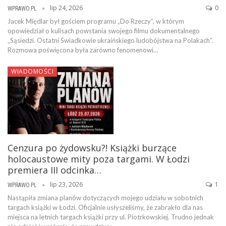
lip 24, 2026
0
WPRAWO.PL
Jacek Międlar był gościem programu „Do Rzeczy”, w którym
opowiedział o kulisach powstania swojego filmu dokumentalnego
„Sąsiedzi. Ostatni Świadkowie ukraińskiego ludobójstwa na Polakach”.
Rozmowa poświęcona była zarówno fenomenowi…
WIADOMOŚCI
Cenzura po żydowsku?! Książki burzące
holocaustowe mity poza targami. W Łodzi
premiera III odcinka…
lip 23, 2026
1
WPRAWO.PL
Nastąpiła zmiana planów dotyczących mojego udziału w sobotnich
targach książki w Łodzi. Oficjalnie usłyszeliśmy, że zabrakło dla nas
miejsca na letnich targach książki przy ul. Piotrkowskiej. Trudno jednak