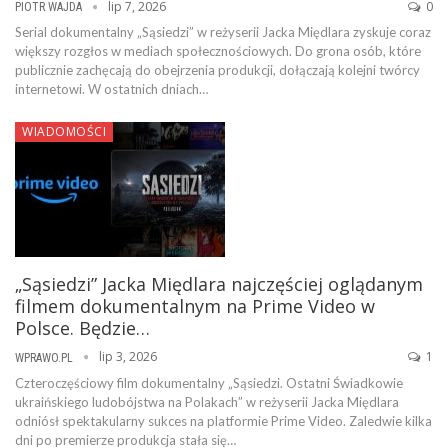
lip 7, 2026
0
PIOTR WAJDA
Serial dokumentalny „Sąsiedzi” w reżyserii Jacka Międlara zyskuje coraz
większy rozgłos w mediach społecznościowych. Do grona osób, które
publicznie zachęcają do obejrzenia produkcji, dołączają kolejni twórcy
internetowi. W ostatnich dniach…
WIADOMOŚCI
„Sąsiedzi” Jacka Międlara najczęściej oglądanym
filmem dokumentalnym na Prime Video w
Polsce. Będzie…
lip 3, 2026
1
WPRAWO.PL
Czteroczęściowy film dokumentalny „Sąsiedzi. Ostatni Świadkowie
ukraińskiego ludobójstwa na Polakach” w reżyserii Jacka Międlara
odniósł spektakularny sukces na platformie Prime Video. Zaledwie kilka
dni po premierze produkcja stała się…