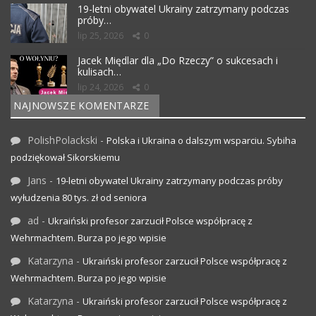
19-letni obywatel Ukrainy zatrzymany podczas
próby…
lip 25, 2026
0
Jacek Międlar dla „Do Rzeczy” o sukcesach i
kulisach…
lip 24, 2026
0
NAJNOWSZE KOMENTARZE
PolishPolackski
-
Polska i Ukraina o dalszym wsparciu. Sybiha
podziękował Sikorskiemu
Jans
-
19-letni obywatel Ukrainy zatrzymany podczas próby
wyłudzenia 80 tys. zł od seniora
ad
-
Ukraiński profesor zarzucił Polsce współpracę z
Wehrmachtem. Burza po jego wpisie
Katarzyna
-
Ukraiński profesor zarzucił Polsce współpracę z
Wehrmachtem. Burza po jego wpisie
Katarzyna
-
Ukraiński profesor zarzucił Polsce współpracę z