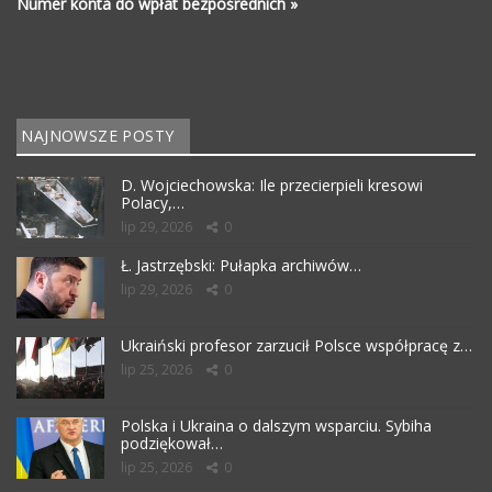
Numer konta do wpłat bezpośrednich »
NAJNOWSZE POSTY
D. Wojciechowska: Ile przecierpieli kresowi
Polacy,…
lip 29, 2026
0
Ł. Jastrzębski: Pułapka archiwów…
lip 29, 2026
0
Ukraiński profesor zarzucił Polsce współpracę z…
lip 25, 2026
0
Polska i Ukraina o dalszym wsparciu. Sybiha
podziękował…
lip 25, 2026
0