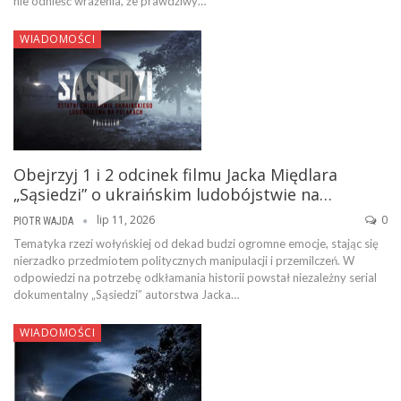
nie odnieść wrażenia, że prawdziwy…
WIADOMOŚCI
Obejrzyj 1 i 2 odcinek filmu Jacka Międlara
„Sąsiedzi” o ukraińskim ludobójstwie na…
lip 11, 2026
0
PIOTR WAJDA
Tematyka rzezi wołyńskiej od dekad budzi ogromne emocje, stając się
nierzadko przedmiotem politycznych manipulacji i przemilczeń. W
odpowiedzi na potrzebę odkłamania historii powstał niezależny serial
dokumentalny „Sąsiedzi” autorstwa Jacka…
WIADOMOŚCI