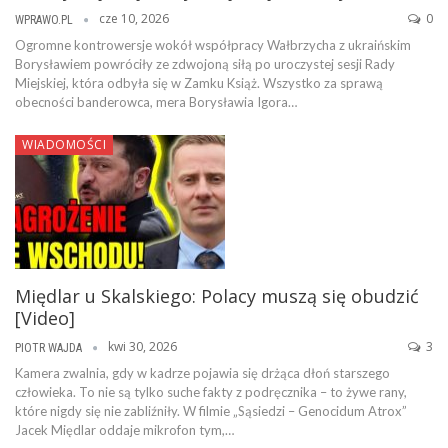
cze 10, 2026
0
WPRAWO.PL
Ogromne kontrowersje wokół współpracy Wałbrzycha z ukraińskim
Borysławiem powróciły ze zdwojoną siłą po uroczystej sesji Rady
Miejskiej, która odbyła się w Zamku Książ. Wszystko za sprawą
obecności banderowca, mera Borysławia Igora…
WIADOMOŚCI
Międlar u Skalskiego: Polacy muszą się obudzić
[Video]
kwi 30, 2026
3
PIOTR WAJDA
Kamera zwalnia, gdy w kadrze pojawia się drżąca dłoń starszego
człowieka. To nie są tylko suche fakty z podręcznika – to żywe rany,
które nigdy się nie zabliźniły. W filmie „Sąsiedzi – Genocidum Atrox”
Jacek Międlar oddaje mikrofon tym,…