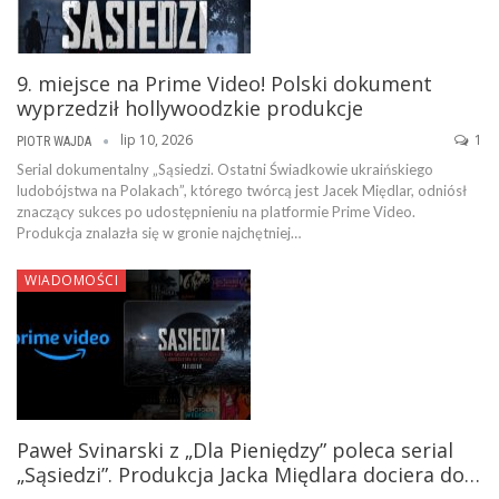
9. miejsce na Prime Video! Polski dokument
wyprzedził hollywoodzkie produkcje
lip 10, 2026
1
PIOTR WAJDA
Serial dokumentalny „Sąsiedzi. Ostatni Świadkowie ukraińskiego
ludobójstwa na Polakach”, którego twórcą jest Jacek Międlar, odniósł
znaczący sukces po udostępnieniu na platformie Prime Video.
Produkcja znalazła się w gronie najchętniej…
WIADOMOŚCI
Paweł Svinarski z „Dla Pieniędzy” poleca serial
„Sąsiedzi”. Produkcja Jacka Międlara dociera do…