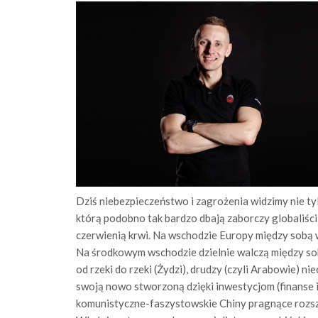
Dziś niebezpieczeństwo i zagrożenia widzimy nie tylk
którą podobno tak bardzo dbają zaborczy globaliści,
czerwienią krwi. Na wschodzie Europy między sobą w
Na środkowym wschodzie dzielnie walczą między sobą
od rzeki do rzeki (Żydzi), drudzy (czyli Arabowie) n
swoją nowo stworzoną dzięki inwestycjom (finanse 
komunistyczne-faszystowskie Chiny pragnące rozsz