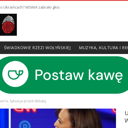
 o Ukraińcach? MSWiA zabrało głos
ŚWIADKOWIE RZEZI WOŁYŃSKIEJ
MUZYKA, KULTURA I RE
Harris. Sytuacja przed debatą
W