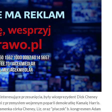
interesujące przesunięcia, były wiceprezydent Dick Cheney
ni z przemysłem wojennym poparli demokratkę Kamalę Harris.
smenka córka Cheney, Liz, oraz “płaczek” b. kongresmen Adam