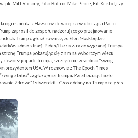
jak: Mitt Romney, John Bolton, Mike Pence, Bill Kristol, czy
a kongresmenka z Hawajów i b. wiceprzewodnicząca Partii
 Trump zaprosił do zespołu nadzorującego przejmowanie
nckich. Trump ogłosił również, że Elon Musk będzie
ydatków administracji Biden/Harris w razie wygranej Trumpa.
a stronę Trumpa pokazując się z nim na wyborczym wiecu,
 również poparli Trumpa, szczególnie w siedmiu “swing
7-ym prezydentem USA. W rozmowie z The Epoch Times
“swing states” zagłosuje na Trumpa. Parafrazując hasło
wnie Zdrową” i stwierdził: ”Głos oddany na Trumpa to głos