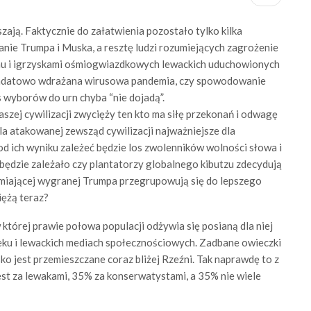
ają. Faktycznie do załatwienia pozostało tylko kilka
nie Trumpa i Muska, a resztę ludzi rozumiejących zagrożenie
u i igrzyskami ośmiogwiazdkowych lewackich uduchowionych
andatowo wdrażana wirusowa pandemia, czy spowodowanie
 wyborów do urn chyba “nie dojadą”.
zej cywilizacji zwycięży ten kto ma siłę przekonań i odwagę
 dla atakowanej zewsząd cywilizacji najważniejsze dla
d ich wyniku zależeć będzie los zwolenników wolności słowa i
będzie zależało czy plantatorzy globalnego kibutzu zdecydują
amiającej wygranej Trumpa przegrupowują się do lepszego
ężą teraz?
której prawie połowa populacji odżywia się posianą dla niej
ku i lewackich mediach społecznościowych. Zadbane owieczki
ko jest przemieszczane coraz bliżej Rzeźni. Tak naprawdę to z
est za lewakami, 35% za konserwatystami, a 35% nie wiele