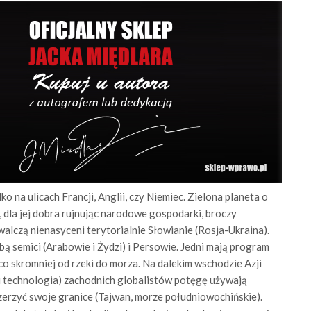
o na ulicach Francji, Anglii, czy Niemiec. Zielona planeta o
 dla jej dobra rujnując narodowe gospodarki, broczy
alczą nienasyceni terytorialnie Słowianie (Rosja-Ukraina).
 semici (Arabowie i Żydzi) i Persowie. Jedni mają program
ieco skromniej od rzeki do morza. Na dalekim wschodzie Azji
i technologia) zachodnich globalistów potęgę używają
erzyć swoje granice (Tajwan, morze południowochińskie).