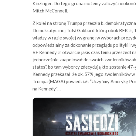
Kinzinger. Do tego grona możemy zaliczyć neokonów 
Mitch McConnell.
Z kolei na stronę Trumpa przeszła b. demokratyczn
Demokratycznej Tulsi Gabbard, którą obok RFK Jr,
władzy w razie swojej wygranej w wyborach prezyde
odpowiedzialny za dokonanie przeglądu polityki i w
RF Kennedy Jr otwarcie jakiś czas temu przeszedł n
jednocześnie zaapelował do swoich zwolenników aby
states”, bo tam wyborcy zdecydują kto zostanie 4
Kennedy przekazał, że ok. 57% jego zwolenników w 
Trumpa (MAGA) powiedział: “Uczyńmy Amerykę Pono
na Kennedy”…