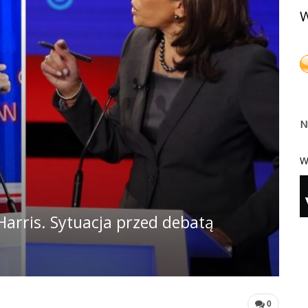
W
N
W
Harris. Sytuacja przed debatą
0