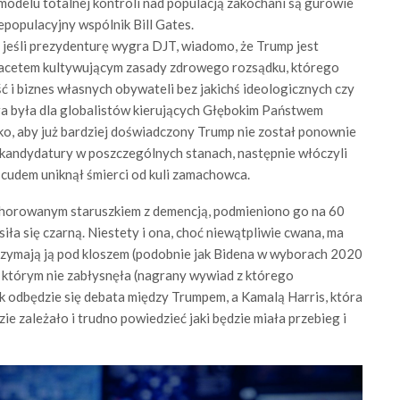
odelu totalnej kontroli nad populacją zakochani są gurowie
epopulacyjny wspólnik Bill Gates.
e jeśli prezydenturę wygra DJT, wiadomo, że Trump jest
t facetem kultywującym zasady zdrowego rozsądku, którego
ć i biznes własnych obywateli bez jakichś ideologicznych czy
ra była dla globalistów kierujących Głębokim Państwem
ko, aby już bardziej doświadczony Trump nie został ponownie
 kandydatury w poszczególnych stanach, następnie włóczyli
 cudem uniknął śmierci od kuli zamachowca.
schorowanym staruszkiem z demencją, podmieniono go na 60
iła się czarną. Niestety i ona, choć niewątpliwie cwana, ma
rzymają ją pod kloszem (podobnie jak Bidena w wyborach 2020
w którym nie zabłysnęła (nagrany wywiad z którego
ek odbędzie się debata między Trumpem, a Kamalą Harris, która
ie zależało i trudno powiedzieć jaki będzie miała przebieg i