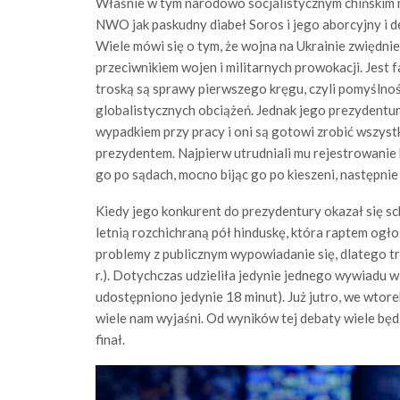
Właśnie w tym narodowo socjalistycznym chińskim m
NWO jak paskudny diabeł Soros i jego aborcyjny i d
Wiele mówi się o tym, że wojna na Ukrainie zwiędni
przeciwnikiem wojen i militarnych prowokacji. Jes
troską są sprawy pierwszego kręgu, czyli pomyślnoś
globalistycznych obciążeń. Jednak jego prezydentu
wypadkiem przy pracy i oni są gotowi zrobić wszyst
prezydentem. Najpierw utrudniali mu rejestrowanie
go po sądach, mocno bijąc go po kieszeni, następnie
Kiedy jego konkurent do prezydentury okazał się 
letnią rozchichraną pół hinduskę, która raptem ogłos
problemy z publicznym wypowiadanie się, dlatego t
r.). Dotychczas udzieliła jedynie jednego wywiadu 
udostępniono jedynie 18 minut). Już jutro, we wtor
wiele nam wyjaśni. Od wyników tej debaty wiele będz
finał.