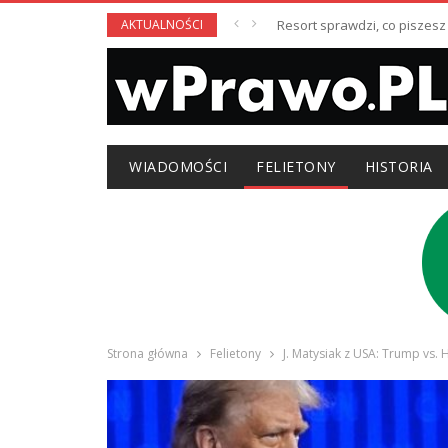
AKTUALNOŚCI
Resort sprawdzi, co piszesz
WIADOMOŚCI
FELIETONY
HISTORIA
Strona główna
Felietony
J. Matysiak z USA: Trump vs. 