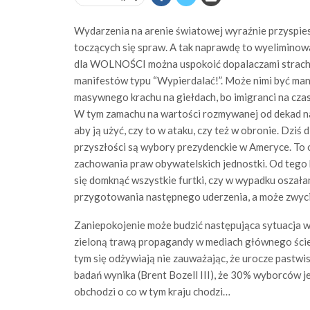
Wydarzenia na arenie światowej wyraźnie przyspiesz
toczących się spraw. A tak naprawdę to wyeliminowa
dla WOLNOŚCI można uspokoić dopalaczami strach
manifestów typu “Wypierdalać!”. Może nimi być m
masywnego krachu na giełdach, bo imigranci na czas
W tym zamachu na wartości rozmywanej od dekad nas
aby ją użyć, czy to w ataku, czy też w obronie. Dziś
przyszłości są wybory prezydenckie w Ameryce. To o
zachowania praw obywatelskich jednostki. Od tego 
się domknąć wszystkie furtki, czy w wypadku oszał
przygotowania następnego uderzenia, a może zwyci
Zaniepokojenie może budzić następująca sytuacja w 
zieloną trawą propagandy w mediach głównego ście
tym się odżywiają nie zauważając, że urocze pastwis
badań wynika (Brent Bozell III), że 30% wyborców j
obchodzi o co w tym kraju chodzi…