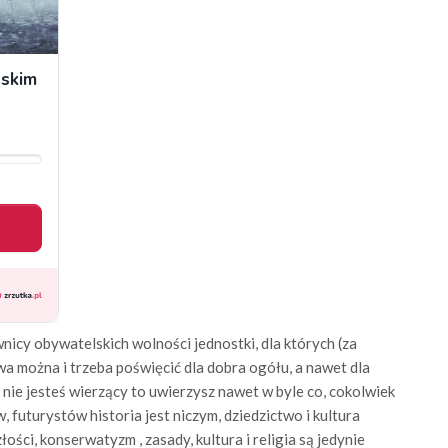
wnicy obywatelskich wolności jednostki, dla których (za
wa można i trzeba poświęcić dla dobra ogółu, a nawet dla
i nie jesteś wierzący to uwierzysz nawet w byle co, cokolwiek
futurystów historia jest niczym, dziedzictwo i kultura
ości, konserwatyzm , zasady, kultura i religia są jedynie