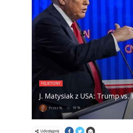
FELIETONY
J. Matysiak z USA: Trump vs. 
W %
Przez %
Udostępnij