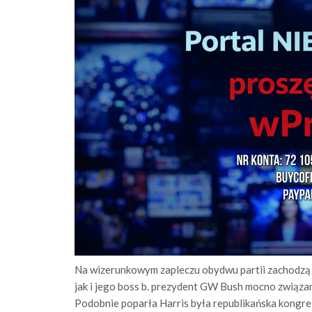
Na wizerunkowym zapleczu obydwu partii zachodzą 
jak i jego boss b. prezydent GW Bush mocno związa
Podobnie poparła Harris była republikańska kongre