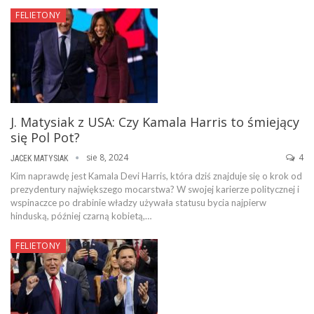
FELIETONY
J. Matysiak z USA: Czy Kamala Harris to śmiejący
się Pol Pot?
sie 8, 2024
4
JACEK MATYSIAK
Kim naprawdę jest Kamala Devi Harris, która dziś znajduje się o krok od
prezydentury największego mocarstwa? W swojej karierze politycznej i
wspinaczce po drabinie władzy używała statusu bycia najpierw
hinduską, później czarną kobietą,…
FELIETONY