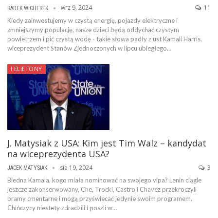
wrz 9, 2024
11
RADEK WICHEREK
Kiedy zainwestujemy w czystą energię, pojazdy elektryczne i
zmniejszymy populację, nasze dzieci będą oddychać czystym
powietrzem i pić czystą wodę - takie słowa padły z ust Kamali Harris,
wiceprezydent Stanów Zjednoczonych w lipcu ubiegłego…
FELIETONY
J. Matysiak z USA: Kim jest Tim Walz – kandydat
na wiceprezydenta USA?
sie 19, 2024
3
JACEK MATYSIAK
Biedna Kamala, kogo miała nominować na swojego vipa? Lenin ciągle
jeszcze zakonserwowany, Che, Trocki, Castro i Chavez przekroczyli
bramy cmentarne i mogą przyświecać jedynie swoim programem.
Chińczycy niestety zdradzili i poszli w…