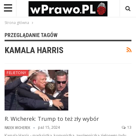
Strona główna
PRZEGLĄDANIE TAGÓW
KAMALA HARRIS
FELIETONY
R. Wicherek: Trump to też zły wybór
paź 15, 2024
13
RADEK WICHEREK
Kamala Harris - marksistka, komunistka, zwolenniczka zielonego ładu,