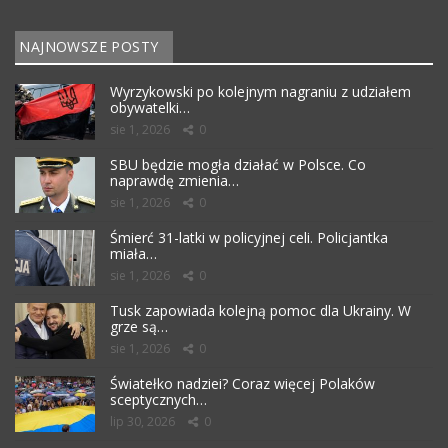
NAJNOWSZE POSTY
Wyrzykowski po kolejnym nagraniu z udziałem
obywatelki…
sie 1, 2026
0
SBU będzie mogła działać w Polsce. Co
naprawdę zmienia…
sie 1, 2026
0
Śmierć 31-latki w policyjnej celi. Policjantka
miała…
sie 1, 2026
0
Tusk zapowiada kolejną pomoc dla Ukrainy. W
grze są…
sie 1, 2026
0
Światełko nadziei? Coraz więcej Polaków
sceptycznych…
lip 30, 2026
0