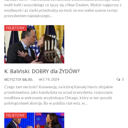
multi-kulti i wszystkiego co łączy się z New Dealem. Wybór najgorszy z
możliwych i aż ciarki przechodzą na myśl, że ma realne szanse zostać
prezydentem największego…
FELIETONY
K. Baliński: DOBRY dla ŻYDÓW?
wrz 19, 2024
3
KRZYSZTOF BALIŃSKI
Czego tam nie było! Konwencję, na której Kamalę Harris oficjalnie
przedstawiono, jako kandydata na urząd prezydenta, rozpoczęła
modlitwa w wykonaniu arcybiskupa Chicago, który w ten sposób
pobłogosławił aborcję. Bo w pobliżu stał wóz, w…
FELIETONY