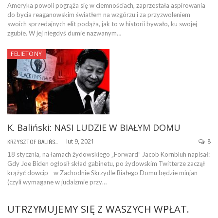
Ameryka powoli pogrąża się w ciemnościach, zaprzestała aspirowania
do bycia reaganowskim światłem na wzgórzu i za przyzwoleniem
swoich sprzedajnych elit podąża, jak to w historii bywało, ku swojej
zgubie. W jej niegdyś dumie nazwanym…
FELIETONY
K. Baliński: NASI LUDZIE W BIAŁYM DOMU
lut 9, 2021
8
KRZYSZTOF BALIŃSKI
18 stycznia, na łamach żydowskiego „Forward” Jacob Kornbluh napisał:
Gdy Joe Biden ogłosił skład gabinetu, po żydowskim Twitterze zaczął
krążyć dowcip - w Zachodnie Skrzydle Białego Domu będzie minjan
(czyli wymagane w judaizmie przy…
UTRZYMUJEMY SIĘ Z WASZYCH WPŁAT.