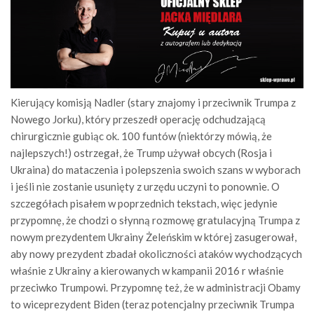
Kierujący komisją Nadler (stary znajomy i przeciwnik Trumpa z
Nowego Jorku), który przeszedł operację odchudzającą
chirurgicznie gubiąc ok. 100 funtów (niektórzy mówią, że
najlepszych!) ostrzegał, że Trump używał obcych (Rosja i
Ukraina) do mataczenia i polepszenia swoich szans w wyborach
i jeśli nie zostanie usunięty z urzędu uczyni to ponownie. O
szczegółach pisałem w poprzednich tekstach, więc jedynie
przypomnę, że chodzi o słynną rozmowę gratulacyjną Trumpa z
nowym prezydentem Ukrainy Żeleńskim w której zasugerował,
aby nowy prezydent zbadał okoliczności ataków wychodzących
właśnie z Ukrainy a kierowanych w kampanii 2016 r właśnie
przeciwko Trumpowi. Przypomnę też, że w administracji Obamy
to wiceprezydent Biden (teraz potencjalny przeciwnik Trumpa