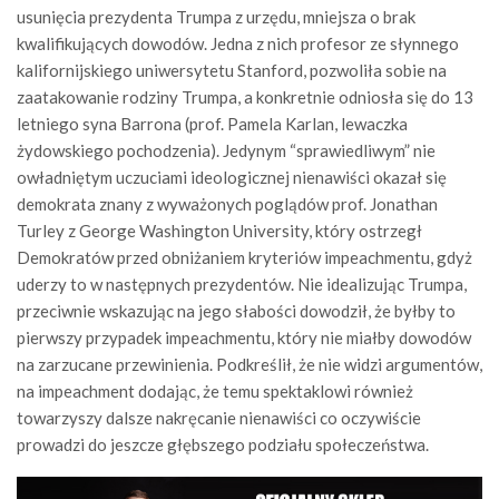
usunięcia prezydenta Trumpa z urzędu, mniejsza o brak
kwalifikujących dowodów. Jedna z nich profesor ze słynnego
kalifornijskiego uniwersytetu Stanford, pozwoliła sobie na
zaatakowanie rodziny Trumpa, a konkretnie odniosła się do 13
letniego syna Barrona (prof. Pamela Karlan, lewaczka
żydowskiego pochodzenia). Jedynym “sprawiedliwym” nie
owładniętym uczuciami ideologicznej nienawiści okazał się
demokrata znany z wyważonych poglądów prof. Jonathan
Turley z George Washington University, który ostrzegł
Demokratów przed obniżaniem kryteriów impeachmentu, gdyż
uderzy to w następnych prezydentów. Nie idealizując Trumpa,
przeciwnie wskazując na jego słabości dowodził, że byłby to
pierwszy przypadek impeachmentu, który nie miałby dowodów
na zarzucane przewinienia. Podkreślił, że nie widzi argumentów,
na impeachment dodając, że temu spektaklowi również
towarzyszy dalsze nakręcanie nienawiści co oczywiście
prowadzi do jeszcze głębszego podziału społeczeństwa.