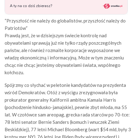
“Przyszłość nie należy do globalistów, przyszłość należy do
Patriotów”
Prawdą jest, że w dzisiejszym świecie kontrolę nad
obywatelami sprawują już nie tylko rządy poszczególnych
państw, ale również rozmaite korporacje wyposażone we
władzę ekonomiczną i informacyjną. Może w tym znaczeniu
chcąc nie chcąc jesteśmy obywatelami świata, wspólnego
kołchozu.
Spójrzmy co słychać w peletonie kandydatów na prezydenta
wśród Demokratów. Otóż z wyścigu zrezygnowała była
prokurator generalny Kalifornii ambitna Kamala Harris
(pochodzenie hindusko-jamajskie), pewnie zbyt młoda, ma 55
lat. W czołówce sam areopag, grecka rada starców po 70-tce:
78 letni senator Bernie Sanders (komuch i wnuczek Ziemi
Beskidzkiej), 77 letni Michael Bloomberg (wart $54 mld, były 3
krotny mer NY), 76 letni Joe Biden (były wiceprezydent) i