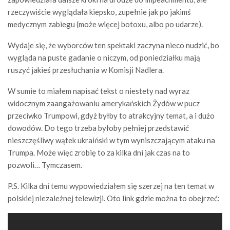
rzeczywiście wyglądała kiepsko, zupełnie jak po jakimś
medycznym zabiegu (może więcej botoxu, albo po udarze).
Wydaje się, że wyborców ten spektakl zaczyna nieco nudzić, bo
wygląda na puste gadanie o niczym, od poniedziałku mają
ruszyć jakieś przesłuchania w Komisji Nadlera.
W sumie to miałem napisać tekst o niestety nad wyraz
widocznym zaangażowaniu amerykańskich Żydów w pucz
przeciwko Trumpowi, gdyż byłby to atrakcyjny temat, a i dużo
dowodów. Do tego trzeba byłoby pełniej przedstawić
nieszczęśliwy wątek ukraiński w tym wyniszczającym ataku na
Trumpa. Może więc zrobię to za kilka dni jak czas na to
pozwoli… Tymczasem.
P.S. Kilka dni temu wypowiedziałem się szerzej na ten temat w
polskiej niezależnej telewizji. Oto link gdzie można to obejrzeć: