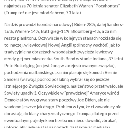
najmłodsza 70 letnia senator Elizabeth Warren “Pocahontas”
(Trump też nie jest młodzieńcem, 73 lata).
Na dziś prowadzi (sondaż narodowy) Biden-28%, dalej Sanders-
16%, Warren-14%, Buttigieg-11%, Bloomberg-4%, a za nim
reszta planktonu. Oczywiście w kolejnych stanach rozkłada się
to inaczej, w lewicowej Nowej Anglii (północny wschód) jak to
tradycyjnie na obrzeżach w sondażach zwycięża lewicowy
młody gej mer miasteczka South Bend w stanie Indiana, 37 letni
Pete Butteigieg (on jest żoną w zarejestrowanym związku),
pochodzenia maltańskiego, za nim plasuje się komuch Bernie
Sanders (w swoją podróż poślubną wybrał się do jeszcze
istniejącego Związku Sowieckiego, małżeństwo przetrwało, ale
Sowiety upadły!). Oczywiście w “prawdziwej” Ameryce wśród
Demokratów wygrywa stary poczciwy Joe Biden, ale nie
wiadomo jeszcze jak długo. Problem w tym, że ci zawodnicy nie
dorastają do klasy charyzmatycznego Trumpa, dlatego przed
ewentualnym pojedynkiem trzeba mu nieco dowalić, zbrukać,
ubłocić, aby ledwie stał na nogach, zaatakować medialną