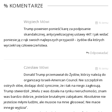
% KOMENTARZE
Wojciech
Mówi
% temu
Trump powinien ponieść karę za podpisanie
skandalicznej, antycywilizacyjnej ustawy 447. I jak widać
poniesie ją z rąk swoich najlepszych przyjaciół – żydów dla których
wyrzekł się człowieczeństwa.
Odpowiadać
Czesław
Mówi
% temu
Donald Trump przemawiał do Żydów, którzy należą do
organizacji Israeli-American Council. Nie szczędził im
ostrych słów, dodając dość cynicznie, że i tak na niego zagłosują.
Trump stwierdził: „Wielu z was działa na rynku nieruchomości, znam
was bardzo dobrze, jesteście brutalnymi zabijakami. Absolutnie nie
jesteście miłymi ludźmi, ale musicie na mnie głosować. Nie macie
innego wyjścia”.