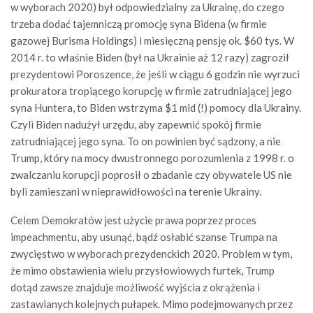
w wyborach 2020) był odpowiedzialny za Ukrainę, do czego
trzeba dodać tajemniczą promocję syna Bidena (w firmie
gazowej Burisma Holdings) i miesięczną pensję ok. $60 tys. W
2014 r. to właśnie Biden (był na Ukrainie aż 12 razy) zagroził
prezydentowi Poroszence, że jeśli w ciągu 6 godzin nie wyrzuci
prokuratora tropiącego korupcję w firmie zatrudniającej jego
syna Huntera, to Biden wstrzyma $1 mld (!) pomocy dla Ukrainy.
Czyli Biden nadużył urzędu, aby zapewnić spokój firmie
zatrudniającej jego syna. To on powinien być sądzony, a nie
Trump, który na mocy dwustronnego porozumienia z 1998 r. o
zwalczaniu korupcji poprosił o zbadanie czy obywatele US nie
byli zamieszani w nieprawidłowości na terenie Ukrainy.
Celem Demokratów jest użycie prawa poprzez proces
impeachmentu, aby usunąć, bądź osłabić szanse Trumpa na
zwycięstwo w wyborach prezydenckich 2020. Problem w tym,
że mimo obstawienia wielu przysłowiowych furtek, Trump
dotąd zawsze znajduje możliwość wyjścia z okrążenia i
zastawianych kolejnych pułapek. Mimo podejmowanych przez