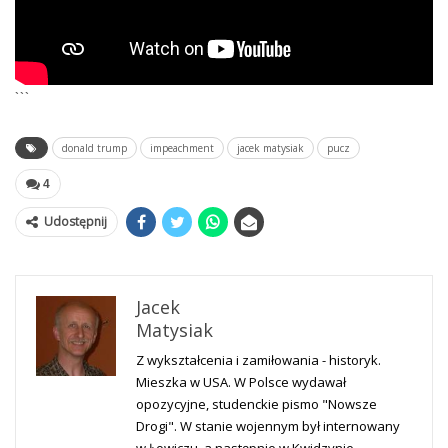
```
donald trump
impeachment
jacek matysiak
pucz
4
Udostępnij
Jacek
Matysiak
Z wykształcenia i zamiłowania - historyk.
Mieszka w USA. W Polsce wydawał
opozycyjne, studenckie pismo "Nowsze
Drogi". W stanie wojennym był internowany