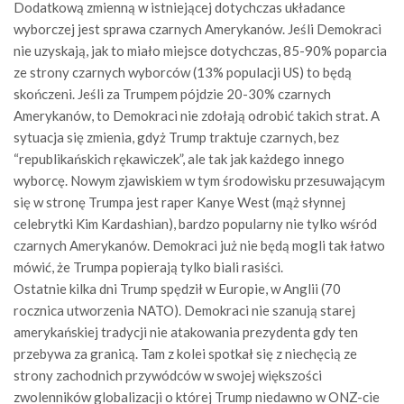
Dodatkową zmienną w istniejącej dotychczas układance
wyborczej jest sprawa czarnych Amerykanów. Jeśli Demokraci
nie uzyskają, jak to miało miejsce dotychczas, 85-90% poparcia
ze strony czarnych wyborców (13% populacji US) to będą
skończeni. Jeśli za Trumpem pójdzie 20-30% czarnych
Amerykanów, to Demokraci nie zdołają odrobić takich strat. A
sytuacja się zmienia, gdyż Trump traktuje czarnych, bez
“republikańskich rękawiczek”, ale tak jak każdego innego
wyborcę. Nowym zjawiskiem w tym środowisku przesuwającym
się w stronę Trumpa jest raper Kanye West (mąż słynnej
celebrytki Kim Kardashian), bardzo popularny nie tylko wśród
czarnych Amerykanów. Demokraci już nie będą mogli tak łatwo
mówić, że Trumpa popierają tylko biali rasiści.
Ostatnie kilka dni Trump spędził w Europie, w Anglii (70
rocznica utworzenia NATO). Demokraci nie szanują starej
amerykańskiej tradycji nie atakowania prezydenta gdy ten
przebywa za granicą. Tam z kolei spotkał się z niechęcią ze
strony zachodnich przywódców w swojej większości
zwolenników globalizacji o której Trump niedawno w ONZ-cie