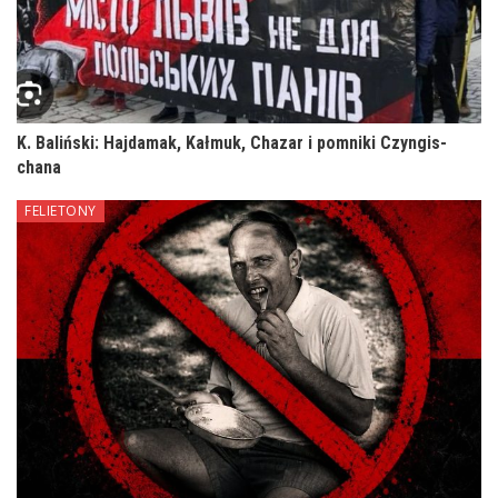
K. Baliński: Hajdamak, Kałmuk, Chazar i pomniki Czyngis-
chana
FELIETONY