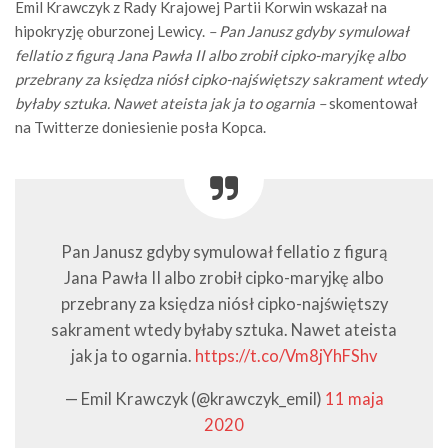
Emil Krawczyk z Rady Krajowej Partii Korwin wskazał na
hipokryzję oburzonej Lewicy.
– Pan Janusz gdyby symulował
fellatio z figurą Jana Pawła II albo zrobił cipko-maryjkę albo
przebrany za księdza niósł cipko-najświętszy sakrament wtedy
byłaby sztuka. Nawet ateista jak ja to ogarnia –
skomentował
na Twitterze doniesienie posła Kopca.
Pan Janusz gdyby symulował fellatio z figurą
Jana Pawła II albo zrobił cipko-maryjkę albo
przebrany za księdza niósł cipko-najświętszy
sakrament wtedy byłaby sztuka. Nawet ateista
jak ja to ogarnia.
https://t.co/Vm8jYhFShv
— Emil Krawczyk (@krawczyk_emil)
11 maja
2020