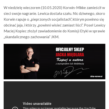
W niedzielę wieczorem (10.05.2020) Korwin-Mikke zamieścił w
sieci swoje nagranie. Lewica dostała szału. Nic dziwnego, skoro
Korwin rapuje o „pieprzonych socjalistach”, którym powinno się
obcinać jaja, i którzy „powinni wisieć zamiast liści”. Poseł Lewicy
Maciej Kopiec złożył zawiadomienie do Komisji Etyki w sprawie
„skandalicznego zachowania” JKM.