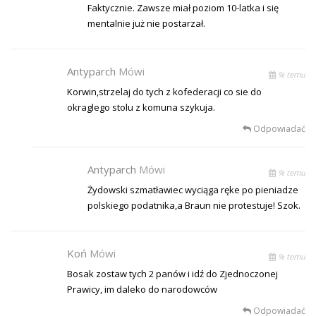
Faktycznie. Zawsze miał poziom 10-latka i się
mentalnie już nie postarzał.
Antyparch
Mówi
% temu
Korwin,strzelaj do tych z kofederacji co sie do
okraglego stolu z komuna szykuja.
Odpowiadać
Antyparch
Mówi
% temu
Żydowski szmatławiec wyciąga ręke po pieniadze
polskiego podatnika,a Braun nie protestuje! Szok.
Koń
Mówi
% temu
Bosak zostaw tych 2 panów i idź do Zjednoczonej
Prawicy, im daleko do narodowców
Odpowiadać