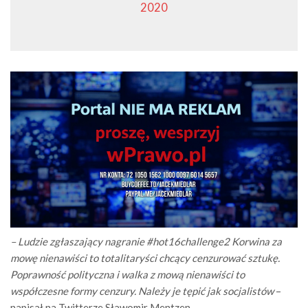
2020
– Ludzie zgłaszający nagranie #hot16challenge2 Korwina za
mowę nienawiści to totalitaryści chcący cenzurować sztukę.
Poprawność polityczna i walka z mową nienawiści to
współczesne formy cenzury. Należy je tępić jak socjalistów
–
napisał na Twitterze Sławomir Mentzen.