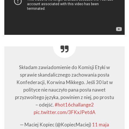
Składam zawiadomienie do Komisji Etyki w
sprawie skandalicznego zachowania posła
Konfederacji, Korwina Mikkego. Jeśli 30 lat w
polityce nie nauczyło pana posła nawet
przyzwoitego języka, powinien z niej, po prostu
– odejść.
#hot16challange2
pic.twitter.com/3FKxJPetdA
— Maciej Kopiec (@KopiecMaciej)
11 maja