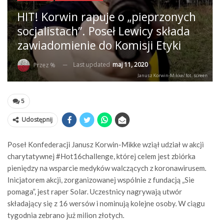
HIT! Korwin rapuje o „pieprzonych
socjalistach”. Poseł Lewicy składa
zawiadomienie do Komisji Etyki
Last updated
maj 11, 2020
Przez %
Janusz Korwin-Mikke/ fot. screen
5
Udostępnij
Poseł Konfederacji Janusz Korwin-Mikke wziął udział w akcji
charytatywnej #Hot16challenge, której celem jest zbiórka
pieniędzy na wsparcie medyków walczących z koronawirusem.
Inicjatorem akcji, zorganizowanej wspólnie z fundacją „Sie
pomaga”, jest raper Solar. Uczestnicy nagrywają utwór
składający się z 16 wersów i nominują kolejne osoby. W ciągu
tygodnia zebrano już milion złotych.