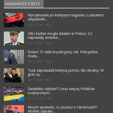
NAJNOWSZE POSTY
Wyrzykowski po kolejnym nagraniu z udziałem
obywatelki…
sie 1, 2026
0
SBU będzie mogła działać w Polsce. Co
naprawdę zmienia…
sie 1, 2026
0
Śmierć 31-latki w policyjnej celi. Policjantka
miała…
sie 1, 2026
0
Tusk zapowiada kolejną pomoc dla Ukrainy. W
grze są…
sie 1, 2026
0
Światełko nadziei? Coraz więcej Polaków
sceptycznych…
lip 30, 2026
0
Resort sprawdzi, co piszesz o Ukraińcach?
MSWiA zabrało…