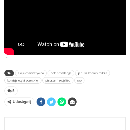
```
akcja charytatywna
hot16challenge
janusz korwin mikke
komisja etyki poselskiej
pieprzeni socjaliści
rap
5
Udostępnij