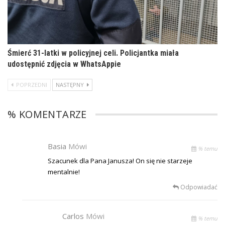
Śmierć 31-latki w policyjnej celi. Policjantka miała
udostępnić zdjęcia w WhatsAppie
POPRZEDNI
NASTĘPNY
% KOMENTARZE
Basia
Mówi
% temu
Szacunek dla Pana Janusza! On się nie starzeje
mentalnie!
Odpowiadać
Carlos
Mówi
% temu