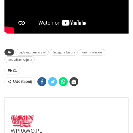
```
będziesz pan wisiał
Grzegorz Braun
kara finansowa
prezydium sejmu
21
Udostępnij
WPRAWO.PL