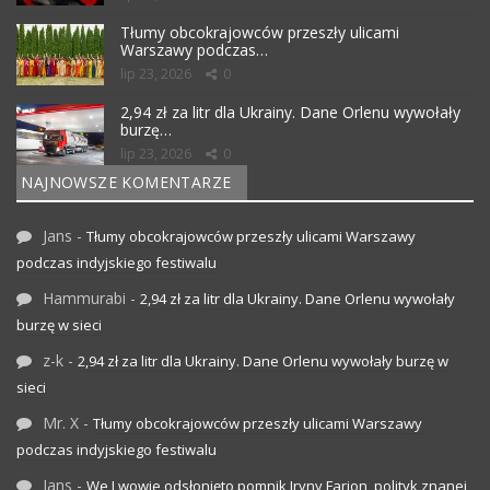
Tłumy obcokrajowców przeszły ulicami
Warszawy podczas…
lip 23, 2026
0
2,94 zł za litr dla Ukrainy. Dane Orlenu wywołały
burzę…
lip 23, 2026
0
NAJNOWSZE KOMENTARZE
Jans
-
Tłumy obcokrajowców przeszły ulicami Warszawy
podczas indyjskiego festiwalu
Hammurabi
-
2,94 zł za litr dla Ukrainy. Dane Orlenu wywołały
burzę w sieci
z-k
-
2,94 zł za litr dla Ukrainy. Dane Orlenu wywołały burzę w
sieci
Mr. X
-
Tłumy obcokrajowców przeszły ulicami Warszawy
podczas indyjskiego festiwalu
Jans
-
We Lwowie odsłonięto pomnik Iryny Farion, polityk znanej