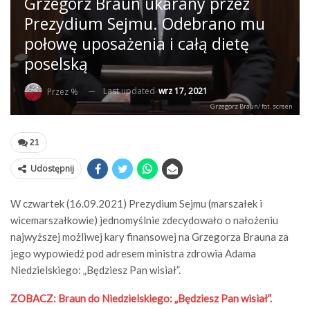
Grzegorz Braun ukarany przez
Prezydium Sejmu. Odebrano mu
połowę uposażenia i całą dietę
poselską
Last updated
wrz 17, 2021
Przez %
Grzegorz Braun/ fot. screen
21
Udostępnij
W czwartek (16.09.2021) Prezydium Sejmu (marszałek i
wicemarszałkowie) jednomyślnie zdecydowało o nałożeniu
najwyższej możliwej kary finansowej na Grzegorza Brauna za
jego wypowiedź pod adresem ministra zdrowia Adama
Niedzielskiego: „Będziesz Pan wisiał”.
ZOBACZ: Braun do Niedzielskiego: „Będziesz Pan wisiał”.