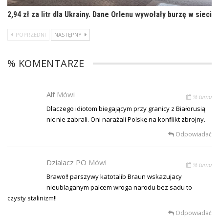
2,94 zł za litr dla Ukrainy. Dane Orlenu wywołały burzę w sieci
POPRZEDNI
NASTĘPNY
% KOMENTARZE
Alf
Mówi
% temu
Dlaczego idiotom biegającym przy granicy z Białorusią
nic nie zabrali. Oni narażali Polskę na konflikt zbrojny.
Odpowiadać
Dzialacz PO
Mówi
% temu
Brawo!! parszywy katotalib Braun wskazujacy
nieublaganym palcem wroga narodu bez sadu to
czysty stalinizm!!
Odpowiadać