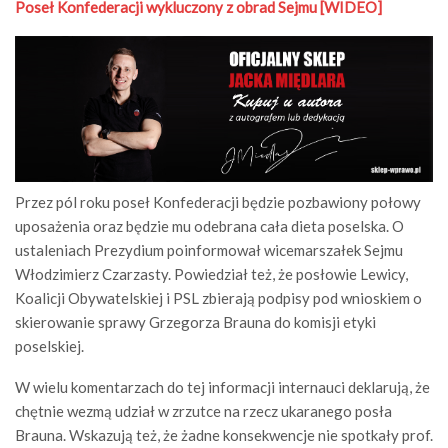
Poseł Konfederacji wykluczony z obrad Sejmu [WIDEO]
Przez pól roku poseł Konfederacji będzie pozbawiony połowy
uposażenia oraz będzie mu odebrana cała dieta poselska. O
ustaleniach Prezydium poinformował wicemarszałek Sejmu
Włodzimierz Czarzasty. Powiedział też, że posłowie Lewicy,
Koalicji Obywatelskiej i PSL zbierają podpisy pod wnioskiem o
skierowanie sprawy Grzegorza Brauna do komisji etyki
poselskiej.
W wielu komentarzach do tej informacji internauci deklarują, że
chętnie wezmą udział w zrzutce na rzecz ukaranego posła
Brauna. Wskazują też, że żadne konsekwencje nie spotkały prof.