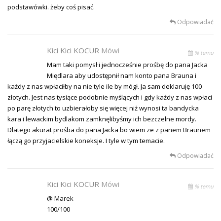
podstawówki. żeby coś pisać.
Odpowiadać
Kici Kici KOCUR
Mówi
% temu
Mam taki pomysł i jednocześnie prośbę do pana Jacka
Międlara aby udostępnił nam konto pana Brauna i
każdy z nas wpłaciłby na nie tyle ile by mógł. Ja sam deklaruję 100
złotych. Jest nas tysiące podobnie myślących i gdy każdy z nas wpłaci
po parę złotych to uzbierałoby się więcej niż wynosi ta bandycka
kara i lewackim bydlakom zamknęlibyśmy ich bezczelne mordy.
Dlatego akurat prośba do pana Jacka bo wiem ze z panem Braunem
łączą go przyjacielskie koneksje. I tyle w tym temacie.
Odpowiadać
Kici Kici KOCUR
Mówi
% temu
@ Marek
100/100