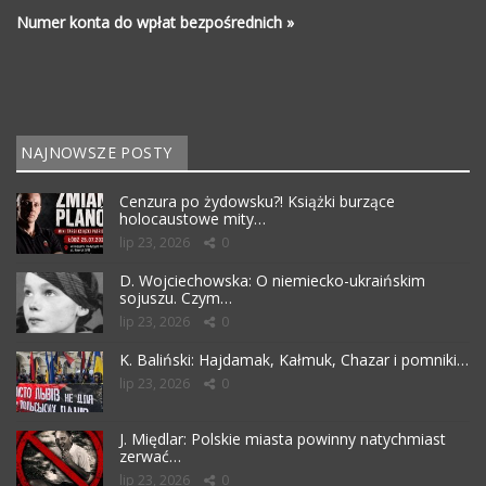
Numer konta do wpłat bezpośrednich »
NAJNOWSZE POSTY
Cenzura po żydowsku?! Książki burzące
holocaustowe mity…
lip 23, 2026
0
D. Wojciechowska: O niemiecko-ukraińskim
sojuszu. Czym…
lip 23, 2026
0
K. Baliński: Hajdamak, Kałmuk, Chazar i pomniki…
lip 23, 2026
0
J. Międlar: Polskie miasta powinny natychmiast
zerwać…
lip 23, 2026
0