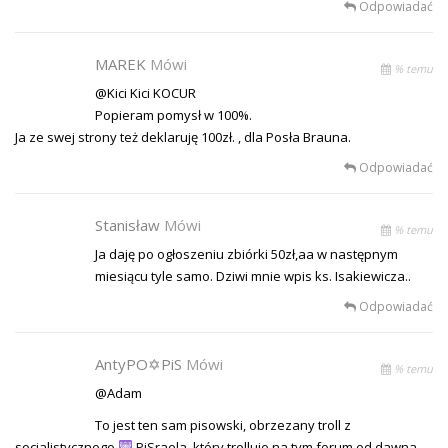
Odpowiadać
MAREK
Mówi
% temu
@Kici Kici KOCUR
Popieram pomysł w 100%.
Ja ze swej strony też deklaruję 100zł. , dla Posła Brauna.
Odpowiadać
Stanisław
Mówi
% temu
Ja daję po ogłoszeniu zbiórki 50zł,aa w następnym
miesiącu tyle samo. Dziwi mnie wpis ks. Isakiewicza..
Odpowiadać
AntyPO✡PiS
Mówi
% temu
@Adam
To jest ten sam pisowski, obrzezany troll z
socjalistycznego
PiSraela, który trolluje na tym forum od dawna.