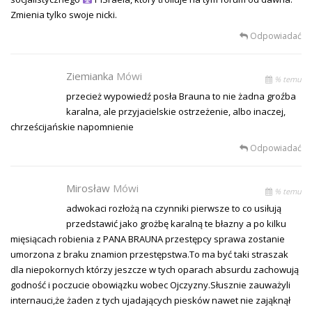
Zmienia tylko swoje nicki.
Odpowiadać
Ziemianka
Mówi
% temu
przecież wypowiedź posła Brauna to nie żadna groźba
karalna, ale przyjacielskie ostrzeżenie, albo inaczej,
chrześcijańskie napomnienie
Odpowiadać
Mirosław
Mówi
% temu
adwokaci rozłożą na czynniki pierwsze to co usiłują
przedstawić jako grożbę karalną te błazny a po kilku
mięsiącach robienia z PANA BRAUNA przestępcy sprawa zostanie
umorzona z braku znamion przestępstwa.To ma być taki straszak
dla niepokornych którzy jeszcze w tych oparach absurdu zachowują
godność i poczucie obowiązku wobec Ojczyzny.Słusznie zauważyli
internauci,że żaden z tych ujadających piesków nawet nie zająknął