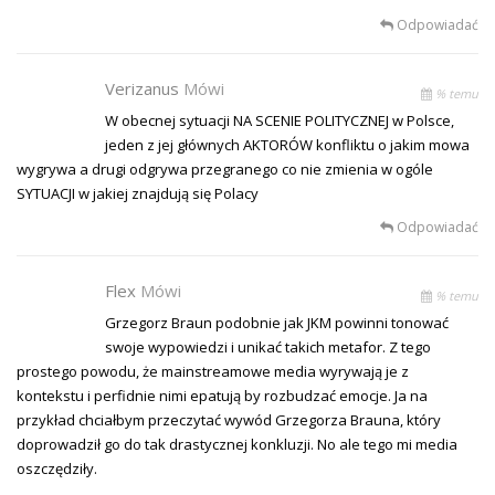
Odpowiadać
Verizanus
Mówi
% temu
W obecnej sytuacji NA SCENIE POLITYCZNEJ w Polsce,
jeden z jej głównych AKTORÓW konfliktu o jakim mowa
wygrywa a drugi odgrywa przegranego co nie zmienia w ogóle
SYTUACJI w jakiej znajdują się Polacy
Odpowiadać
Flex
Mówi
% temu
Grzegorz Braun podobnie jak JKM powinni tonować
swoje wypowiedzi i unikać takich metafor. Z tego
prostego powodu, że mainstreamowe media wyrywają je z
kontekstu i perfidnie nimi epatują by rozbudzać emocje. Ja na
przykład chciałbym przeczytać wywód Grzegorza Brauna, który
doprowadził go do tak drastycznej konkluzji. No ale tego mi media
oszczędziły.