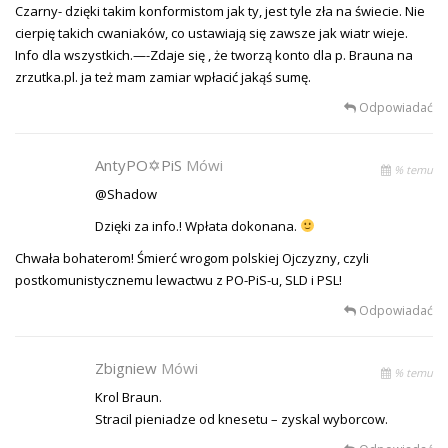
Czarny- dzięki takim konformistom jak ty, jest tyle zła na świecie. Nie
cierpię takich cwaniaków, co ustawiają się zawsze jak wiatr wieje.
Info dla wszystkich.—-Zdaje się , że tworzą konto dla p. Brauna na
zrzutka.pl. ja też mam zamiar wpłacić jakąś sumę.
Odpowiadać
AntyPO✡PiS
Mówi
% temu
@Shadow
Dzięki za info.! Wpłata dokonana.
Chwała bohaterom! Śmierć wrogom polskiej Ojczyzny, czyli
postkomunistycznemu lewactwu z PO-PiS-u, SLD i PSL!
Odpowiadać
Zbigniew
Mówi
% temu
Krol Braun.
Stracil pieniadze od knesetu – zyskal wyborcow.