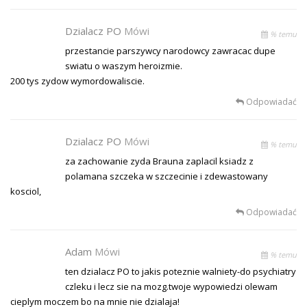
Dzialacz PO
Mówi
% temu
przestancie parszywcy narodowcy zawracac dupe
swiatu o waszym heroizmie.
200 tys zydow wymordowaliscie.
Odpowiadać
Dzialacz PO
Mówi
% temu
za zachowanie zyda Brauna zaplacil ksiadz z
polamana szczeka w szczecinie i zdewastowany
kosciol,
Odpowiadać
Adam
Mówi
% temu
ten dzialacz PO to jakis poteznie walniety-do psychiatry
czleku i lecz sie na mozg.twoje wypowiedzi olewam
cieplym moczem bo na mnie nie dzialaja!