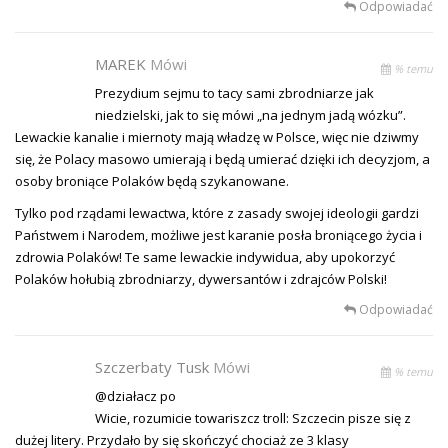
Odpowiadać
MAREK
Mówi
% temu
Prezydium sejmu to tacy sami zbrodniarze jak
niedzielski, jak to się mówi „na jednym jadą wózku”.
Lewackie kanalie i miernoty mają władzę w Polsce, więc nie dziwmy
się, że Polacy masowo umierają i będą umierać dzięki ich decyzjom, a
osoby broniące Polaków będą szykanowane.
Tylko pod rządami lewactwa, które z zasady swojej ideologii gardzi
Państwem i Narodem, możliwe jest karanie posła broniącego życia i
zdrowia Polaków! Te same lewackie indywidua, aby upokorzyć
Polaków hołubią zbrodniarzy, dywersantów i zdrajców Polski!
Odpowiadać
Szczerbaty Tusk
Mówi
% temu
@działacz po
Wicie, rozumicie towariszcz troll: Szczecin pisze się z
dużej litery. Przydało by się skończyć chociaż ze 3 klasy