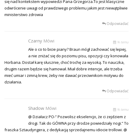
się nad kontekstem wypowiedzi Pana Grzegorza.To jest klasyczne
odwrócenie uwagi od prawdziwego problemu jakim jest niewątpliwie
ministerstwo zdrowia
Odpowiadać
Czarny
Mówi
% temu
Ale o co to bicie piany? Braun mógł zachować się lepiej,
a nie zniżać się do poziomu pisu, opozycji czy konowała
Horbana. Dostał karę słusznie, choć trochę za wysoką. To nauczka,
drugim razem będzie się hamował. Miał dobre intencje, ale trzeba
mieć umiar i zimną krew, żeby nie dawać przeciwnikom motywu do
działania.
Odpowiadać
Shadow
Mówi
% temu
@ Działacz PO-” Pozwolisz ekselencjo, że ci zejdziem z
drogi. Tak do GÓWNA przy drodze powiedziały nogi.” To
fraszka Sztaudyngera, z dedykacją sprzedajnemu idiocie trollowi. @