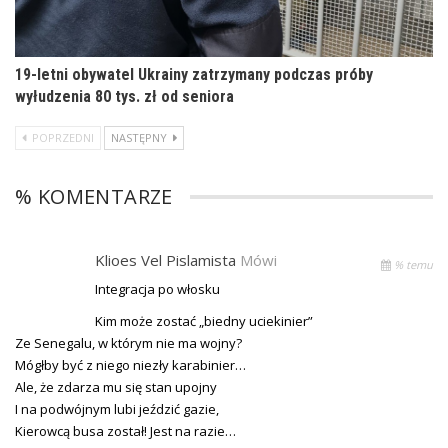
19-letni obywatel Ukrainy zatrzymany podczas próby
wyłudzenia 80 tys. zł od seniora
POPRZEDNI
NASTĘPNY
% KOMENTARZE
Klioes Vel Pislamista
Mówi
% temu
Integracja po włosku
Kim może zostać „biedny uciekinier”
Ze Senegalu, w którym nie ma wojny?
Mógłby być z niego niezły karabinier…
Ale, że zdarza mu się stan upojny
I na podwójnym lubi jeździć gazie,
Kierowcą busa został! Jest na razie…