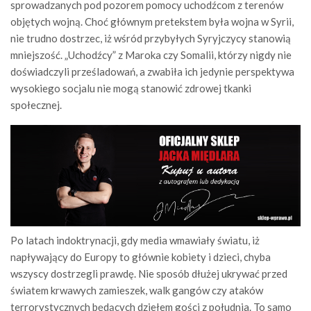
sprowadzanych pod pozorem pomocy uchodźcom z terenów
objętych wojną. Choć głównym pretekstem była wojna w Syrii,
nie trudno dostrzec, iż wśród przybyłych Syryjczycy stanowią
mniejszość. „Uchodźcy” z Maroka czy Somalii, którzy nigdy nie
doświadczyli prześladowań, a zwabiła ich jedynie perspektywa
wysokiego socjalu nie mogą stanowić zdrowej tkanki
społecznej.
Po latach indoktrynacji, gdy media wmawiały światu, iż
napływający do Europy to głównie kobiety i dzieci, chyba
wszyscy dostrzegli prawdę. Nie sposób dłużej ukrywać przed
światem krwawych zamieszek, walk gangów czy ataków
terrorystycznych będących dziełem gości z południa. To samo