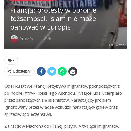
Francja: protesty w obronie
tożsamości. Islam nie może
panować w Europie
W %
Przez %
Fot. Twitter
2
Udostępnij
Od kilku lat we Francji przybywa migrantów pochodzących z
północnej Afryki i bliskiego wschodu. Tysiące ludzi ucierpiało
przez panoszących się islamistów. Narastający problem
ignorowany przez władze wzbudził narastający gniew oraz
sprzeciw społeczeństwa.
Za rządów Macrona do Francji przybyły tysiące imigrantów,