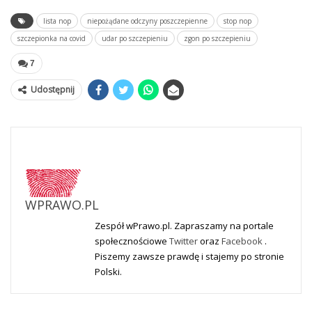
lista nop
niepożądane odczyny poszczepienne
stop nop
szczepionka na covid
udar po szczepieniu
zgon po szczepieniu
7
Udostępnij
WPRAWO.PL
Zespół wPrawo.pl. Zapraszamy na portale
społecznościowe
Twitter
oraz
Facebook
.
Piszemy zawsze prawdę i stajemy po stronie
Polski.