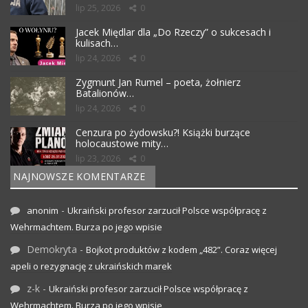
lip 25, 2026
0
Jacek Międlar dla „Do Rzeczy” o sukcesach i
kulisach…
lip 24, 2026
0
Zygmunt Jan Rumel – poeta, żołnierz
Batalionów…
lip 24, 2026
0
Cenzura po żydowsku?! Książki burzące
holocaustowe mity…
lip 23, 2026
0
NAJNOWSZE KOMENTARZE
-
anonim
Ukraiński profesor zarzucił Polsce współpracę z
Wehrmachtem. Burza po jego wpisie
Demokryta
-
Bojkot produktów z kodem „482”. Coraz więcej
apeli o rezygnację z ukraińskich marek
z-k
-
Ukraiński profesor zarzucił Polsce współpracę z
Wehrmachtem. Burza po jego wpisie