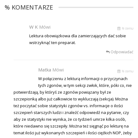
% KOMENTARZE
W K
Mówi
% temu
Lektura obowiązkowa dla zamierzających dać sobie
wstrzyknąć ten preparat.
Odpowiadać
Matka
Mówi
% temu
W połączeniu z lekturą informacji o przyczynach
tych zgonów, w tym sekcji zwłok, które, póki co, nie
potwierdzają, by któryś ze zgonów powiązany był ze
szczepionką albo już całkowicie to wykluczają (sekcja). Można
też poczytać sobie statystyki zgonów vs. informacje o ilości
szczepień starszych ludzi i znaleźć odpowiedź na pytanie, czy
aby ze statystyki nie wynika, że co tydzień umrze kilka osób,
które niedawno się szczepiły. Można też sięgnąć po lekturę na
temat ilości już wykonanych szczepień i ilości ciężkich NOP, żeby