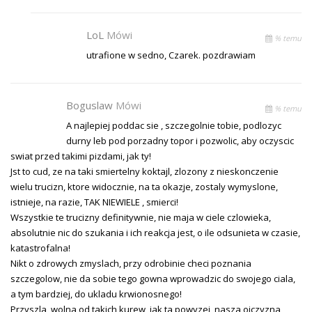
LoL
Mówi
% temu
utrafione w sedno, Czarek. pozdrawiam
Boguslaw
Mówi
% temu
A najlepiej poddac sie , szczegolnie tobie, podlozyc
durny leb pod porzadny topor i pozwolic, aby oczyscic
swiat przed takimi pizdami, jak ty!
Jst to cud, ze na taki smiertelny koktajl, zlozony z nieskonczenie
wielu trucizn, ktore widocznie, na ta okazje, zostaly wymyslone,
istnieje, na razie, TAK NIEWIELE , smierci!
Wszystkie te trucizny definitywnie, nie maja w ciele czlowieka,
absolutnie nic do szukania i ich reakcja jest, o ile odsunieta w czasie,
katastrofalna!
Nikt o zdrowych zmyslach, przy odrobinie checi poznania
szczegolow, nie da sobie tego gowna wprowadzic do swojego ciala,
a tym bardziej, do ukladu krwionosnego!
Przyszla, wolna od takich kurew, jak ta powyzej, nasza ojczyzna