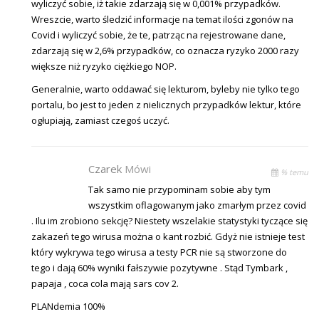
wyliczyć sobie, iż takie zdarzają się w 0,001% przypadków.
Wreszcie, warto śledzić informacje na temat ilości zgonów na
Covid i wyliczyć sobie, że te, patrząc na rejestrowane dane,
zdarzają się w 2,6% przypadków, co oznacza ryzyko 2000 razy
większe niż ryzyko ciężkiego NOP.
Generalnie, warto oddawać się lekturom, byleby nie tylko tego
portalu, bo jest to jeden z nielicznych przypadków lektur, które
ogłupiają, zamiast czegoś uczyć.
Czarek
Mówi
% temu
Tak samo nie przypominam sobie aby tym
wszystkim oflagowanym jako zmarłym przez covid
. Ilu im zrobiono sekcję? Niestety wszelakie statystyki tyczące się
zakazeń tego wirusa można o kant rozbić. Gdyż nie istnieje test
który wykrywa tego wirusa a testy PCR nie są stworzone do
tego i dają 60% wyniki fałszywie pozytywne . Stąd Tymbark ,
papaja , coca cola mają sars cov 2.
PLANdemia 100%