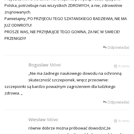
Polska, potrzebuje nas wszystkich ZDROWYCH, a nie, zdrowotnie
zrujnowanych.
Pamietajmy, PO PRZYJECIU TEGO SZATANSKIEGO BADZIEWIA, NIE MA
JUZ ODWROTU!
PROSZE WAS, NIE PRZYJMUJCIE TEGO GOWNA, ZA NIC W SWIECIE!
PRZENIGDY!
Odpowiadać
Boguslaw
Mówi
% temu
„Nie ma żadnego naukowego dowodu na ochronną
skuteczność szczepionek, wręcz przeciwnie:
szczepionki są bardzo poważnym zagrożeniem dla ludzkiego
zdrowia. „
Odpowiadać
Wiesław
Mówi
% temu
równie dobrze można próbować dowodzić,że