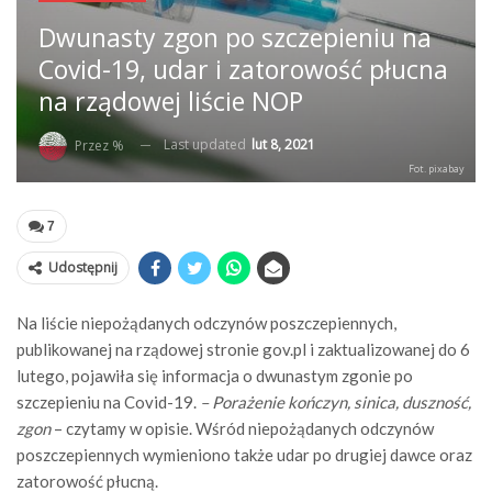
Dwunasty zgon po szczepieniu na
Covid-19, udar i zatorowość płucna
na rządowej liście NOP
Last updated
lut 8, 2021
Przez %
Fot. pixabay
7
Udostępnij
Na liście niepożądanych odczynów poszczepiennych,
publikowanej na rządowej stronie gov.pl i zaktualizowanej do 6
lutego, pojawiła się informacja o dwunastym zgonie po
szczepieniu na Covid-19.
– Porażenie kończyn, sinica, duszność,
zgon
– czytamy w opisie. Wśród niepożądanych odczynów
poszczepiennych wymieniono także udar po drugiej dawce oraz
zatorowość płucną.