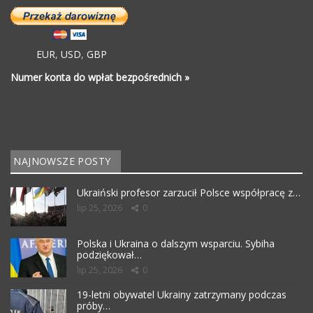
EUR
,
USD
,
GBP
Numer konta do wpłat bezpośrednich »
NAJNOWSZE POSTY
Ukraiński profesor zarzucił Polsce współpracę z…
lip 25, 2026
0
Polska i Ukraina o dalszym wsparciu. Sybiha
podziękował…
lip 25, 2026
0
19-letni obywatel Ukrainy zatrzymany podczas
próby…