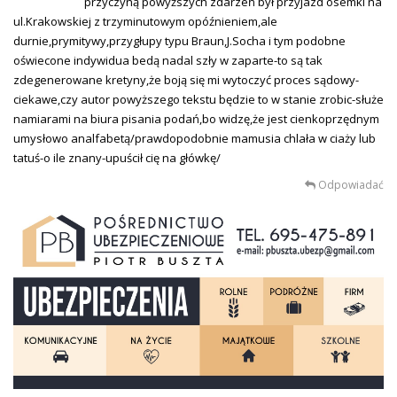
przyczyną powyższych zdarzeń był przyjazd ósemki na
ul.Krakowskiej z trzyminutowym opóźnieniem,ale
durnie,prymitywy,przygłupy typu Braun,J.Socha i tym podobne
oświecone indywidua bedą nadal szły w zaparte-to są tak
zdegenerowane kretyny,że boją się mi wytoczyć proces sądowy-
ciekawe,czy autor powyższego tekstu będzie to w stanie zrobic-służe
namiarami na biura pisania podań,bo widzę,że jest cienkoprzędnym
umysłowo analfabetą/prawdopodobnie mamusia chlała w ciaży lub
tatuś-o ile znany-upuścił cię na główkę/
Odpowiadać