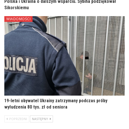
Polska i Ukraina o dalszym wsparciu. Sybiha podziękował
Sikorskiemu
WIADOMOŚCI
19-letni obywatel Ukrainy zatrzymany podczas próby
wyłudzenia 80 tys. zł od seniora
POPRZEDNI
NASTĘPNY