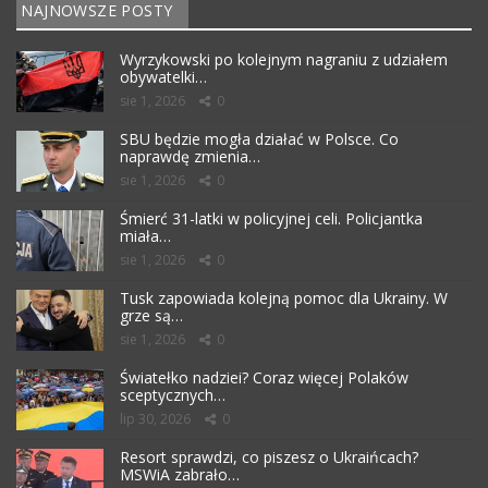
NAJNOWSZE POSTY
Wyrzykowski po kolejnym nagraniu z udziałem
obywatelki…
sie 1, 2026
0
SBU będzie mogła działać w Polsce. Co
naprawdę zmienia…
sie 1, 2026
0
Śmierć 31-latki w policyjnej celi. Policjantka
miała…
sie 1, 2026
0
Tusk zapowiada kolejną pomoc dla Ukrainy. W
grze są…
sie 1, 2026
0
Światełko nadziei? Coraz więcej Polaków
sceptycznych…
lip 30, 2026
0
Resort sprawdzi, co piszesz o Ukraińcach?
MSWiA zabrało…