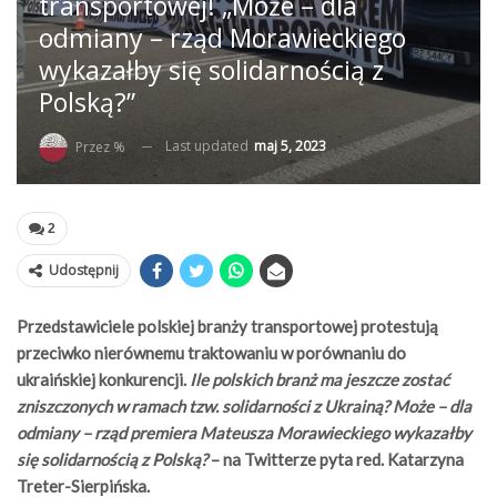
transportowej! „Może – dla
odmiany – rząd Morawieckiego
wykazałby się solidarnością z
Polską?”
Last updated
maj 5, 2023
Przez %
2
Udostępnij
Przedstawiciele polskiej branży transportowej protestują
przeciwko nierównemu traktowaniu w porównaniu do
ukraińskiej konkurencji.
Ile polskich branż ma jeszcze zostać
zniszczonych w ramach tzw. solidarności z Ukrainą? Może – dla
odmiany – rząd premiera Mateusza Morawieckiego wykazałby
się solidarnością z Polską?
– na Twitterze pyta red. Katarzyna
Treter-Sierpińska.