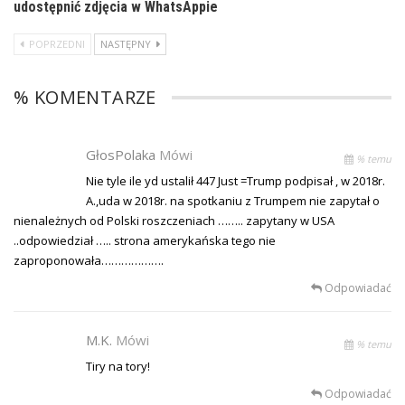
udostępnić zdjęcia w WhatsAppie
POPRZEDNI
NASTĘPNY
% KOMENTARZE
GłosPolaka
Mówi
% temu
Nie tyle ile yd ustalił 447 Just =Trump podpisał , w 2018r.
A.,uda w 2018r. na spotkaniu z Trumpem nie zapytał o
nienależnych od Polski roszczeniach …….. zapytany w USA
..odpowiedział ….. strona amerykańska tego nie
zaproponowała……………….
Odpowiadać
M.K.
Mówi
% temu
Tiry na tory!
Odpowiadać