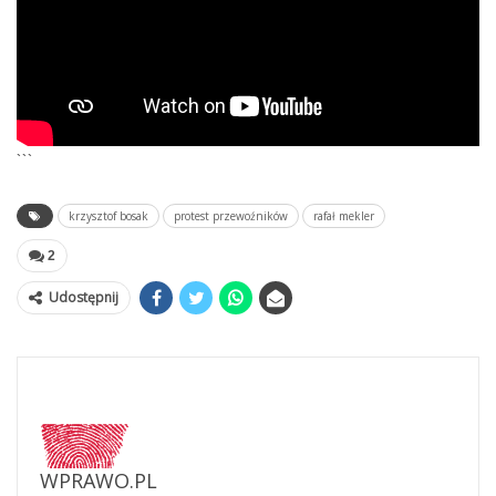
```
krzysztof bosak
protest przewoźników
rafał mekler
2
Udostępnij
WPRAWO.PL