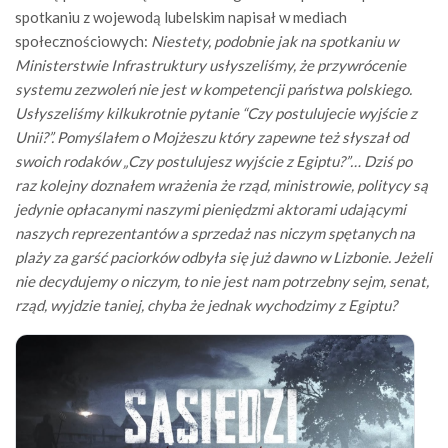
spotkaniu z wojewodą lubelskim napisał w mediach
społecznościowych:
Niestety, podobnie jak na spotkaniu w
Ministerstwie Infrastruktury usłyszeliśmy, że przywrócenie
systemu zezwoleń nie jest w kompetencji państwa polskiego.
Usłyszeliśmy kilkukrotnie pytanie “Czy postulujecie wyjście z
Unii?”.
Pomyślałem o Mojżeszu który zapewne też słyszał od
swoich rodaków „Czy postulujesz wyjście z Egiptu?”… Dziś po
raz kolejny doznałem wrażenia że rząd, ministrowie, politycy są
jedynie opłacanymi naszymi pieniędzmi aktorami udającymi
naszych reprezentantów a sprzedaż nas niczym spętanych na
plaży za garść paciorków odbyła się już dawno w Lizbonie. Jeżeli
nie decydujemy o niczym, to nie jest nam potrzebny sejm, senat,
rząd, wyjdzie taniej, chyba że jednak wychodzimy z Egiptu?