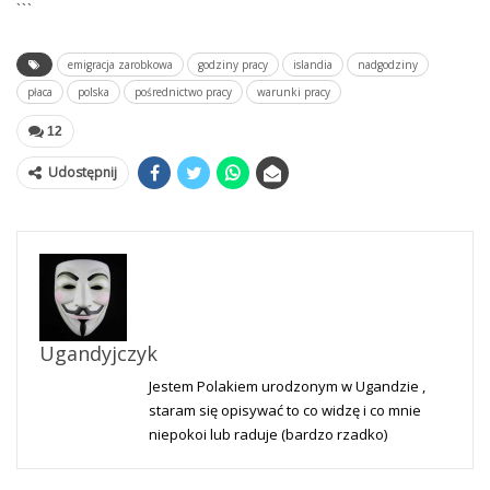
```
emigracja zarobkowa
godziny pracy
islandia
nadgodziny
płaca
polska
pośrednictwo pracy
warunki pracy
12
Udostępnij
Ugandyjczyk
Jestem Polakiem urodzonym w Ugandzie ,
staram się opisywać to co widzę i co mnie
niepokoi lub raduje (bardzo rzadko)