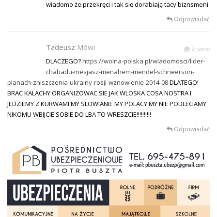
wiadomo że przekręci i tak się dorabiają tacy biznsmeni
Odpowiadać
Tadeusz
Mówi
% temu
DLACZEGO?
https://wolna-polska.pl/wiadomosci/lider-
chabadu-mesjasz-menahem-mendel-schneerson-
planach-zniszczenia-ukrainy-rosji-wznowienie-2014-08
DLATEGO!
BRAC KALACHY ORGANIZOWAC SIE JAK WLOSKA COSA NOSTRA I
JEDZIEMY Z KURWAMI MY SLOWIANIE MY POLACY MY NIE PODLEGAMY
NIKOMU WBIJCIE SOBIE DO LBA TO WRESZCIE!!!!!!!!!!
Odpowiadać