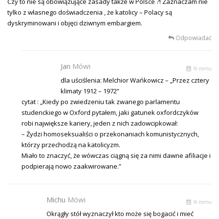
Czy to nie są obowiązujące zasady także w Polsce ?! Zaznaczam nie
tylko z własnego doświadczenia , że katolicy – Polacy są
dyskryminowani i objęci dziwnym embargiem.
Odpowiadać
Jan
Mówi
% temu
dla uściślenia: Melchior Wańkowicz – „Przez cztery
klimaty 1912 – 1972”
cytat : „Kiedy po zwiedzeniu tak zwanego parlamentu
studenckiego w Oxford pytałem, jaki gatunek oxfordczyków
robi największe kariery, jeden z nich zadowcipkował:
– Żydzi homoseksualiści o przekonaniach komunistycznych,
którzy przechodzą na katolicyzm.
Miało to znaczyć, że wówczas ciągną się za nimi dawne afiliacje i
podpierają nowo zaakwirowane.”
Michu
Mówi
% temu
Okrągły stół wyznaczył kto może się bogacić i mieć