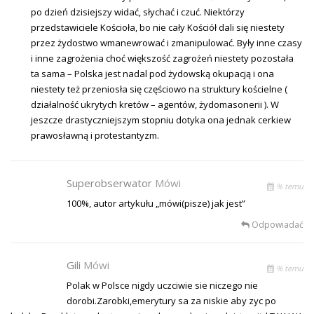
po dzień dzisiejszy widać, słychać i czuć. Niektórzy
przedstawiciele Kościoła, bo nie cały Kościół dali się niestety
przez żydostwo wmanewrować i zmanipulować. Były inne czasy
i inne zagrożenia choć większość zagrożeń niestety pozostała
ta sama – Polska jest nadal pod żydowską okupacją i ona
niestety też przeniosła się częściowo na struktury kościelne (
działalność ukrytych kretów – agentów, żydomasonerii ). W
jeszcze drastyczniejszym stopniu dotyka ona jednak cerkiew
prawosławną i protestantyzm.
Superobserwator
Mówi
% temu
100%, autor artykułu „mówi(pisze) jak jest”
Odpowiadać
Gili
Mówi
% temu
Polak w Polsce nigdy uczciwie sie niczego nie
dorobi.Zarobki,emerytury sa za niskie aby zyc po