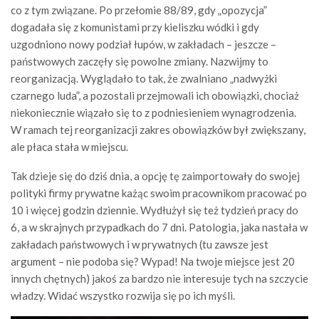
co z tym związane. Po przełomie 88/89, gdy „opozycja”
dogadała się z komunistami przy kieliszku wódki i gdy
uzgodniono nowy podział łupów, w zakładach – jeszcze –
państwowych zaczęły się powolne zmiany. Nazwijmy to
reorganizacją. Wyglądało to tak, że zwalniano „nadwyżki
czarnego luda”, a pozostali przejmowali ich obowiązki, chociaż
niekoniecznie wiązało się to z podniesieniem wynagrodzenia.
W ramach tej reorganizacji zakres obowiązków był zwiększany,
ale płaca stała w miejscu.
Tak dzieje się do dziś dnia, a opcję tę zaimportowały do swojej
polityki firmy prywatne każąc swoim pracownikom pracować po
10 i więcej godzin dziennie. Wydłużył się też tydzień pracy do
6, a w skrajnych przypadkach do 7 dni. Patologia, jaka nastała w
zakładach państwowych i w prywatnych (tu zawsze jest
argument – nie podoba się? Wypad! Na twoje miejsce jest 20
innych chętnych) jakoś za bardzo nie interesuje tych na szczycie
władzy. Widać wszystko rozwija się po ich myśli.