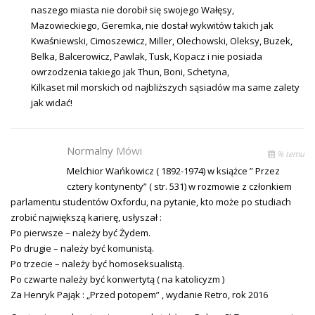
naszego miasta nie dorobił się swojego Wałęsy,
Mazowieckiego, Geremka, nie dostał wykwitów takich jak
Kwaśniewski, Cimoszewicz, Miller, Olechowski, Oleksy, Buzek,
Belka, Balcerowicz, Pawlak, Tusk, Kopacz i nie posiada
owrzodzenia takiego jak Thun, Boni, Schetyna,
Kilkaset mil morskich od najbliższych sąsiadów ma same zalety
jak widać!
Normalny
Mówi
% temu
Melchior Wańkowicz ( 1892-1974) w książce ” Przez
cztery kontynenty” ( str. 531) w rozmowie z członkiem
parlamentu studentów Oxfordu, na pytanie, kto może po studiach
zrobić największą karierę, usłyszał :
Po pierwsze – należy być Żydem.
Po drugie – należy być komunistą.
Po trzecie – należy być homoseksualistą.
Po czwarte należy być konwertytą ( na katolicyzm )
Za Henryk Pająk : „Przed potopem” , wydanie Retro, rok 2016