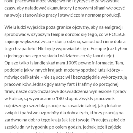
roku, pracownik może wziąć wolne i byczyć się za wszystkie
czasy, aby naładować akumulatory i z nowymi siłami wkroczyć
na swoje stanowisko pracy i stawić czoła normom produkcji.
Wielu ludzi wyjeżdża poza granice ojczyzny, aby na emigracji
spróbować w szybszym tempie dorobić się tego, co w POLSCE
zajmuje większość życia – dom, rodzina, samochód i inne dobra
tego łez padołu! Nie będę wypowiadał się o Europie (raz byłem
u jednego naszego sąsiada i widziałem co się tam dzieje).
Opiszę tylko Islandię skąd mam 100% pewne informacje. Tam,
podobnie jak w innych krajach, możemy spotkać ludzi którzy –
mówiąc delikatnie – nie są uczciwi i bezwzględnie wykorzystują
pracowników. Jednak gdy mamy fart i trafimy do porządnej
firmy, nasze dotychczasowe doświadczenia wyniesione z pracy
w Polsce, są wywracane o 180 stopni. Zwykły pracownik
najniższego szczebla pracuje na zasadzie takiej, jaką lokalne
związki i państwo uzgodniły dla dobra tych, którzy pracują na
zarówno na dobro tego kraju jak też i swoje. Pracujesz pięć do
sześciu dni w tygodniu po osiem godzin, jednak jeżeli zajdzie