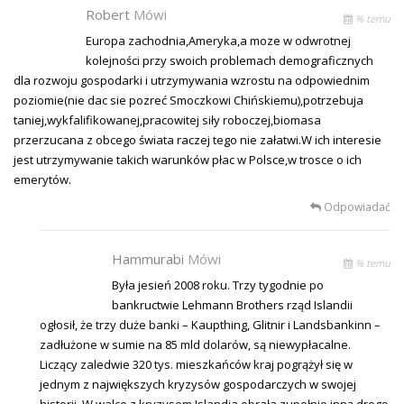
Robert
Mówi
% temu
Europa zachodnia,Ameryka,a moze w odwrotnej
kolejności przy swoich problemach demograficznych
dla rozwoju gospodarki i utrzymywania wzrostu na odpowiednim
poziomie(nie dac sie pozreć Smoczkowi Chińskiemu),potrzebuja
taniej,wykfalifikowanej,pracowitej siły roboczej,biomasa
przerzucana z obcego świata raczej tego nie załatwi.W ich interesie
jest utrzymywanie takich warunków płac w Polsce,w trosce o ich
emerytów.
Odpowiadać
Hammurabi
Mówi
% temu
Była jesień 2008 roku. Trzy tygodnie po
bankructwie Lehmann Brothers rząd Islandii
ogłosił, że trzy duże banki – Kaupthing, Glitnir i Landsbankinn –
zadłużone w sumie na 85 mld dolarów, są niewypłacalne.
Liczący zaledwie 320 tys. mieszkańców kraj pogrążył się w
jednym z największych kryzysów gospodarczych w swojej
historii. W walce z kryzysem Islandia obrała zupełnie inną drogę