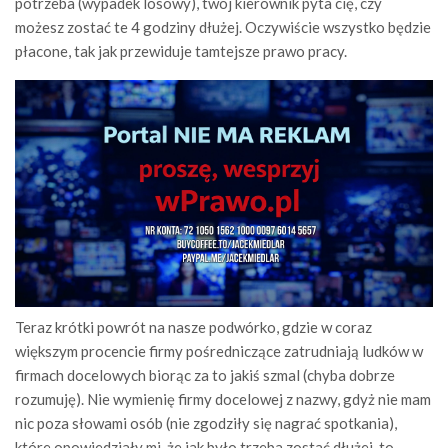
potrzeba (wypadek losowy), twój kierownik pyta cię, czy
możesz zostać te 4 godziny dłużej. Oczywiście wszystko będzie
płacone, tak jak przewiduje tamtejsze prawo pracy.
Teraz krótki powrót na nasze podwórko, gdzie w coraz
większym procencie firmy pośredniczące zatrudniają ludków w
firmach docelowych biorąc za to jakiś szmal (chyba dobrze
rozumuję). Nie wymienię firmy docelowej z nazwy, gdyż nie mam
nic poza słowami osób (nie zgodziły się nagrać spotkania),
które opowiedziały mi, że jak było trzeba zostać dłużej, to