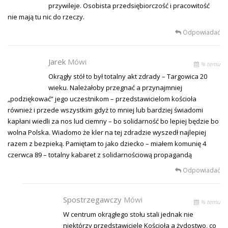
przywileje. Osobista przedsiębiorczość i pracowitość
nie mają tu nic do rzeczy.
Odpowiadać
Jarek
Mówi
% temu
Okrągły stół to był totalny akt zdrady – Targowica 20
wieku. Należałoby przegnać a przynajmniej
„podziękować” jego uczestnikom – przedstawicielom kościoła
również i przede wszystkim gdyż to mniej lub bardziej świadomi
kapłani wiedli za nos lud ciemny – bo solidarność bo lepiej będzie bo
wolna Polska. Wiadomo że kler na tej zdradzie wyszedł najlepiej
razem z bezpieką. Pamiętam to jako dziecko – miałem komunię 4
czerwca 89 – totalny kabaret z solidarnościową propagandą
Odpowiadać
Spostrzegawczy
Mówi
% temu
W centrum okrągłego stołu stali jednak nie
niektórzy przedstawiciele Kościoła a żydostwo, co