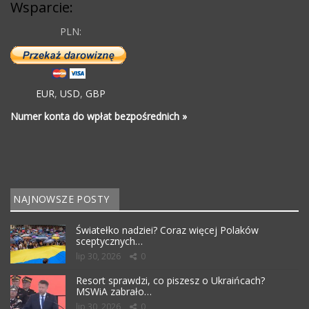
Wsparcie:
PLN:
EUR
,
USD
,
GBP
Numer konta do wpłat bezpośrednich »
NAJNOWSZE POSTY
Światełko nadziei? Coraz więcej Polaków
sceptycznych…
lip 30, 2026
0
Resort sprawdzi, co piszesz o Ukraińcach?
MSWiA zabrało…
lip 30, 2026
0