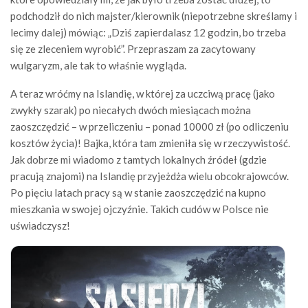
podchodził do nich majster/kierownik (niepotrzebne skreślamy i
lecimy dalej) mówiąc: „Dziś zapierdalasz 12 godzin, bo trzeba
się ze zleceniem wyrobić”. Przepraszam za zacytowany
wulgaryzm, ale tak to właśnie wygląda.
A teraz wróćmy na Islandię, w której za uczciwą pracę (jako
zwykły szarak) po niecałych dwóch miesiącach można
zaoszczędzić – w przeliczeniu – ponad 10000 zł (po odliczeniu
kosztów życia)! Bajka, która tam zmieniła się w rzeczywistość.
Jak dobrze mi wiadomo z tamtych lokalnych źródeł (gdzie
pracują znajomi) na Islandię przyjeżdża wielu obcokrajowców.
Po pięciu latach pracy są w stanie zaoszczędzić na kupno
mieszkania w swojej ojczyźnie. Takich cudów w Polsce nie
uświadczysz!