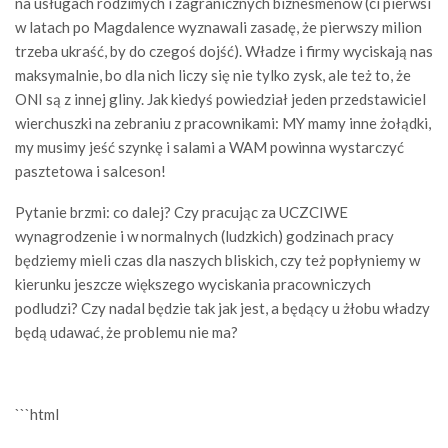
na usługach rodzimych i zagranicznych biznesmenów (ci pierwsi
w latach po Magdalence wyznawali zasadę, że pierwszy milion
trzeba ukraść, by do czegoś dojść). Władze i firmy wyciskają nas
maksymalnie, bo dla nich liczy się nie tylko zysk, ale też to, że
ONI są z innej gliny. Jak kiedyś powiedział jeden przedstawiciel
wierchuszki na zebraniu z pracownikami: MY mamy inne żołądki,
my musimy jeść szynkę i salami a WAM powinna wystarczyć
pasztetowa i salceson!
Pytanie brzmi: co dalej? Czy pracując za UCZCIWE
wynagrodzenie i w normalnych (ludzkich) godzinach pracy
będziemy mieli czas dla naszych bliskich, czy też popłyniemy w
kierunku jeszcze większego wyciskania pracowniczych
podludzi? Czy nadal będzie tak jak jest, a będący u żłobu władzy
będą udawać, że problemu nie ma?
```html