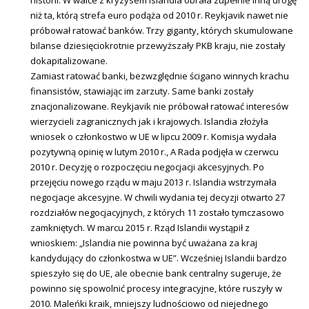
niż ta, którą strefa euro podąża od 2010 r. Reykjavik nawet nie
próbował ratować banków. Trzy giganty, których skumulowane
bilanse dziesięciokrotnie przewyższały PKB kraju, nie zostały
dokapitalizowane.
Zamiast ratować banki, bezwzględnie ścigano winnych krachu
finansistów, stawiając im zarzuty. Same banki zostały
znacjonalizowane. Reykjavik nie próbował ratować interesów
wierzycieli zagranicznych jak i krajowych. Islandia złożyła
wniosek o członkostwo w UE w lipcu 2009 r. Komisja wydała
pozytywną opinię w lutym 2010 r., A Rada podjęła w czerwcu
2010 r. Decyzję o rozpoczęciu negocjacji akcesyjnych. Po
przejęciu nowego rządu w maju 2013 r. Islandia wstrzymała
negocjacje akcesyjne. W chwili wydania tej decyzji otwarto 27
rozdziałów negocjacyjnych, z których 11 zostało tymczasowo
zamkniętych. W marcu 2015 r. Rząd Islandii wystąpił z
wnioskiem: „Islandia nie powinna być uważana za kraj
kandydujący do członkostwa w UE”. Wcześniej Islandii bardzo
spieszyło się do UE, ale obecnie bank centralny sugeruje, że
powinno się spowolnić procesy integracyjne, które ruszyły w
2010. Maleńki kraik, mniejszy ludnościowo od niejednego