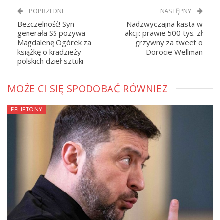
POPRZEDNI
NASTĘPNY
Bezczelność! Syn
Nadzwyczajna kasta w
generała SS pozywa
akcji: prawie 500 tys. zł
Magdalenę Ogórek za
grzywny za tweet o
książkę o kradzieży
Dorocie Wellman
polskich dzieł sztuki
MOŻE CI SIĘ SPODOBAĆ RÓWNIEŻ
FELIETONY