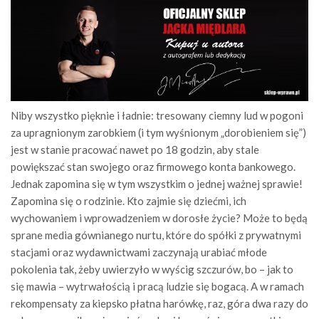
Niby wszystko pięknie i ładnie: tresowany ciemny lud w pogoni
za upragnionym zarobkiem (i tym wyśnionym „dorobieniem się”)
jest w stanie pracować nawet po 18 godzin, aby stale
powiększać stan swojego oraz firmowego konta bankowego.
Jednak zapomina się w tym wszystkim o jednej ważnej sprawie!
Zapomina się o rodzinie. Kto zajmie się dziećmi, ich
wychowaniem i wprowadzeniem w dorosłe życie? Może to będą
sprane media gównianego nurtu, które do spółki z prywatnymi
stacjami oraz wydawnictwami zaczynają urabiać młode
pokolenia tak, żeby uwierzyło w wyścig szczurów, bo – jak to
się mawia – wytrwałością i pracą ludzie się bogacą. A w ramach
rekompensaty za kiepsko płatna harówkę, raz, góra dwa razy do