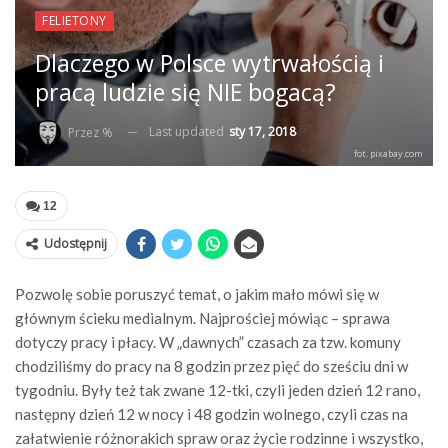
FELIETONY
Dlaczego w Polsce wytrwałością i
pracą ludzie się NIE bogacą?
Last updated
sty 17, 2018
Przez %
fot. pixabay.com
12
Udostępnij
Pozwolę sobie poruszyć temat, o jakim mało mówi się w
głównym ścieku medialnym. Najprościej mówiąc – sprawa
dotyczy pracy i płacy. W „dawnych” czasach za tzw. komuny
chodziliśmy do pracy na 8 godzin przez pięć do sześciu dni w
tygodniu. Były też tak zwane 12-tki, czyli jeden dzień 12 rano,
następny dzień 12 w nocy i 48 godzin wolnego, czyli czas na
załatwienie różnorakich spraw oraz życie rodzinne i wszystko,