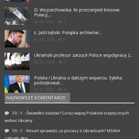
D. Wojciechowska: Ile przecierpieli kresowi
Polacy,…
lip 29, 2026
0
Ł. Jastrzębski: Pułapka archiwów…
lip 29, 2026
0
Ukraiński profesor zarzucił Polsce współpracę z…
lip 25, 2026
0
Polska i Ukraina o dalszym wsparciu. Sybiha
podziękował…
lip 25, 2026
0
NAJNOWSZE KOMENTARZE
Mr. X
-
Światełko nadziei? Coraz więcej Polaków sceptycznych
wobec Ukrainy
Mr. X
-
Resort sprawdzi, co piszesz o Ukraińcach? MSWiA
zabrało głos