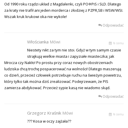
Od 1990 roku rządzi układ z Magdalenki, czyli PO✡PiS i SLD. Dlatego
za kraty nie trafił ani jeden morderca i złodziej z PZPR,SB i WSW/WSI.
Wszak kruk krukowi oka nie wykole!
Odpowiadać
Włościanka
Mówi
% temu
Niestety nikt za tym nie stoi. Gdyż w tym samym czasie
strajkują wielkie miasta i zapyziałe miasteczka; jak
Mrocza czy Nakło! Po prostu przy coraz nowych obostrzeniach
ludziska chcą trochę pospacerować na wolności! Dlatego maszerują
co dzień, przecież człowiek potrzebuje ruchu na świeżym powietrzu,
który tylko tak można dziś zrealizować. Podejrzewam, że PIS
zamierza abdykować. Przecież sypie kasą nie wiadomo skąd.
Odpowiadać
Grzegorz Kraśnik
Mówi
% temu
??? Kosa w oczy zajżała??