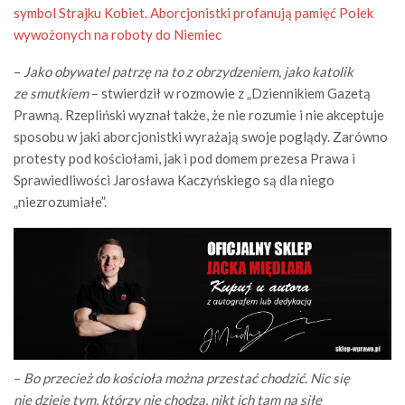
symbol Strajku Kobiet. Aborcjonistki profanują pamięć Polek
wywożonych na roboty do Niemiec
–
Jako obywatel patrzę na to z obrzydzeniem, jako katolik
ze smutkiem
– stwierdził w rozmowie z „Dziennikiem Gazetą
Prawną. Rzepliński wyznał także, że nie rozumie i nie akceptuje
sposobu w jaki aborcjonistki wyrażają swoje poglądy. Zarówno
protesty pod kościołami, jak i pod domem prezesa Prawa i
Sprawiedliwości Jarosława Kaczyńskiego są dla niego
„niezrozumiałe”.
–
Bo przecież do kościoła można przestać chodzić. Nic się
nie dzieje tym, którzy nie chodzą, nikt ich tam na siłę