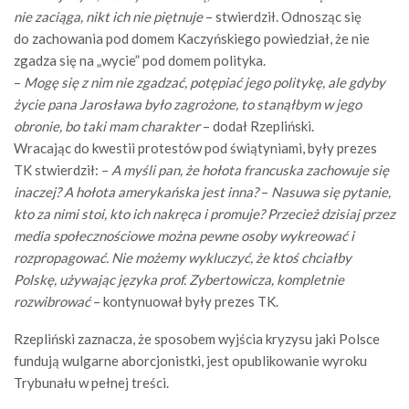
nie zaciąga, nikt ich nie piętnuje
– stwierdził. Odnosząc się
do zachowania pod domem Kaczyńskiego powiedział, że nie
zgadza się na „wycie” pod domem polityka.
–
Mogę się z nim nie zgadzać, potępiać jego politykę, ale gdyby
życie pana Jarosława było zagrożone, to stanąłbym w jego
obronie, bo taki mam charakter
– dodał Rzepliński.
Wracając do kwestii protestów pod świątyniami, były prezes
TK stwierdził: –
A myśli pan, że hołota francuska zachowuje się
inaczej? A hołota amerykańska jest inna?
–
Nasuwa się pytanie,
kto za nimi stoi, kto ich nakręca i promuje? Przecież dzisiaj przez
media społecznościowe można pewne osoby wykreować i
rozpropagować. Nie możemy wykluczyć, że ktoś chciałby
Polskę, używając języka prof. Zybertowicza, kompletnie
rozwibrować
– kontynuował były prezes TK.
Rzepliński zaznacza, że sposobem wyjścia kryzysu jaki Polsce
fundują wulgarne aborcjonistki, jest opublikowanie wyroku
Trybunału w pełnej treści.