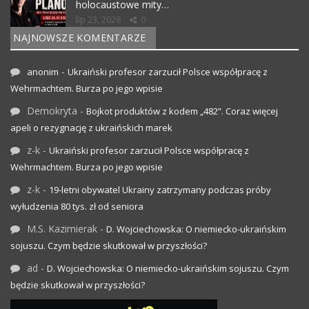
holocaustowe mity…
lip 23, 2026
0
NAJNOWSZE KOMENTARZE
-
anonim
Ukraiński profesor zarzucił Polsce współpracę z
Wehrmachtem. Burza po jego wpisie
Demokryta
-
Bojkot produktów z kodem „482”. Coraz więcej
apeli o rezygnację z ukraińskich marek
z-k
-
Ukraiński profesor zarzucił Polsce współpracę z
Wehrmachtem. Burza po jego wpisie
z-k
-
19-letni obywatel Ukrainy zatrzymany podczas próby
wyłudzenia 80 tys. zł od seniora
M.S. Kazimierak
-
D. Wojciechowska: O niemiecko-ukraińskim
sojuszu. Czym będzie skutkował w przyszłości?
ad
-
D. Wojciechowska: O niemiecko-ukraińskim sojuszu. Czym
będzie skutkował w przyszłości?