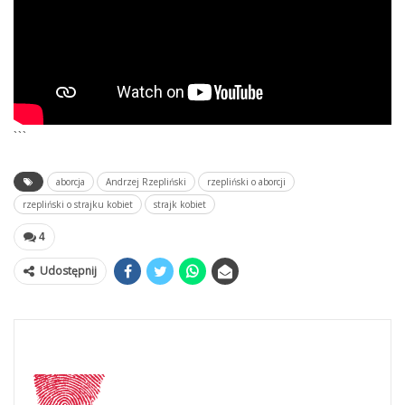
```
aborcja
Andrzej Rzepliński
rzepliński o aborcji
rzepliński o strajku kobiet
strajk kobiet
4
Udostępnij