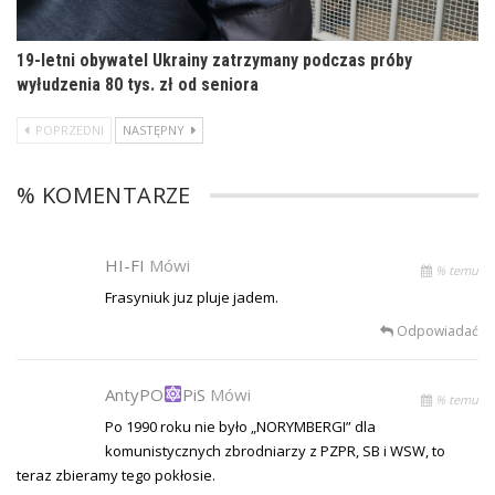
19-letni obywatel Ukrainy zatrzymany podczas próby
wyłudzenia 80 tys. zł od seniora
POPRZEDNI
NASTĘPNY
% KOMENTARZE
HI-FI
Mówi
% temu
Frasyniuk juz pluje jadem.
Odpowiadać
AntyPO
PiS
Mówi
% temu
Po 1990 roku nie było „NORYMBERGI” dla
komunistycznych zbrodniarzy z PZPR, SB i WSW, to
teraz zbieramy tego pokłosie.