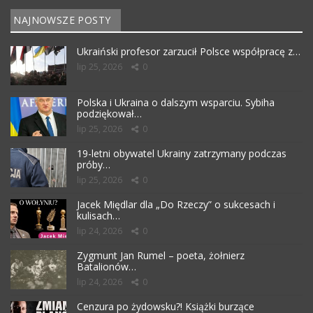
NAJNOWSZE POSTY
Ukraiński profesor zarzucił Polsce współpracę z…
lip 25, 2026
0
Polska i Ukraina o dalszym wsparciu. Sybiha
podziękował…
lip 25, 2026
0
19-letni obywatel Ukrainy zatrzymany podczas
próby…
lip 25, 2026
0
Jacek Międlar dla „Do Rzeczy” o sukcesach i
kulisach…
lip 24, 2026
0
Zygmunt Jan Rumel – poeta, żołnierz
Batalionów…
lip 24, 2026
0
Cenzura po żydowsku?! Książki burzące