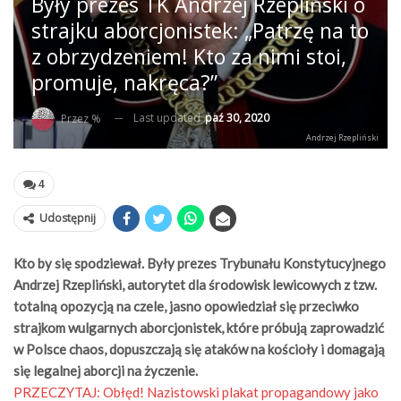
Były prezes TK Andrzej Rzepliński o
strajku aborcjonistek: „Patrzę na to
z obrzydzeniem! Kto za nimi stoi,
promuje, nakręca?”
Last updated
paź 30, 2020
Przez %
Andrzej Rzepliński
4
Udostępnij
Kto by się spodziewał. Były prezes Trybunału Konstytucyjnego
Andrzej Rzepliński, autorytet dla środowisk lewicowych z tzw.
totalną opozycją na czele, jasno opowiedział się przeciwko
strajkom wulgarnych aborcjonistek, które próbują zaprowadzić
w Polsce chaos, dopuszczają się ataków na kościoły i domagają
się legalnej aborcji na życzenie.
PRZECZYTAJ:
Obłęd! Nazistowski plakat propagandowy jako