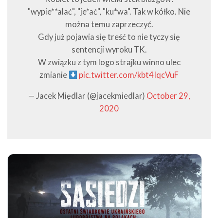
"wypie**alać", "je*ać", "ku*wa". Tak w kółko. Nie
można temu zaprzeczyć.
Gdy już pojawia się treść to nie tyczy się
sentencji wyroku TK.
W związku z tym logo strajku winno ulec
zmianie
pic.twitter.com/kbt4IqcVuF
— Jacek Międlar (@jacekmiedlar)
October 29,
2020