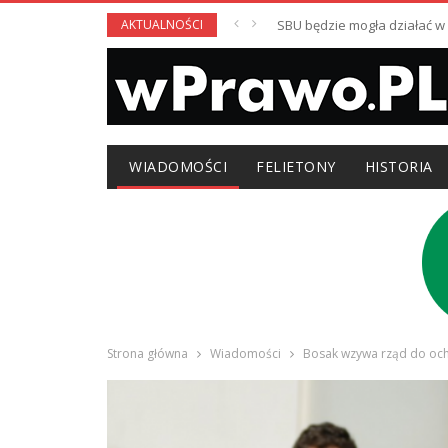
AKTUALNOŚCI
SBU będzie mogła działać 
WIADOMOŚCI
FELIETONY
HISTORIA
Strona główna
Wiadomości
Bosak wzywa rząd do och