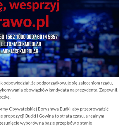
k odpowiedział, że podporządkowuje się zaleceniom rządu,
h wykonywania obowiązków kandydata na prezydenta. Zapewnił,
eczkę.
ormy Obywatelskiej Borysława Budki, aby przeprowadzić
 propozycji Budki i Gowina to strata czasu, a realnym
rzesunięcie wyborów na bazie przepisów o stanie