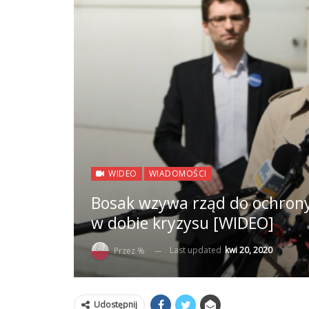
WIDEO
WIADOMOŚCI
Bosak wzywa rząd do ochrony 
w dobie kryzysu [WIDEO]
Last updated
kwi 20, 2020
Przez %
Udostępnij