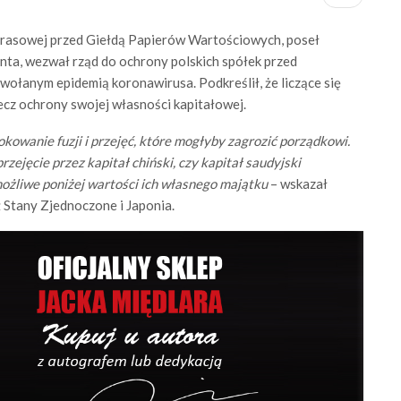
 prasowej przed Giełdą Papierów Wartościowych, poseł
nta, wezwał rząd do ochrony polskich spółek przed
ołanym epidemią koronawirusa. Podkreślił, że liczące się
ecz ochrony swojej własności kapitałowej.
okowanie fuzji i przejęć, które mogłyby zagrozić porządkowi.
rzejęcie przez kapitał chiński, czy kapitał saudyjski
możliwe poniżej wartości ich własnego majątku
– wskazał
ż Stany Zjednoczone i Japonia.