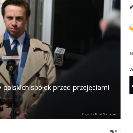
W
N
W
polskich spółek przed przejęciami
Krzysztof Bosak/ fot. screen
0