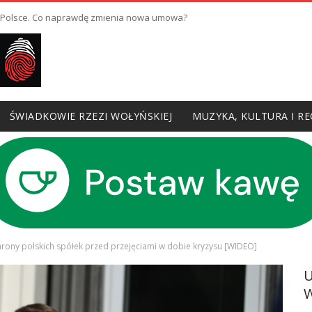
w Polsce. Co naprawdę zmienia nowa umowa?
ŚWIADKOWIE RZEZI WOŁYŃSKIEJ
MUZYKA, KULTURA I RE
rony polskich spółek przed przejęciami w dobie kryzysu [WIDEO]
W