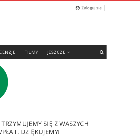
Zaloguj się
CENZJE
FILMY
JESZCZE
UTRZYMUJEMY SIĘ Z WASZYCH
PŁAT. DZIĘKUJEMY!