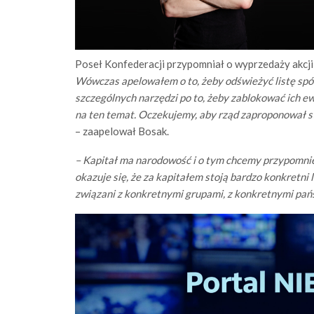
Poseł Konfederacji przypomniał o wyprzedaży akcj
Wówczas apelowałem o to, żeby odświeżyć listę spół
szczególnych narzędzi po to, żeby zablokować ich ewe
na ten temat. Oczekujemy, aby rząd zaproponował s
– zaapelował Bosak.
– Kapitał ma narodowość i o tym chcemy przypomnieć
okazuje się, że za kapitałem stoją bardzo konkretni 
związani z konkretnymi grupami, z konkretnymi pa