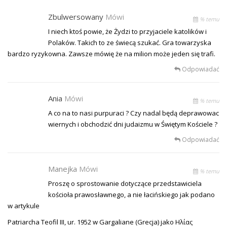
Zbulwersowany
Mówi
% temu
I niech ktoś powie, że Żydzi to przyjaciele katolików i
Polaków. Takich to ze świecą szukać. Gra towarzyska
bardzo ryzykowna. Zawsze mówię że na milion może jeden się trafi.
Odpowiadać
Ania
Mówi
% temu
A co na to nasi purpuraci ? Czy nadal będą deprawowac
wiernych i obchodzić dni judaizmu w Świętym Kościele ?
Odpowiadać
Manejka
Mówi
% temu
Proszę o sprostowanie dotyczące przedstawiciela
kościoła prawosławnego, a nie łacińskiego jak podano
w artykule
Patriarcha Teofil III, ur. 1952 w Gargaliane (Grecja) jako Ηλίας