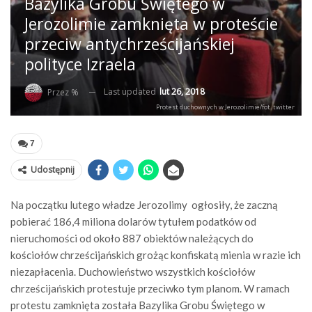
Bazylika Grobu Świętego w
Jerozolimie zamknięta w proteście
przeciw antychrześcijańskiej
polityce Izraela
Last updated
lut 26, 2018
Przez %
Protest duchownych w Jerozolimie/fot. twitter
7
Udostępnij
Na początku lutego władze Jerozolimy ogłosiły, że ​​zaczną
pobierać 186,4 miliona dolarów tytułem podatków od
nieruchomości od około 887 obiektów należących do
kościołów chrześcijańskich grożąc konfiskatą mienia w razie ich
niezapłacenia. Duchowieństwo wszystkich kościołów
chrześcijańskich protestuje przeciwko tym planom. W ramach
protestu zamknięta została Bazylika Grobu Świętego w