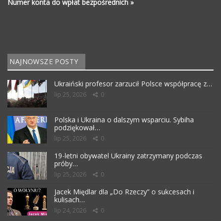
Numer konta do wpłat bezpośrednich »
NAJNOWSZE POSTY
Ukraiński profesor zarzucił Polsce współpracę z…
lip 25, 2026
0
Polska i Ukraina o dalszym wsparciu. Sybiha
podziękował…
lip 25, 2026
0
19-letni obywatel Ukrainy zatrzymany podczas
próby…
lip 25, 2026
0
Jacek Międlar dla „Do Rzeczy” o sukcesach i
kulisach…
lip 24, 2026
0