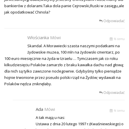
bankierów z dolarami.Taka dola panie Cejrowski,Ruski w zasięgu,ale
jak opodatkować Chinola?
Odpowiadać
Włościanka
Mówi
% temu
Skandal. A Morawiecki szasta naszymi podatkami na
żydowskie muzea, 100 mln na żydowski cmentarz, po
100 euro miesięcznie na żyda w Izraelu … Tymczasem jak co roku
kilkudziesięciu Polaków zamarzło z braku kawałka dachu nad głową;
dla nich są tylko zawszone noclegownie. Gdybyśmy tylko pieniądze
hojnie trwonione przez pseudo polski rząd na Żydów; wydawali na
Polaków nędza zniknęłaby.
Odpowiadać
Ada
Mówi
% temu
A tak mają u nas:
Ustawa z dnia 20 lutego 1997 r.(Kwaśniewskiego) o