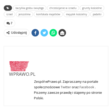
bazylika grobu świętego
chrześcijanie w izraelu
grunty kościelne
izrael
jerozolima
konfiskata majatków
majątek kościelny
podatki
7
Udostępnij
WPRAWO.PL
Zespół wPrawo.pl. Zapraszamy na portale
społecznościowe
Twitter
oraz
Facebook
.
Piszemy zawsze prawdę i stajemy po stronie
Polski.