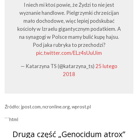
I niech mi ktoś powie, że Żydzi to nie jest
wyznanie handlowe. Pielgrzymki chrześcijan
mało dochodowe, więc lepiej podskubać
kościoły w Izraelu gigantycznym podatkiem. A
na synagogi w Polsce mamy bulić kupę hajsu.
Pod jaka rubryka to przechodzi?
pic.twitter.com/ELz4sUuUim
— Katarzyna TS (@katarzyna_ts)
25 lutego
2018
Źródło: jpost.com, ncronline.org, wprost.pl
```html
Druga część „Genocidum atrox”