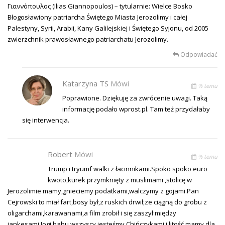
Γιαννόπουλος (Ilias Giannopoulos) – tytularnie: Wielce Bosko
Błogosławiony patriarcha Świętego Miasta Jerozolimy i całej
Palestyny, Syrii, Arabii, Kany Galilejskiej i Świętego Syjonu, od 2005
zwierzchnik prawosławnego patriarchatu Jerozolimy.
Odpowiadać
Katarzyna TS
Mówi
% temu
Poprawione. Dziękuję za zwrócenie uwagi. Taką
informację podało wprost.pl. Tam też przydałaby
się interwencja.
Robert
Mówi
% temu
Trump i tryumf walki z łacinnikami.Spoko spoko euro
kwoto,kurek przymknięty z muslimami ,stolicę w
Jerozolimie mamy,gnieciemy podatkami,walczymy z gojami.Pan
Cejrowski to miał fart,bosy był,z ruskich drwił,ze ciągną do grobu z
oligarchami,karawanami,a film zrobił i się zaszył między
jankesami.Jogi babu,wszyscy jesteśmy Chińczykami i litość mamy dla