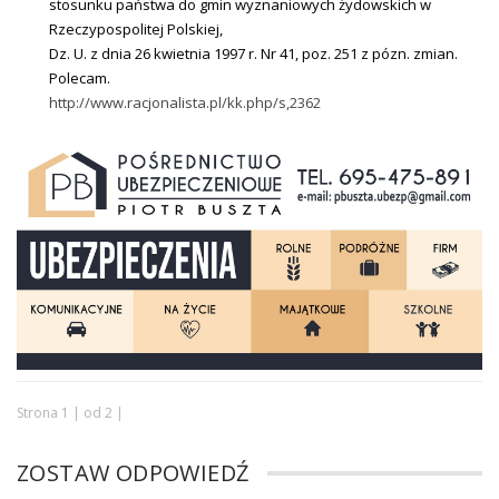
stosunku państwa do gmin wyznaniowych żydowskich w
Rzeczypospolitej Polskiej,
Dz. U. z dnia 26 kwietnia 1997 r. Nr 41, poz. 251 z pózn. zmian.
Polecam.
http://www.racjonalista.pl/kk.php/s,2362
Strona 1 | od 2 |
ZOSTAW ODPOWIEDŹ