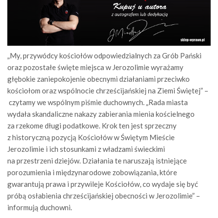
„My, przywódcy kościołów odpowiedzialnych za Grób Pański
oraz pozostałe święte miejsca w Jerozolimie wyrażamy
głębokie zaniepokojenie obecnymi działaniami przeciwko
kościołom oraz wspólnocie chrześcijańskiej na Ziemi Świętej” –
czytamy we wspólnym piśmie duchownych. „Rada miasta
wydała skandaliczne nakazy zabierania mienia kościelnego
za rzekome długi podatkowe. Krok ten jest sprzeczny
z historyczną pozycją Kościołów w Świętym Mieście
Jerozolimie i ich stosunkami z władzami świeckimi
na przestrzeni dziejów. Działania te naruszają istniejące
porozumienia i międzynarodowe zobowiązania, które
gwarantują prawa i przywileje Kościołów, co wydaje się być
próbą osłabienia chrześcijańskiej obecności w Jerozolimie” –
informują duchowni.