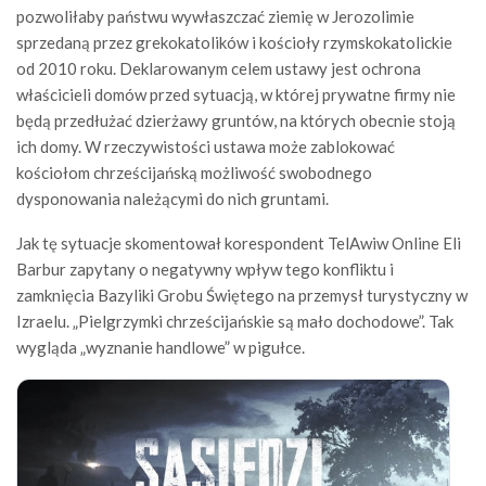
pozwoliłaby państwu wywłaszczać ziemię w Jerozolimie
sprzedaną przez grekokatolików i kościoły rzymskokatolickie
od 2010 roku. Deklarowanym celem ustawy jest ochrona
właścicieli domów przed sytuacją, w której prywatne firmy nie
będą przedłużać dzierżawy gruntów, na których obecnie stoją
ich domy. W rzeczywistości ustawa może zablokować
kościołom chrześcijańską możliwość swobodnego
dysponowania należącymi do nich gruntami.
Jak tę sytuacje skomentował korespondent TelAwiw Online Eli
Barbur zapytany o negatywny wpływ tego konfliktu i
zamknięcia Bazyliki Grobu Świętego na przemysł turystyczny w
Izraelu. „Pielgrzymki chrześcijańskie są mało dochodowe”. Tak
wygląda „wyznanie handlowe” w pigułce.