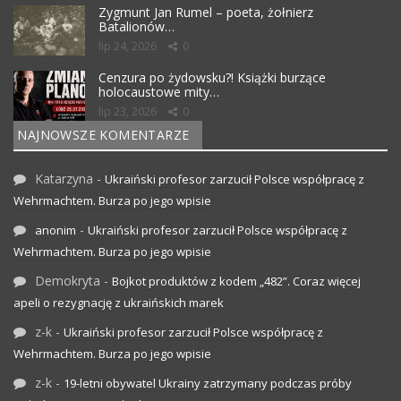
Zygmunt Jan Rumel – poeta, żołnierz
Batalionów…
lip 24, 2026
0
Cenzura po żydowsku?! Książki burzące
holocaustowe mity…
lip 23, 2026
0
NAJNOWSZE KOMENTARZE
Katarzyna
-
Ukraiński profesor zarzucił Polsce współpracę z
Wehrmachtem. Burza po jego wpisie
-
anonim
Ukraiński profesor zarzucił Polsce współpracę z
Wehrmachtem. Burza po jego wpisie
Demokryta
-
Bojkot produktów z kodem „482”. Coraz więcej
apeli o rezygnację z ukraińskich marek
z-k
-
Ukraiński profesor zarzucił Polsce współpracę z
Wehrmachtem. Burza po jego wpisie
z-k
-
19-letni obywatel Ukrainy zatrzymany podczas próby