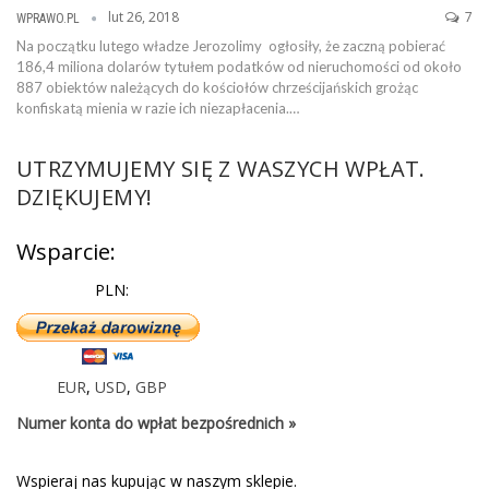
lut 26, 2018
7
WPRAWO.PL
Na początku lutego władze Jerozolimy ogłosiły, że ​​zaczną pobierać
186,4 miliona dolarów tytułem podatków od nieruchomości od około
887 obiektów należących do kościołów chrześcijańskich grożąc
konfiskatą mienia w razie ich niezapłacenia.…
UTRZYMUJEMY SIĘ Z WASZYCH WPŁAT.
DZIĘKUJEMY!
Wsparcie:
PLN:
EUR
,
USD
,
GBP
Numer konta do wpłat bezpośrednich »
Wspieraj nas kupując w naszym sklepie.