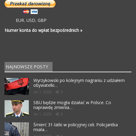
EUR
,
USD
,
GBP
Numer konta do wpłat bezpośrednich »
NAJNOWSZE POSTY
Wyrzykowski po kolejnym nagraniu z udziałem
obywatelki…
sie 1, 2026
0
SBU będzie mogła działać w Polsce. Co
naprawdę zmienia…
sie 1, 2026
0
Śmierć 31-latki w policyjnej celi. Policjantka
miała…