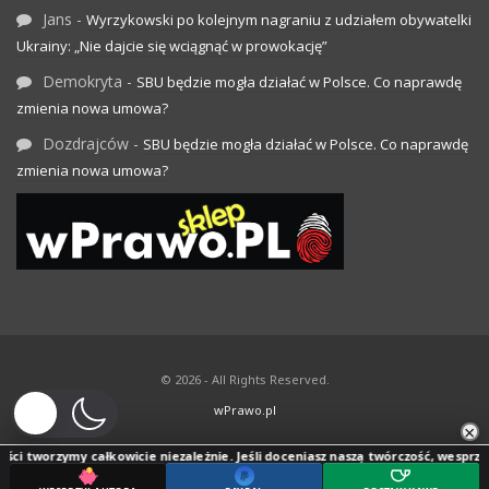
Jans
-
Wyrzykowski po kolejnym nagraniu z udziałem obywatelki
Ukrainy: „Nie dajcie się wciągnąć w prowokację”
Demokryta
-
SBU będzie mogła działać w Polsce. Co naprawdę
zmienia nowa umowa?
Dozdrajców
-
SBU będzie mogła działać w Polsce. Co naprawdę
zmienia nowa umowa?
© 2026 - All Rights Reserved.
wPrawo.pl
×
ci tworzymy całkowicie niezależnie. Jeśli doceniasz naszą twórczość, wesprzyj je