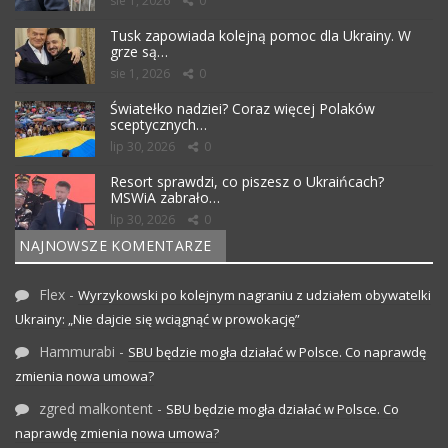
sie 1, 2026
0
Tusk zapowiada kolejną pomoc dla Ukrainy. W
grze są…
sie 1, 2026
0
Światełko nadziei? Coraz więcej Polaków
sceptycznych…
lip 30, 2026
0
Resort sprawdzi, co piszesz o Ukraińcach?
MSWiA zabrało…
lip 30, 2026
0
NAJNOWSZE KOMENTARZE
Flex
-
Wyrzykowski po kolejnym nagraniu z udziałem obywatelki
Ukrainy: „Nie dajcie się wciągnąć w prowokację”
Hammurabi
-
SBU będzie mogła działać w Polsce. Co naprawdę
zmienia nowa umowa?
zgred malkontent
-
SBU będzie mogła działać w Polsce. Co
naprawdę zmienia nowa umowa?