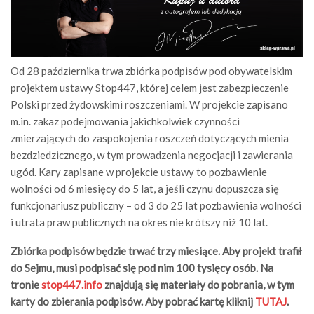
Od 28 października trwa zbiórka podpisów pod obywatelskim
projektem ustawy Stop447, której celem jest zabezpieczenie
Polski przed żydowskimi roszczeniami. W projekcie zapisano
m.in. zakaz podejmowania jakichkolwiek czynności
zmierzających do zaspokojenia roszczeń dotyczących mienia
bezdziedzicznego, w tym prowadzenia negocjacji i zawierania
ugód. Kary zapisane w projekcie ustawy to pozbawienie
wolności od 6 miesięcy do 5 lat, a jeśli czynu dopuszcza się
funkcjonariusz publiczny – od 3 do 25 lat pozbawienia wolności
i utrata praw publicznych na okres nie krótszy niż 10 lat.
Zbiórka podpisów będzie trwać trzy miesiące. Aby projekt trafił
do Sejmu, musi podpisać się pod nim 100 tysięcy osób.
Na
tronie
stop447.info
znajdują się materiały do pobrania, w tym
karty do zbierania podpisów. Aby pobrać kartę kliknij
TUTAJ
.