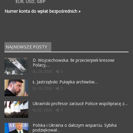
EUR
,
USD
,
GBP
Numer konta do wpłat bezpośrednich »
NAJNOWSZE POSTY
D. Wojciechowska: Ile przecierpieli kresowi
Polacy,…
lip 29, 2026
0
Ł. Jastrzębski: Pułapka archiwów…
lip 29, 2026
0
Ukraiński profesor zarzucił Polsce współpracę z…
lip 25, 2026
0
Polska i Ukraina o dalszym wsparciu. Sybiha
podziękował…