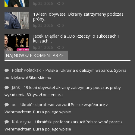
lip 25, 2026
0
19-letni obywatel Ukrainy zatrzymany podczas
próby…
lip 25, 2026
0
Jacek Międlar dla „Do Rzeczy” o sukcesach i
kulisach…
lip 24, 2026
0
NAJNOWSZE KOMENTARZE
PolishPolackski
-
Polska i Ukraina o dalszym wsparciu. Sybiha
podziękował Sikorskiemu
Jans
-
19-letni obywatel Ukrainy zatrzymany podczas próby
wyłudzenia 80 tys. zł od seniora
ad
-
Ukraiński profesor zarzucił Polsce współpracę z
Wehrmachtem. Burza po jego wpisie
Katarzyna
-
Ukraiński profesor zarzucił Polsce współpracę z
Wehrmachtem. Burza po jego wpisie