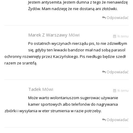
Jestem antysemita. Jestem dumna z tego że nienawidzę
Żydów. Mam nadzieję że nie dostaną ani złotówki.
Odpowiadać
Marek Z Warszawy
Mówi
% temu
Po ostatnich wyczynach nierządu pis, to nie zdziwiłbym
się, gdyby ten lewacki bandzior miał nad sobą parasol
ochronny rozwinięty przez Kaczyńskiego. Pis niedługo będzie szedł
razem ze srantifą.
Odpowiadać
Tadek
Mówi
% temu
Może warto wolontariuszom sugerowac używanie
kamer sportowych albo telefonów do nagrywania
zbiórki i wysyłania w eter strumienia w razie potrzeby.
Odpowiadać