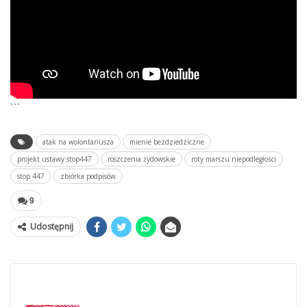
```
atak na wolontariusza
mienie bezdziedziczne
projekt ustawy stop447
roszczenia żydowskie
roty marszu niepodległości
stop 447
zbiórka podpisów
9
Udostępnij