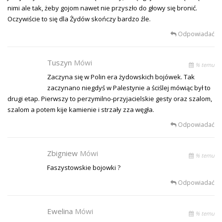
nimi ale tak, żeby gojom nawet nie przyszło do głowy się bronić.
Oczywiście to się dla Żydów skończy bardzo źle.
Odpowiadać
Tuszyn
Mówi
% temu
Zaczyna się w Polin era żydowskich bojówek. Tak
zaczynano niegdyś w Palestynie a ściślej mówiąc był to
drugi etap. Pierwszy to perzymilno-przyjacielskie gesty oraz szalom,
szalom a potem kije kamienie i strzały zza węgła.
Odpowiadać
Zbigniew
Mówi
% temu
Faszystowskie bojowki ?
Odpowiadać
Ewelina
Mówi
% temu