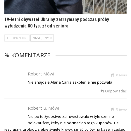
19-letni obywatel Ukrainy zatrzymany podczas próby
wyłudzenia 80 tys. zł od seniora
POPRZEDNI
NASTĘPNY
% KOMENTARZE
Robert
Mówi
% temu
Nie znajdzie,Alana Carra szkolenie nie pozwala
Odpowiadać
Robert B.
Mówi
% temu
Nie po to żydostwo zainwestowało w tyle szmir o
holokauście, żeby nie odcinać do tego kuponów. Cel
jest jasny: zrobić z siebie święte krowy, rżnąć gojów na kasę i rządzić