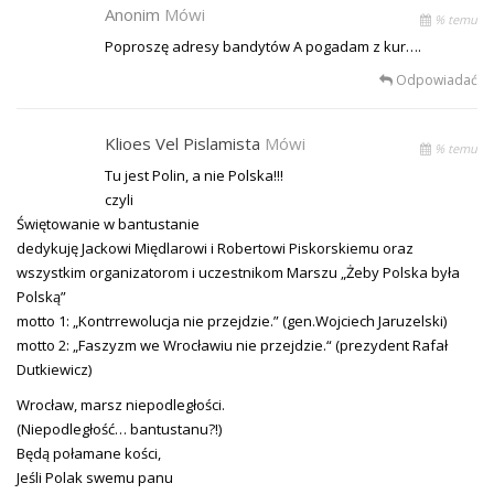
Anonim
Mówi
% temu
Poproszę adresy bandytów A pogadam z kur….
Odpowiadać
Klioes Vel Pislamista
Mówi
% temu
Tu jest Polin, a nie Polska!!!
czyli
Świętowanie w bantustanie
dedykuję Jackowi Międlarowi i Robertowi Piskorskiemu oraz
wszystkim organizatorom i uczestnikom Marszu „Żeby Polska była
Polską”
motto 1: „Kontrrewolucja nie przejdzie.” (gen.Wojciech Jaruzelski)
motto 2: „Faszyzm we Wrocławiu nie przejdzie.“ (prezydent Rafał
Dutkiewicz)
Wrocław, marsz niepodległości.
(Niepodległość… bantustanu?!)
Będą połamane kości,
Jeśli Polak swemu panu