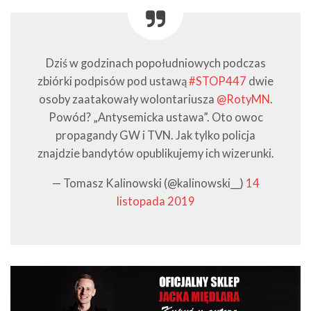
Dziś w godzinach popołudniowych podczas
zbiórki podpisów pod ustawą
#STOP447
dwie
osoby zaatakowały wolontariusza
@RotyMN
.
Powód? „Antysemicka ustawa”. Oto owoc
propagandy GW i TVN. Jak tylko policja
znajdzie bandytów opublikujemy ich wizerunki.
— Tomasz Kalinowski (@kalinowski__)
14
listopada 2019