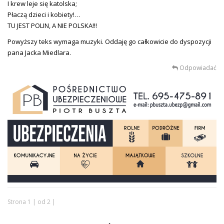
I krew leje się katolska;
Płaczą dzieci i kobiety!…
TU JEST POLIN, A NIE POLSKA!!!
Powyższy teks wymaga muzyki. Oddaję go całkowicie do dyspozycji
pana Jacka Miedlara.
Odpowiadać
Strona 1 | od 2 |