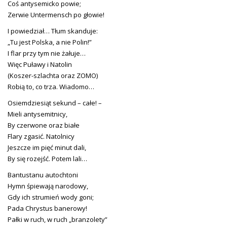
Coś antysemicko powie;
Zerwie Untermensch po głowie!
I powiedział… Tłum skanduje:
„Tu jest Polska, a nie Polin!”
I flar przy tym nie żałuje…
Więc Puławy i Natolin
(Koszer-szlachta oraz ZOMO)
Robią to, co trza. Wiadomo…
Osiemdziesiąt sekund – całe! –
Mieli antysemitnicy,
By czerwone oraz białe
Flary zgasić. Natolnicy
Jeszcze im pięć minut dali,
By się rozejść. Potem lali…
Bantustanu autochtoni
Hymn śpiewają narodowy,
Gdy ich strumień wody goni;
Pada Chrystus banerowy!
Pałki w ruch, w ruch „branzolety”