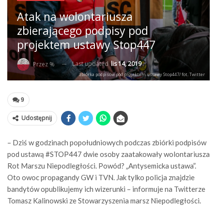
Atak na wolontariusza
zbierającego podpisy pod
projektem ustawy Stop447
Last updated
lis 14, 2019
Przez %
zbiórka podpisów pod projektem ustawy Stop447/ fot. Twitter
9
Udostępnij
– Dziś w godzinach popołudniowych podczas zbiórki podpisów
pod ustawą #STOP447 dwie osoby zaatakowały wolontariusza
Rot Marszu Niepodległości. Powód? „Antysemicka ustawa”.
Oto owoc propagandy GW i TVN. Jak tylko policja znajdzie
bandytów opublikujemy ich wizerunki – informuje na Twitterze
Tomasz Kalinowski ze Stowarzyszenia marsz Niepodległości.