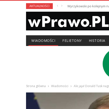
AKTUALNOŚCI
Wyrzykowski po kolejnym nag
WIADOMOŚCI
FELIETONY
HISTORIA
Strona główna
Wiadomości
Ale jaja! Donald Tusk na