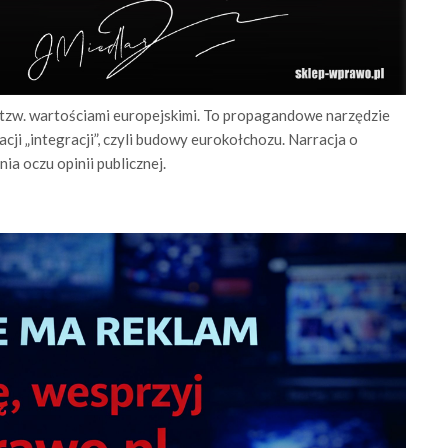
 z tzw. wartościami europejskimi. To propagandowe narzędzie
ji „integracji”, czyli budowy eurokołchozu. Narracja o
a oczu opinii publicznej.