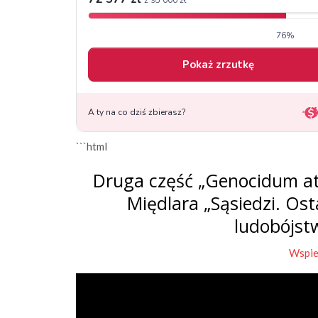
```html
Druga część „Genocidum at
Międlara „Sąsiedzi. Os
ludobójst
Wspie