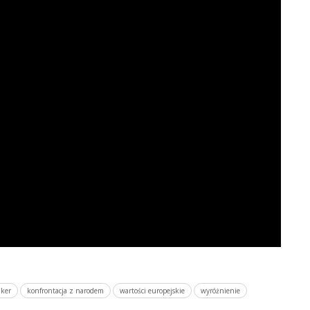
nker
konfrontacja z narodem
wartości europejskie
wyróżnienie