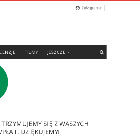
cję”
Zaloguj się
CENZJE
FILMY
JESZCZE
UTRZYMUJEMY SIĘ Z WASZYCH
PŁAT. DZIĘKUJEMY!