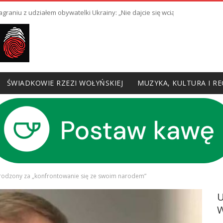
raniu z udziałem obywatelki Ukrainy: „Nie dajcie się wciągnąć w prowoka
ŚWIADKOWIE RZEZI WOŁYŃSKIEJ
MUZYKA, KULTURA I RE
grodzony za „konfrontowanie się ze swoim narodem”
W