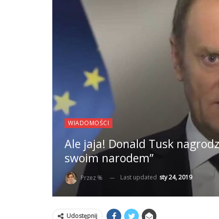
WIADOMOŚCI
Ale jaja! Donald Tusk nagrod
swoim narodem”
Last updated
sty 24, 2019
Przez %
Udostępnij