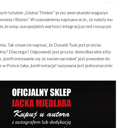
onych tytułem „Global Thinker” przez amerykański magazyn
nomia i Biznes”. W uzasadnieniu napisano m.in., że należy mu
m, broniąc europejskich wartości integracji przed rosnącym
nia. Tak otwarcie napisać, że Donald Tusk jest przeciw
nę? Dlaczego? Odpowiedź jest prosta: demoliberalne elity
że „konfrontowanie się ze swoim narodem” jest powodem do
 że w Polsce taka „konfrontacja” nazywana jest jednoznacznie: