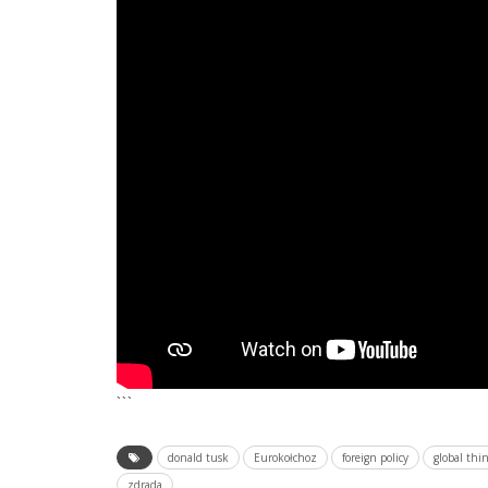
```
donald tusk
Eurokołchoz
foreign policy
global thi
zdrada