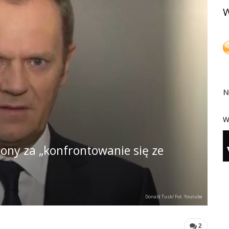
W
N
W
zony za „konfrontowanie się ze
Donald Tusk/ Fot. Youtube
2