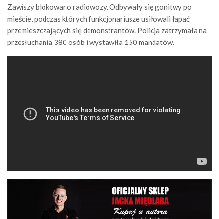
Zawiszy blokowano radiowozy. Odbywały się gonitwy po
mieście, podczas których funkcjonariusze usiłowali łapać
przemieszczających się demonstrantów. Policja zatrzymała na
przesłuchania 380 osób i wystawiła 150 mandatów.