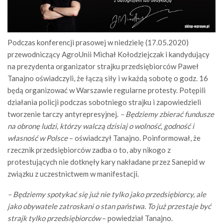
Podczas konferencji prasowej w niedzielę (17.05.2020)
przewodniczący AgroUnii Michał Kołodziejczak i kandydujący
na prezydenta organizator strajku przedsiębiorców Paweł
Tanajno oświadczyli, że łączą siły i w każdą sobotę o godz. 16
będą organizować w Warszawie regularne protesty. Potępili
działania policji podczas sobotniego strajku i zapowiedzieli
tworzenie tarczy antyrepresyjnej.
– Będziemy zbierać fundusze
na obronę ludzi, którzy walczą dzisiaj o wolność, godność i
własność w Polsce
– oświadczył Tanajno. Poinformował, że
rzecznik przedsiębiorców zadba o to, aby nikogo z
protestujących nie dotknęły kary nakładane przez Sanepid w
związku z uczestnictwem w manifestacji.
– Będziemy spotykać się już nie tylko jako przedsiębiorcy, ale
jako obywatele zatroskani o stan państwa. To już przestaje być
strajk tylko przedsiębiorców
– powiedział Tanajno.