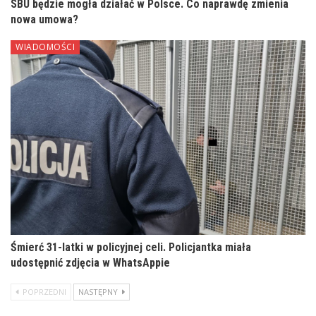
SBU będzie mogła działać w Polsce. Co naprawdę zmienia
nowa umowa?
WIADOMOŚCI
Śmierć 31-latki w policyjnej celi. Policjantka miała
udostępnić zdjęcia w WhatsAppie
POPRZEDNI
NASTĘPNY