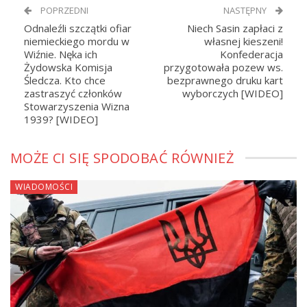
POPRZEDNI
NASTĘPNY
Odnaleźli szczątki ofiar
Niech Sasin zapłaci z
niemieckiego mordu w
własnej kieszeni!
Wiźnie. Nęka ich
Konfederacja
Żydowska Komisja
przygotowała pozew ws.
Śledcza. Kto chce
bezprawnego druku kart
zastraszyć członków
wyborczych [WIDEO]
Stowarzyszenia Wizna
1939? [WIDEO]
MOŻE CI SIĘ SPODOBAĆ RÓWNIEŻ
WIADOMOŚCI