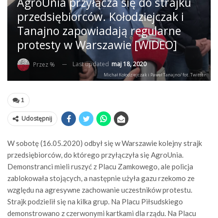
AgroUnia przyłącza się do strajku
przedsiębiorców. Kołodziejczak i
Tanajno zapowiadają regularne
protesty w Warszawie [WIDEO]
Last updated
maj 18, 2020
Przez %
Michał Kołodziejczak i Paweł Tanajno/ fot. Twitter
1
Udostępnij
W sobotę (16.05.2020) odbył się w Warszawie kolejny strajk
przedsiębiorców, do którego przyłączyła się AgroUnia.
Demonstranci mieli ruszyć z Placu Zamkowego, ale policja
zablokowała stojących, a następnie użyła gazu rzekomo ze
względu na agresywne zachowanie uczestników protestu.
Strajk podzielił się na kilka grup. Na Placu Piłsudskiego
demonstrowano z czerwonymi kartkami dla rządu. Na Placu