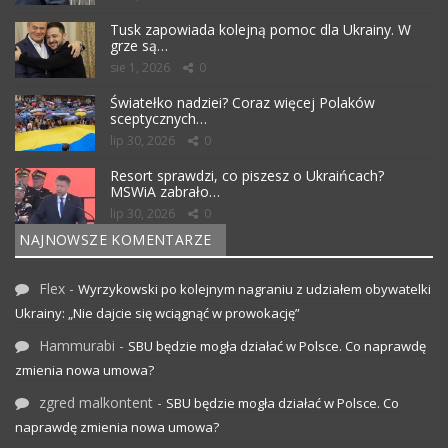
Tusk zapowiada kolejną pomoc dla Ukrainy. W
grze są…
sie 1, 2026
0
Światełko nadziei? Coraz więcej Polaków
sceptycznych…
lip 30, 2026
0
Resort sprawdzi, co piszesz o Ukraińcach?
MSWiA zabrało…
lip 30, 2026
0
NAJNOWSZE KOMENTARZE
Flex
-
Wyrzykowski po kolejnym nagraniu z udziałem obywatelki
Ukrainy: „Nie dajcie się wciągnąć w prowokację”
Hammurabi
-
SBU będzie mogła działać w Polsce. Co naprawdę
zmienia nowa umowa?
zgred malkontent
-
SBU będzie mogła działać w Polsce. Co
naprawdę zmienia nowa umowa?