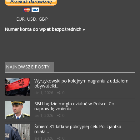
EUR
,
USD
,
GBP
Numer konta do wpłat bezpośrednich »
NAJNOWSZE POSTY
Wyrzykowski po kolejnym nagraniu z udziałem
obywatelki…
sie 1, 2026
0
SBU będzie mogła działać w Polsce. Co
naprawdę zmienia…
sie 1, 2026
0
Śmierć 31-latki w policyjnej celi. Policjantka
miała…
sie 1, 2026
0