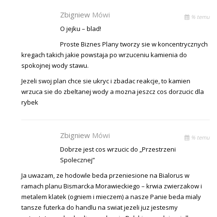
Zbigniew
Mówi
% temu
O jejku – blad!
Proste Biznes Plany tworzy sie w koncentrycznych
kregach takich jakie powstaja po wrzuceniu kamienia do
spokojnej wody stawu.
Jezeli swoj plan chce sie ukryc i zbadac reakcje, to kamien
wrzuca sie do zbeltanej wody a mozna jeszcz cos dorzucic dla
rybek
Zbigniew
Mówi
% temu
Dobrze jest cos wrzucic do „Przestrzeni
Spolecznej”
Ja uwazam, ze hodowle beda przeniesione na Bialorus w
ramach planu Bismarcka Morawieckiego – krwia zwierzakow i
metalem klatek (ogniem i mieczem) a nasze Panie beda mialy
tansze futerka do handlu na swiat jezeli juz jestesmy