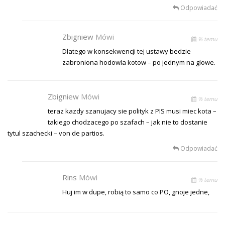
Odpowiadać
Zbigniew
Mówi
% temu
Dlatego w konsekwencji tej ustawy bedzie
zabroniona hodowla kotow – po jednym na glowe.
Zbigniew
Mówi
% temu
teraz kazdy szanujacy sie polityk z PIS musi miec kota –
takiego chodzacego po szafach – jak nie to dostanie
tytul szachecki – von de partios.
Odpowiadać
Rins
Mówi
% temu
Huj im w dupe, robią to samo co PO, gnoje jedne,