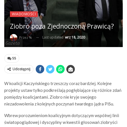
WIADOMOŚCI
Ziobro poza Zjednoczoną Prawicą?
Last updated
wrz 18, 2020
Przez %
55
Udostępnij
W koalicji Kaczyńskiego trzeszczy coraz bardziej. Kolejne
projekty ustaw tylko podkreślają pogłębiające się różnice zdań
pomiędzy koalicjantami. Ziobro nie kryje swojego
niezadowolenia z kolejnych poczynań twardego jądra PiSu.
Wbrew porozumieniom koalicyjnym dotyczącym wspólnej linii
światopoglądowej i dyscypliny w kwestii głosowań ziobryści