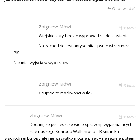
Odpowiadać
Zbigniew
Mówi
% temu
Wiejskie kury bedzie wyprowadzal do siusiania.
Na zachodzie jest antysemita i psuje wizerunek
PIS.
Nie mial wyjscia w wyborach.
Zbigniew
Mówi
% temu
Czujecie te mozliwosci w tle?
Zbigniew
Mówi
% temu
Dodam, ze jest jeszcze wiele spraw np wyjasniajacych
role naszego Konrada Wallenroda – Bismarcka
wschodniej Europy ale nie wszystko mozna pisac – na razie a potem