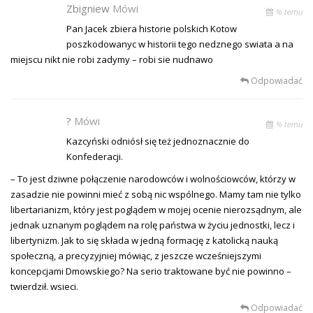
Zbigniew
Mówi
% temu
Pan Jacek zbiera historie polskich Kotow
poszkodowanyc w historii tego nedznego swiata a na
miejscu nikt nie robi zadymy – robi sie nudnawo
Odpowiadać
?
Mówi
% temu
Kazcyński odniósł się też jednoznacznie do
Konfederacji.
– To jest dziwne połączenie narodowców i wolnościowców, którzy w
zasadzie nie powinni mieć z sobą nic wspólnego. Mamy tam nie tylko
libertarianizm, który jest poglądem w mojej ocenie nierozsądnym, ale
jednak uznanym poglądem na rolę państwa w życiu jednostki, lecz i
libertynizm. Jak to się składa w jedną formację z katolicką nauką
społeczną, a precyzyjniej mówiąc, z jeszcze wcześniejszymi
koncepcjami Dmowskiego? Na serio traktowane być nie powinno –
twierdził. wsieci.
Odpowiadać