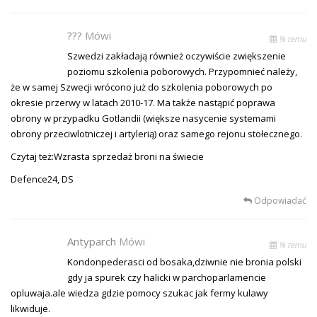
???
Mówi
% temu
Szwedzi zakładają również oczywiście zwiększenie
poziomu szkolenia poborowych. Przypomnieć należy,
że w samej Szwecji wrócono już do szkolenia poborowych po
okresie przerwy w latach 2010-17. Ma także nastąpić poprawa
obrony w przypadku Gotlandii (większe nasycenie systemami
obrony przeciwlotniczej i artylerią) oraz samego rejonu stołecznego.
Czytaj też:Wzrasta sprzedaż broni na świecie
Defence24, DS
Odpowiadać
Antyparch
Mówi
% temu
Kondonpederasci od bosaka,dziwnie nie bronia polski
gdy ja spurek czy halicki w parchoparlamencie
opluwaja.ale wiedza gdzie pomocy szukac jak fermy kulawy
likwiduje.