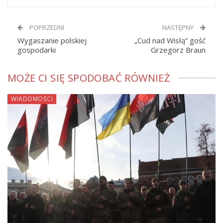
POPRZEDNI
NASTĘPNY
Wygaszanie polskiej
„Cud nad Wisłą” gość
gospodarki
Grzegorz Braun
MOŻE CI SIĘ SPODOBAĆ RÓWNIEŻ
WIADOMOŚCI