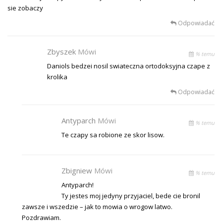
sie zobaczy
Odpowiadać
Zbyszek
Mówi
% temu
Daniols bedzei nosil swiateczna ortodoksyjna czape z
krolika
Odpowiadać
Antyparch
Mówi
% temu
Te czapy sa robione ze skor lisow.
Zbigniew
Mówi
% temu
Antyparch!
Ty jestes moj jedyny przyjaciel, bede cie bronil
zawsze i wszedzie – jak to mowia o wrogow latwo.
Pozdrawiam.