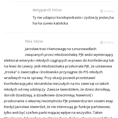
Antyparch
Mówi
% temu
Ty nie udajesz kondopedrasto i zydzie,ty jestes,ha
ha ha cuvwo katolicka
Flex
Mówi
% temu
Jarosław traci równowagę na sznurowadłach
związanych przez młodzieżówkę. PJK widzi wymierający
elektorat emerycki i młodych ciągnących w prawo do Konfederacji lub
na lewo do Lewicy. Jeśli młodzieżówka przekonała PJK, że ustawowa
„troska” o zwierzątka i środowisko przyciągnie do PIS młodych
wrażliwych na te sprawy. Przy okazji pozwoli przedstawić
Konfederację jako okrutników nieczułych na los zwierząt co takich
młodych od niej odstręczy. Zawsze twierdziłem, że dzieci dorośleją,
dorośli dziadzieją, a dziadkowie dziecinnieją. Naiwność i
przekonanie o własnej nieomylności PJK potwierdza ten ostatni etap.
Kiedyś Jarosław stwierdził, że nie interesują go funkcje państwowe,
tylko woli być szefem partii mającej wpływ na wszystko. Takim