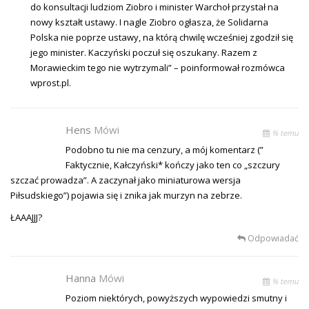
do konsultacji ludziom Ziobro i minister Warchoł przystał na
nowy kształt ustawy. I nagle Ziobro ogłasza, że Solidarna
Polska nie poprze ustawy, na którą chwilę wcześniej zgodził się
jego minister. Kaczyński poczuł się oszukany. Razem z
Morawieckim tego nie wytrzymali” – poinformował rozmówca
wprost.pl.
Hens
Mówi
% temu
Podobno tu nie ma cenzury, a mój komentarz (”
Faktycznie, Kałczyński* kończy jako ten co „szczury
szczać prowadza”. A zaczynał jako miniaturowa wersja
Piłsudskiego”) pojawia się i znika jak murzyn na zebrze.
ŁAAAJJJ?
Odpowiadać
Hanna
Mówi
% temu
Poziom niektórych, powyższych wypowiedzi smutny i