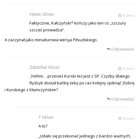
Hens
Mówi
% temu
Faktycznie, Kałczyński* kończy jako ten co „szczury
szczać prowadza”.
A zaczynał jako miniaturowa wersja Piłsudskiego.
Odpowiadać
Zdzichol
Mówi
% temu
..hmhm… przecież Kurski też jest z SP. Czyżby dlatego
Rydzyk dostał bańkę żeby po raz kolejny spiknąć Ziobrę
i Kurskiego z Kłamczyńskim?
Odpowiadać
?
Mówi
% temu
A to?
„Udało się przekonać jednego z bardzo ważnych,