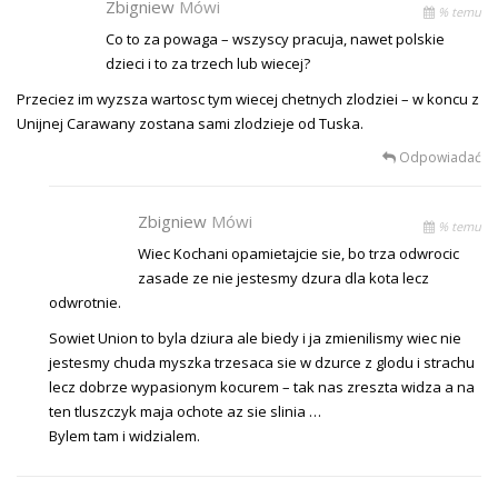
Zbigniew
Mówi
% temu
Co to za powaga – wszyscy pracuja, nawet polskie
dzieci i to za trzech lub wiecej?
Przeciez im wyzsza wartosc tym wiecej chetnych zlodziei – w koncu z
Unijnej Carawany zostana sami zlodzieje od Tuska.
Odpowiadać
Zbigniew
Mówi
% temu
Wiec Kochani opamietajcie sie, bo trza odwrocic
zasade ze nie jestesmy dzura dla kota lecz
odwrotnie.
Sowiet Union to byla dziura ale biedy i ja zmienilismy wiec nie
jestesmy chuda myszka trzesaca sie w dzurce z glodu i strachu
lecz dobrze wypasionym kocurem – tak nas zreszta widza a na
ten tluszczyk maja ochote az sie slinia …
Bylem tam i widzialem.