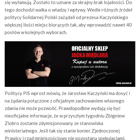
się wyłamują. Zostało to uznane za skrajny brak lojalności. Do
tego dochodzi walka o władzę i wpływy. Wedle różnych źródeł
politycy Solidarnej Polski zażądali od prezesa Kaczyńskiego
większej ilości miejsc biorących tak, aby wprowadzić nawet 40
posłów w kolejnych wyborach.
Politycy PiS wprost mówią, że Jarosław Kaczyński ma dosyć i
na żądania połączone z oficjalnym zachowaniem własnego
zdania nie może pozwolić. Prawdopodbne wydają się być
nieoficjalne informacje, że w przyszłym tygodniu Zbigniew
Ziobro zostanie zdymisjonowany ze stanowiska
ministerialnego. Jeśli tak się stanie koniec Zjednoczonej
Prawicy i rząd mniejszościowy nie pozostaną spekulacjami.