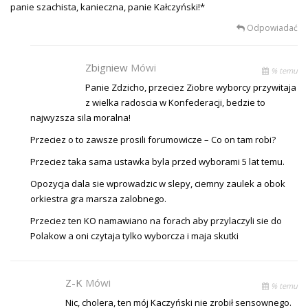
panie szachista, kanieczna, panie Kałczyński!*
Odpowiadać
Zbigniew
Mówi
% temu
Panie Zdzicho, przeciez Ziobre wyborcy przywitaja
z wielka radoscia w Konfederacji, bedzie to
najwyzsza sila moralna!
Przeciez o to zawsze prosili forumowicze – Co on tam robi?
Przeciez taka sama ustawka byla przed wyborami 5 lat temu.
Opozycja dala sie wprowadzic w slepy, ciemny zaulek a obok
orkiestra gra marsza zalobnego.
Przeciez ten KO namawiano na forach aby przylaczyli sie do
Polakow a oni czytaja tylko wyborcza i maja skutki
Z-K
Mówi
% temu
Nic, cholera, ten mój Kaczyński nie zrobił sensownego.