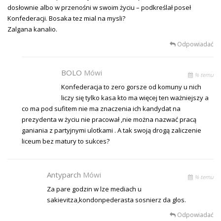
dosłownie albo w przenośni w swoim życiu – podkreślał poseł
Konfederacji. Bosaka tez mial na mysli?
Zalgana kanalio.
Odpowiadać
BOLO
Mówi
% temu
Konfederacja to zero gorsze od komuny u nich
liczy się tylko kasa kto ma więcej ten ważniejszy a
co ma pod sufitem nie ma znaczenia ich kandydat na
prezydenta w życiu nie pracował ,nie można nazwać pracą
ganiania z partyjnymi ulotkami . A tak swoją drogą zaliczenie
liceum bez matury to sukces?
Antyparch
Mówi
% temu
Za pare godzin w lze mediach u
sakievitza,kondonpederasta sosnierz da glos.
Odpowiadać