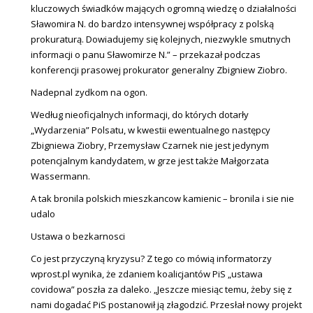
kluczowych świadków mających ogromną wiedzę o działalności
Sławomira N. do bardzo intensywnej współpracy z polską
prokuraturą. Dowiadujemy się kolejnych, niezwykle smutnych
informacji o panu Sławomirze N.” – przekazał podczas
konferencji prasowej prokurator generalny Zbigniew Ziobro.
Nadepnal zydkom na ogon.
Według nieoficjalnych informacji, do których dotarły
„Wydarzenia” Polsatu, w kwestii ewentualnego następcy
Zbigniewa Ziobry, Przemysław Czarnek nie jest jedynym
potencjalnym kandydatem, w grze jest także Małgorzata
Wassermann.
A tak bronila polskich mieszkancow kamienic – bronila i sie nie
udalo
Ustawa o bezkarnosci
Co jest przyczyną kryzysu? Z tego co mówią informatorzy
wprost.pl wynika, że zdaniem koalicjantów PiS „ustawa
covidowa” poszła za daleko. „Jeszcze miesiąc temu, żeby się z
nami dogadać PiS postanowił ją złagodzić. Przesłał nowy projekt