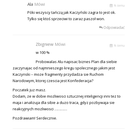
Ala
Mówi
% temu
Póki wszyscy tańczą jak Kaczyński zagra to jest ok.
Tylko się ktoś sprzeciwi to zaraz paszoł won.
Odpowiadać
Zbigniew
Mówi
% temu
w 100 %
Probowalas Alu napisac biznes Plan dla siebie
zaczynajac od najmnieszego kregu spolecznego jakim jest
Kaczynski – moze fragmenty przydadza sie Ruchom
Narodowym, ktorej czescia jest Konfederacja?
Poczatek juz masz.
Dodam, ze w dobie mozliwosci sztucznej inteligencji inni tez to
maja i analizuja dla sibie a duzo traca, gdyz pozbywaja sie
reakcyjnych mozliwosci …………
Pozdrawiam! Serdecznie.