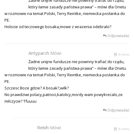
Żadne unijne fundusze nie powinny trafiać do rządu,
który łamie zasady państwa prawa” – mówi dla Onetu
w rozmowie na temat Polski, Terry Reintke, niemiecka posłanka do
PE.
Holocie od teczowego bosaka,mowe z wrazenia odebralo?
Odpowiadać
Antyparch
Mówi
% temu
Żadne unijne fundusze nie powinny trafiać do rządu,
który łamie zasady państwa prawa” – mówi dla Onetu
w rozmowie na temat Polski, Terry Reintke, niemiecka posłanka do
PE.
Szczesc Boze gdzie? A bosak?,wilk?
No prawdziwi polacy,patrioci,katolicy,mordy wam powykrecalo,ze
milczycie? Tfuuuu
Odpowiadać
Rebih
Mówi
% temu