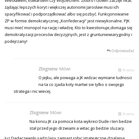
Wiesławem, Edwardem czy Wojciechem. Ziobro i Gowin zaczęli fikać
żądając lepszych koryt i większej autonomii Jarosław musi ich
spacyfikować i podporządkować albo się pozbyć. Funkcjonowanie
ZP w formie demokratycznej „Konfederacji” jest niewykonalne. PJK
musi mieć monopol na rację i władzę. Kto to kwestionuje,domaga się
demokratyzacji procesów decyzyjnych, jest z gruntuniewiarygodny i
podejrzany!
Odpowiadać
Zbigniew
Mówi
% temu
O jejku, ale powaga a JK widzac wymiane ludnosci
na ta co zjada koty martwi sie tylko o swojego
stratega i nic wiecej.
Zbigniew
Mówi
% temu
Na koncu JK za pomoca kota wykreci Dude i ten bedzie
stal przed jego drzwiami a witac go bedzie sluzacy.
Juz Dadaczewski sadzi lasy zamiast robic strategiczne dzialania