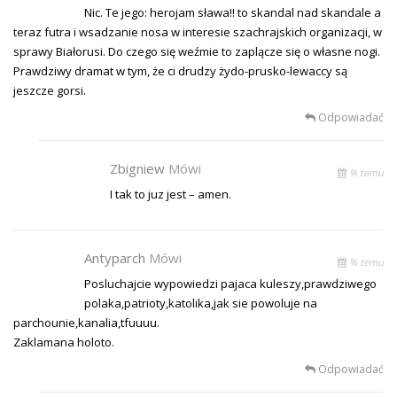
Nic. Te jego: herojam sława!! to skandal nad skandale a
teraz futra i wsadzanie nosa w interesie szachrajskich organizacji, w
sprawy Białorusi. Do czego się weźmie to zaplącze się o własne nogi.
Prawdziwy dramat w tym, że ci drudzy żydo-prusko-lewaccy są
jeszcze gorsi.
Odpowiadać
Zbigniew
Mówi
% temu
I tak to juz jest – amen.
Antyparch
Mówi
% temu
Posluchajcie wypowiedzi pajaca kuleszy,prawdziwego
polaka,patrioty,katolika,jak sie powoluje na
parchounie,kanalia,tfuuuu.
Zaklamana holoto.
Odpowiadać