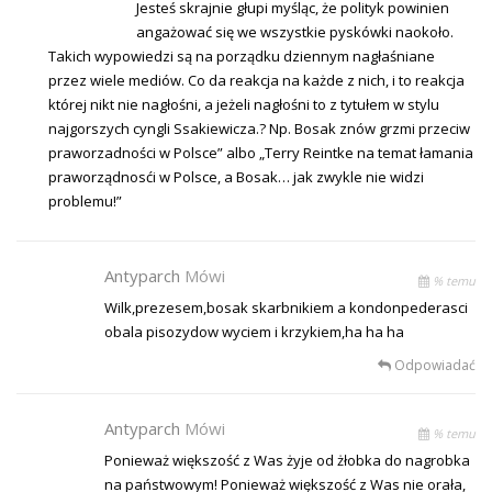
Jesteś skrajnie głupi myśląc, że polityk powinien
angażować się we wszystkie pyskówki naokoło.
Takich wypowiedzi są na porządku dziennym nagłaśniane
przez wiele mediów. Co da reakcja na każde z nich, i to reakcja
której nikt nie nagłośni, a jeżeli nagłośni to z tytułem w stylu
najgorszych cyngli Ssakiewicza.? Np. Bosak znów grzmi przeciw
praworzadności w Polsce” albo „Terry Reintke na temat łamania
praworządnosći w Polsce, a Bosak… jak zwykle nie widzi
problemu!”
Antyparch
Mówi
% temu
Wilk,prezesem,bosak skarbnikiem a kondonpederasci
obala pisozydow wyciem i krzykiem,ha ha ha
Odpowiadać
Antyparch
Mówi
% temu
Ponieważ większość z Was żyje od żłobka do nagrobka
na państwowym! Ponieważ większość z Was nie orała,