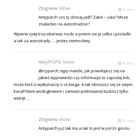
Zbigniew
Mówi
% temu
Antyparch cos ty dzisiaj jadl? Zabe – cala? Moze
znalazles na autostradzie?
Wpierw zywj trza oberwac nozki a potem sie je udka i posladki
a tak za autostrady….. jestes niemozliwy.
AntyPOPiS
Mówi
% temu
@rcyparch, tępy matole, jak powołujesz się na
jakieś wypowiedzi czy informacje to zapodaj link,
może ktoś ci wytłumaczy o co biega. A tak obnosisz się ze swym
kacaPiSkim wodogłowiem i zamiast politowania budzisz tylko
wstręt …
Zbigniew
Mówi
% temu
Antyparch juz tak ma a tak to jest w porzo gosciu