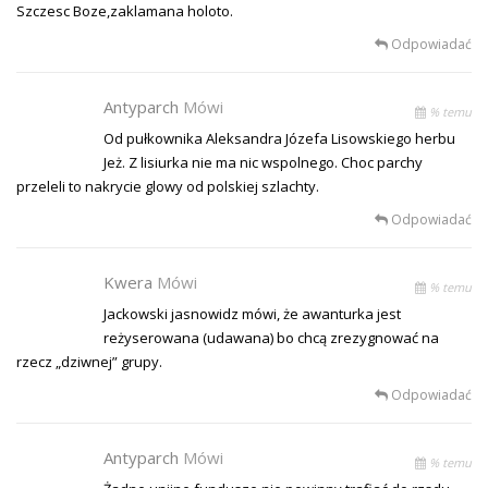
Szczesc Boze,zaklamana holoto.
Odpowiadać
Antyparch
Mówi
% temu
Od pułkownika Aleksandra Józefa Lisowskiego herbu
Jeż. Z lisiurka nie ma nic wspolnego. Choc parchy
przeleli to nakrycie glowy od polskiej szlachty.
Odpowiadać
Kwera
Mówi
% temu
Jackowski jasnowidz mówi, że awanturka jest
reżyserowana (udawana) bo chcą zrezygnować na
rzecz „dziwnej” grupy.
Odpowiadać
Antyparch
Mówi
% temu