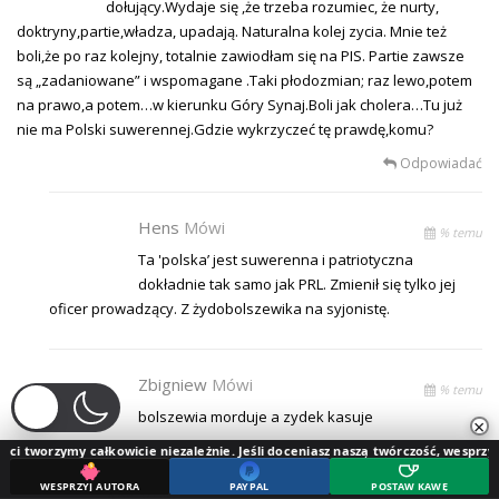
dołujący.Wydaje się ,że trzeba rozumiec, że nurty,
doktryny,partie,władza, upadają. Naturalna kolej zycia. Mnie też
boli,że po raz kolejny, totalnie zawiodłam się na PIS. Partie zawsze
są „zadaniowane” i wspomagane .Taki płodozmian; raz lewo,potem
na prawo,a potem…w kierunku Góry Synaj.Boli jak cholera…Tu już
nie ma Polski suwerennej.Gdzie wykrzyczeć tę prawdę,komu?
Odpowiadać
Hens
Mówi
% temu
Ta 'polska’ jest suwerenna i patriotyczna
dokładnie tak samo jak PRL. Zmienił się tylko jej
oficer prowadzący. Z żydobolszewika na syjonistę.
Zbigniew
Mówi
% temu
bolszewia morduje a zydek kasuje
×
my całkowicie niezależnie. Jeśli doceniasz naszą twórczość, wesprzyj jej rozwój.
PAYPAL
POSTAW KAWĘ
WESPRZYJ AUTORA
Abc
Mówi