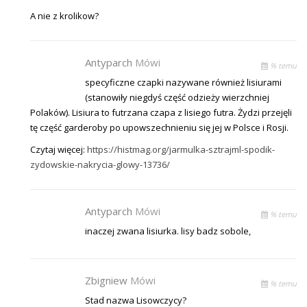
A nie z krolikow?
Antyparch
Mówi
% temu
specyficzne czapki nazywane również lisiurami
(stanowiły niegdyś część odzieży wierzchniej
Polaków). Lisiura to futrzana czapa z lisiego futra. Żydzi przejęli
tę część garderoby po upowszechnieniu się jej w Polsce i Rosji.
Czytaj więcej:
https://histmag.org/jarmulka-sztrajml-spodik-
zydowskie-nakrycia-glowy-13736/
Antyparch
Mówi
% temu
inaczej zwana lisiurka. lisy badz sobole,
Zbigniew
Mówi
% temu
Stad nazwa Lisowczycy?