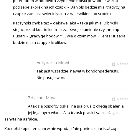
potentatem w hodowli a zzydzenie Polski powoduje wielka
potrzebe skorek na ich czapki – Daniols bedzie mial tradycyjna
czapke zamiast swiecic lysina z nalesnikiem po srodku.
Kaczynski chyba tez – ciekawe jaka – taka jak mial Olbryski
stojac przed kosciolkiem i liczac swoje sumienie czy inna np
Husarii – „tradycje hodowli” JK wie o czym mowil? Teraz Husaria
bedzie miala czapy z krolikow.
Antyparch
Mówi
% temu
Tak jest wszedzie, nawet w kondonpederastii.
Nie pasuje,won.
Zdzichol
Mówi
% temu
A tak się psisofcy ciskali na Białoruś, z chęcią obalenia
jej legalnych władz. A tu trzask prask i sami leżą jak
sznyta na asfalcie.
Kto dołki kopie ten sam w nie wpada, c’nie panie szmacista! ..ups,