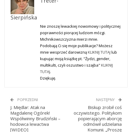
Treter-
Sierpińska
Nie znoszę lewackiej nowomowy i politycznej
poprawności piorącej ludziom mózgi.
Michnikowszczyzna mierzi mnie.
Podobają Ci się moje publikacje? Możesz
mnie wesprzeć darowizną
KLIKNIJ TUTAJ
lub
kupując moją książkę pt. "Żydzi, gender,
multikulti, czyli oszustwo i szajba"
KLIKNIJ
TUTAJ
.
Dziękuję.
POPRZEDNI
NASTĘPNY
J. Międlar: Atak na
Biskup zrobił coś
Magdalenę Ogórek!
oczywistego. Politykom
Współwinny Brudziński –
popierającym aborcję
hodowca lewactwa
odmówił udzielania
[WIDEO]
Komunii. „Proszę