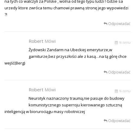
na tych co walczyli za Polske , wolna od tego typu ludzi ! Gdzie sa
urzedy ktore zwróca temu chamowi prawną stronę jego wypowiedzi
?!
Odpowiadać
Robert
Mówi
% temu
Żydowski Zandarm na Ubeckiej emeryturze,w
garniturze,bez przyszłości ale z kasą…na tą górę chce
wejść(Berg)
Odpowiadać
Robert
Mówi
% temu
Neurotyk naznaczony traumą,nie pasuje do budowy
komunistycznego superroju kierowanego sztuczną
inteligencją w biorurociągu masy robotniczej
Odpowiadać