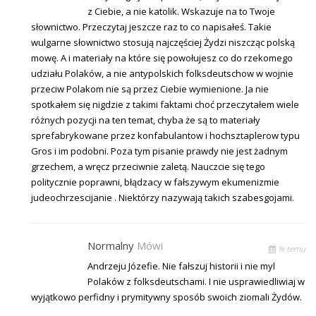
z Ciebie, a nie katolik. Wskazuje na to Twoje
słownictwo. Przeczytaj jeszcze raz to co napisałeś. Takie
wulgarne słownictwo stosują najczęściej Żydzi niszcząc polską
mowę. A i materiały na które się powołujesz co do rzekomego
udziału Polaków, a nie antypolskich folksdeutschow w wojnie
przeciw Polakom nie są przez Ciebie wymienione. Ja nie
spotkałem się nigdzie z takimi faktami choć przeczytałem wiele
różnych pozycji na ten temat, chyba że są to materiały
sprefabrykowane przez konfabulantow i hochsztaplerow typu
Gros i im podobni. Poza tym pisanie prawdy nie jest żadnym
grzechem, a wręcz przeciwnie zaletą. Nauczcie się tego
politycznie poprawni, błądzacy w fałszywym ekumenizmie
judeochrzescijanie . Niektórzy nazywają takich szabesgojami.
Normalny
Mówi
% temu
Andrzeju Józefie. Nie fałszuj historii i nie myl
Polaków z folksdeutschami. I nie usprawiedliwiaj w
wyjątkowo perfidny i prymitywny sposób swoich ziomali Żydów.