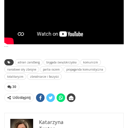
```
adrian zandberg
brygada świętokrzyska
komunizm
narodowe siły zbrojne
partia razem
propaganda komunistyczna
totalitaryzm
zbrodniarze i faszyści
30
Udostępnij
Katarzyna