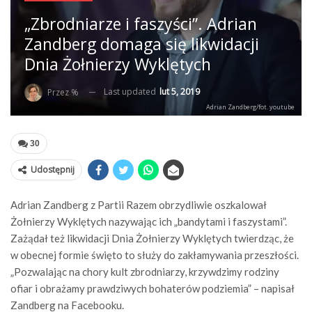
„Zbrodniarze i faszyści”. Adrian
Zandberg domaga się likwidacji
Dnia Żołnierzy Wyklętych
Last updated
lut 5, 2019
Przez %
Adrian Zandberg/fot. youtube
30
Udostępnij
Adrian Zandberg z Partii Razem obrzydliwie oszkalował
Żołnierzy Wyklętych nazywając ich „bandytami i faszystami”.
Zażądał też likwidacji Dnia Żołnierzy Wyklętych twierdząc, że
w obecnej formie święto to służy do zakłamywania przeszłości.
„Pozwalając na chory kult zbrodniarzy, krzywdzimy rodziny
ofiar i obrażamy prawdziwych bohaterów podziemia” – napisał
Zandberg na Facebooku.