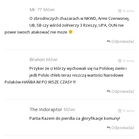
Mr. ??
Mówi
% temu
O zbrodniczych chazarach w NKWD, Armii Czerwonej,
UB, SB czy wśród żołnierzy 3 Rzeszy, UPA, OUN nie
powie swoich atakować nie może
Odpowiadać
Brunon
Mówi
% temu
Przyker że ci którzy wychowali się na Polskiej ziemi i
jedli Polski chleb teraz niszczą wartości Narodowe
Polaków-HAŃBA IM PO WSZE CZASY !!!
Odpowiadać
The Indoraptor
Mówi
% temu
Partia Razem do pierdla za gloryfikacje komuny!
Odpowiadać