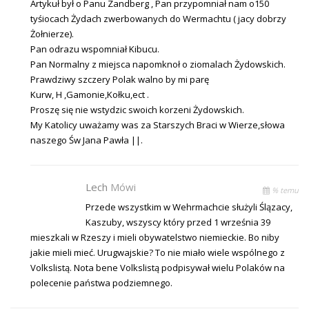
Artykuł był o Panu Zandberg , Pan przypomniał nam o150
tyśiocach Żydach zwerbowanych do Wermachtu ( jacy dobrzy
Żołnierze).
Pan odrazu wspomniał Kibucu.
Pan Normalny z miejsca napomknoł o ziomalach Żydowskich.
Prawdziwy szczery Polak walno by mi parę
Kurw, H ,Gamonie,Kołku,ect .
Proszę się nie wstydzic swoich korzeni Żydowskich.
My Katolicy uważamy was za Starszych Braci w Wierze,słowa
naszego Św Jana Pawła ||.
Lech
Mówi
% temu
Przede wszystkim w Wehrmachcie służyli Ślązacy,
Kaszuby, wszyscy który przed 1 września 39
mieszkali w Rzeszy i mieli obywatelstwo niemieckie. Bo niby
jakie mieli mieć. Urugwajskie? To nie miało wiele wspólnego z
Volkslistą. Nota bene Volkslistą podpisywał wielu Polaków na
polecenie państwa podziemnego.