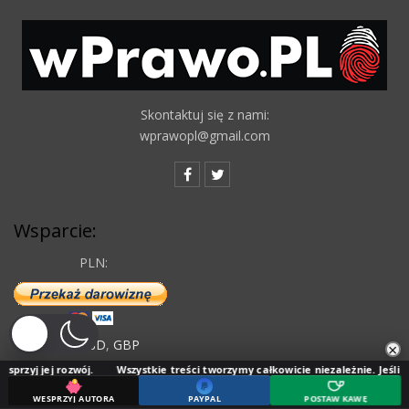
Skontaktuj się z nami:
wprawopl@gmail.com
Wsparcie:
PLN:
EUR
,
USD
,
GBP
×
ozwój.
Wszystkie treści tworzymy całkowicie niezależnie. Jeśli doceniasz nas
Numer konta do wpłat bezpośrednich »
WESPRZYJ AUTORA
PAYPAL
POSTAW KAWĘ