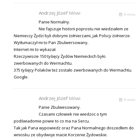
Andrzej Józef
Mówi
% temu
Panie Normalny.
Nie fajszuje historii poprostu nie wiedziałem ze
Niemieccy Żydzi byli dobrymi żołnierzami, jak Polscy żołnierze.
Wytłumaczył mi to Pan Zbulwersowany.
Internet mi to wykazał.
Rzeczywiscie 150 tyśięcy Żydów Niemieckich było
zwerbowanych do Wermachtu.
375 tyśięcy Polaków też zostało zwerbowanych do Wermachtu.
Google.
Andrzej Józef
Mówi
% temu
Panie Zbulwesowany.
Czasami człowiek nie wiedzoc o tym
podświadomie powie to co ma na Sercu.
Tak jak Pana wypowiedz oraz Pana Normalnego doszedłem do
wniosku ze obydwoje macie Korzenie Żydowskie.