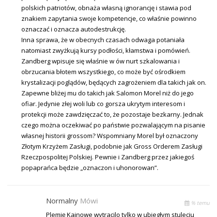
polskich patriotów, obnaża własną ignorancję i stawia pod
znakiem zapytania swoje kompetencje, co właśnie powinno
oznaczać i oznacza autodestrukcję.
Inna sprawa, że w obecnych czasach odwaga potaniała
natomiast zwyżkują kursy podłości, kłamstwa i pomówień.
Zandberg wpisuje się właśnie w ów nurt szkalowania i
obrzucania błotem wszystkiego, co może być ośrodkiem
krystalizacji poglądów, będących zagrożeniem dla takich jak on.
Zapewne bliżej mu do takich jak Salomon Morel niż do jego
ofiar. Jedynie złej woli lub co gorsza ukrytym interesom i
protekcji może zawdzięczać to, że pozostaje bezkarny. Jednak
czego można oczekiwać po państwie pozwalającym na pisanie
własnej historii grossom? Wspomniany Morel był oznaczony
Złotym Krzyżem Zasługi, podobnie jak Gross Orderem Zasługi
Rzeczpospolitej Polskiej. Pewnie i Zandberg przez jakiegoś
popaprańca będzie „oznaczon i uhonorowan”.
Normalny
Mówi
% temu
Plemię Kainowe wytracilo tylko w ubiegłym stuleciu