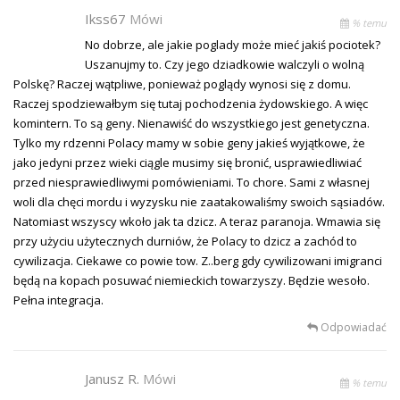
Ikss67
Mówi
% temu
No dobrze, ale jakie poglady może mieć jakiś pociotek?
Uszanujmy to. Czy jego dziadkowie walczyli o wolną
Polskę? Raczej wątpliwe, ponieważ poglądy wynosi się z domu.
Raczej spodziewałbym się tutaj pochodzenia żydowskiego. A więc
komintern. To są geny. Nienawiść do wszystkiego jest genetyczna.
Tylko my rdzenni Polacy mamy w sobie geny jakieś wyjątkowe, że
jako jedyni przez wieki ciągle musimy się bronić, usprawiedliwiać
przed niesprawiedliwymi pomówieniami. To chore. Sami z własnej
woli dla chęci mordu i wyzysku nie zaatakowaliśmy swoich sąsiadów.
Natomiast wszyscy wkoło jak ta dzicz. A teraz paranoja. Wmawia się
przy użyciu użytecznych durniów, że Polacy to dzicz a zachód to
cywilizacja. Ciekawe co powie tow. Z..berg gdy cywilizowani imigranci
będą na kopach posuwać niemieckich towarzyszy. Będzie wesoło.
Pełna integracja.
Odpowiadać
Janusz R.
Mówi
% temu