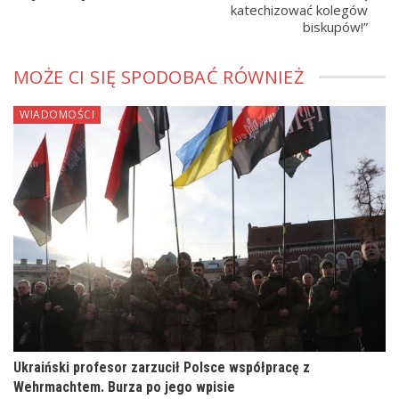
katechizować kolegów
biskupów!”
MOŻE CI SIĘ SPODOBAĆ RÓWNIEŻ
WIADOMOŚCI
Ukraiński profesor zarzucił Polsce współpracę z
Wehrmachtem. Burza po jego wpisie