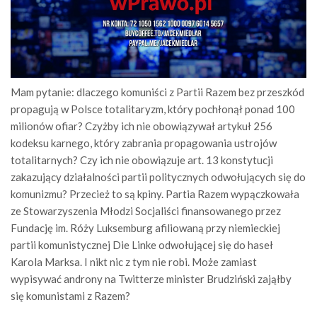
Mam pytanie: dlaczego komuniści z Partii Razem bez przeszkód
propagują w Polsce totalitaryzm, który pochłonął ponad 100
milionów ofiar? Czyżby ich nie obowiązywał artykuł 256
kodeksu karnego, który zabrania propagowania ustrojów
totalitarnych? Czy ich nie obowiązuje art. 13 konstytucji
zakazujący działalności partii politycznych odwołujących się do
komunizmu? Przecież to są kpiny. Partia Razem wypączkowała
ze Stowarzyszenia Młodzi Socjaliści finansowanego przez
Fundację im. Róży Luksemburg afiliowaną przy niemieckiej
partii komunistycznej Die Linke odwołującej się do haseł
Karola Marksa. I nikt nic z tym nie robi. Może zamiast
wypisywać androny na Twitterze minister Brudziński zająłby
się komunistami z Razem?