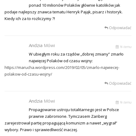
ponad 10 milionów Polaków głównie katolików jak
podaje najlepszy znawca tematu Henryk Pająk, pisarz i historyk.
Kiedy ich za to rozliczymy ?!
Odpowiadać
Andzia
Mówi
% temu
W ubiegłym roku za rządów „dobrej zmiany” zmarło
najwięcej Polaków od czasu wojny:
https://marucha.wordpress.com/2019/02/05/zmarlo-najwiecej-
polakow-od-czasu-wojny/
Odpowiadać
Andzia
Mówi
% temu
Propagowanie ustroju totalitarnego jest w Polsce
prawnie zabronione. Tymczasem Zanberg
zarejestrował partię propagującą komunizm a nawet „wygrał”
wybory. Prawo i sprawiedliwość inaczej.