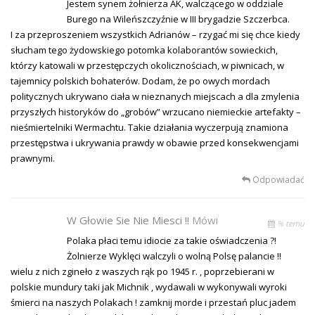
Jestem synem żołnierza AK, walczącego w oddziale
Burego na Wileńszczyźnie w III brygadzie Szczerbca.
I za przeproszeniem wszystkich Adrianów – rzygać mi się chce kiedy
słucham tego żydowskiego potomka kolaborantów sowieckich,
którzy katowali w przestępczych okolicznościach, w piwnicach, w
tajemnicy polskich bohaterów. Dodam, że po owych mordach
politycznych ukrywano ciała w nieznanych miejscach a dla zmylenia
przyszłych historyków do „grobów” wrzucano niemieckie artefakty –
nieśmiertelniki Wermachtu. Takie działania wyczerpują znamiona
przestępstwa i ukrywania prawdy w obawie przed konsekwencjami
prawnymi.
Odpowiadać
W Głowie Sie Nie Miesci !!
Mówi
% temu
Polaka płaci temu idiocie za takie oświadczenia ?!
Żolnierze Wyklęci walczyli o wolną Polsę palancie !!
wielu z nich zgineło z waszych rąk po 1945 r. , poprzebierani w
polskie mundury taki jak Michnik , wydawali w wykonywali wyroki
śmierci na naszych Polakach ! zamknij morde i przestań pluc jadem