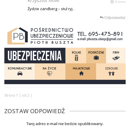
Krzysztof
Mówi
% temu
Żydzie zandberg – stul ryj .
Odpowiadać
Strona 1 | od 2 |
ZOSTAW ODPOWIEDŹ
Twoj adres e-mail nie bedzie opublikowany.