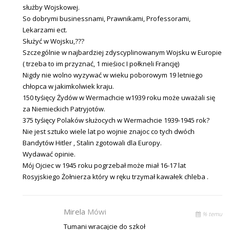
służby Wojskowej.
So dobrymi businessnami, Prawnikami, Professorami,
Lekarzami ect.
Służyć w Wojsku,???
Szczególnie w najbardziej zdyscyplinowanym Wojsku w Europie
( trzeba to im przyznać, 1 mieśioc I połkneli Francję)
Nigdy nie wolno wyzywać w wieku poborowym 19 letniego
chłopca w jakimkolwiek kraju.
150 tyśięcy Żydów w Wermachcie w1939 roku może uważali się
za Niemieckich Patryjotów.
375 tyśięcy Polaków służocych w Wermachcie 1939-1945 rok?
Nie jest sztuko wiele lat po wojnie znajoc co tych dwóch
Bandytów Hitler , Stalin zgotowali dla Europy.
Wydawać opinie.
Mój Ojciec w 1945 roku pogrzebał może miał 16-17 lat
Rosyjskiego Żołnierza który w ręku trzymał kawałek chleba .
Mirela
Mówi
% temu
Tumani wracajcie do szkoł