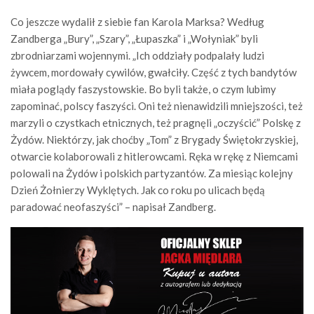
Co jeszcze wydalił z siebie fan Karola Marksa? Według
Zandberga „Bury”, „Szary”, „Łupaszka” i „Wołyniak” byli
zbrodniarzami wojennymi. „Ich oddziały podpalały ludzi
żywcem, mordowały cywilów, gwałciły. Część z tych bandytów
miała poglądy faszystowskie. Bo byli także, o czym lubimy
zapominać, polscy faszyści. Oni też nienawidzili mniejszości, też
marzyli o czystkach etnicznych, też pragnęli „oczyścić” Polskę z
Żydów. Niektórzy, jak choćby „Tom” z Brygady Świętokrzyskiej,
otwarcie kolaborowali z hitlerowcami. Ręka w rękę z Niemcami
polowali na Żydów i polskich partyzantów. Za miesiąc kolejny
Dzień Żołnierzy Wyklętych. Jak co roku po ulicach będą
paradować neofaszyści” – napisał Zandberg.