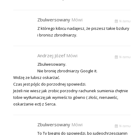
Zbulwersowany
Mówi
% temu
Z którego kibicu nadajesz, że piszesz takie bzdury
i bronisz zbrodniarzy.
Andrzej Józef
Mówi
% temu
Zbulwesowany.
Nie bronię zbrodniarzy Google it.
Widzę ze lubisz oskarżać.
Czas jest pójśc do porzodnej spowiedzi.
Jeżeli nie wiesz jak zrobic porzodny rachunek sumienia chętnie
tobie wytłumaczę jak wymieśc to gówno ( złośc, nienawiśc,
oskarżanie ect) z Serca.
Zbulwersowany
Mówi
% temu
To Ty biegnij do spowiedzi, bo judeochrzescijanin