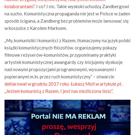
kolaborantami”
. I co? I nic. Takie wyskoki uchodzą Zandbergowi
na sucho. Komunistyczna propaganda nie jest w Polsce w żaden
sposób ścigana, a Zandberg bez problemów może lansować się
w koszulce z Karolem Marksem.
„My, komunistki i komuniści z Razem, tłumaczymy na język polski
książki komunistycznych filozofów, organizujemy pokazy
filmowe reżyserów-komunistów, przypominamy praktyki
artystek komunistycznej awangardy czy inicjujemy dyskusje
nad nowymi propozycjami programowymi, wysuwanymi i
popieranymi m.in. przez ruch komunistyczny” – otwarcie
deklarował w grudniu 2017 roku Łukasz Moll w artykule pt.
„Jestem komunistą z Razem. I jest nas niezliczona ilość”.