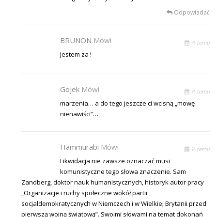
Odpowiadać
BRUNON
Mówi
% temu
Jestem za !
Gojek
Mówi
% temu
marzenia… a do tego jeszcze ci wcisną „mowę
nienawiści”…
Hammurabi
Mówi
% temu
Likwidacja nie zawsze oznaczać musi
komunistyczne tego słowa znaczenie. Sam
Zandberg, doktor nauk humanistycznych, historyk autor pracy
„Organizacje i ruchy społeczne wokół partii
socjaldemokratycznych w Niemczech i w Wielkiej Brytanii przed
pierwszą wojną światową”. Swoimi słowami na temat dokonań