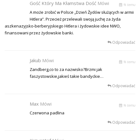
Gość Który Ma Kłamstwa Dość
Mówi
% temu
A może zrobić w Polsce „Dzień Żydów służących w armii
Hitlera”. Przecież przelewali swoją juchę za żyda
aszkenazyjsko-berberyjskiego Hitlera i żydowskie idee NWO,
finansowani przez żydowskie banki.
Odpowiadać
Jakub
Mówi
% temu
Zandberg,co to za nazwisko?Brzmi jak
faszystowskie,jakieś takie bandyckie…
Odpowiadać
Max
Mówi
% temu
Czerwona padlina
Odpowiadać