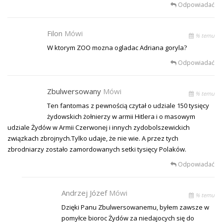
Odpowiadać
Filon
Mówi
% temu
W ktorym ZOO mozna ogladac Adriana goryla?
Odpowiadać
Zbulwersowany
Mówi
% temu
Ten fantomas z pewnością czytał o udziale 150 tysięcy
żydowskich żołnierzy w armii Hitlera i o masowym
udziale Żydów w Armii Czerwonej i innych zydobolszewickich
związkach zbrojnych.Tylko udaje, że nie wie. A przez tych
zbrodniarzy zostało zamordowanych setki tysięcy Polaków.
Odpowiadać
Andrzej Józef
Mówi
% temu
Dzięki Panu Zbulwersowanemu, byłem zawsze w
pomyłce bioroc Żydów za niedajocych się do