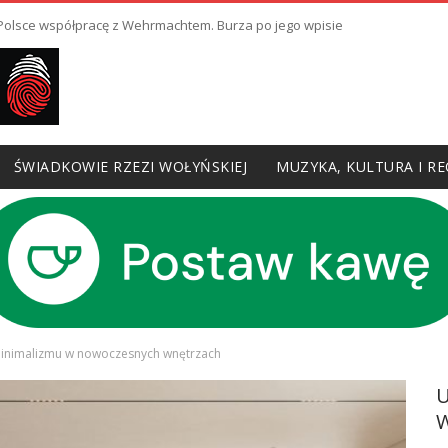
ł Polsce współpracę z Wehrmachtem. Burza po jego wpisie
ŚWIADKOWIE RZEZI WOŁYŃSKIEJ
MUZYKA, KULTURA I RE
minimalizmu w nowoczesnych wnętrzach
W