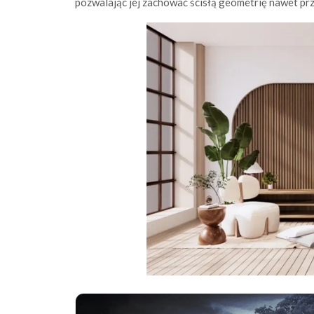
pozwalając jej zachować ścisłą geometrię nawet prz