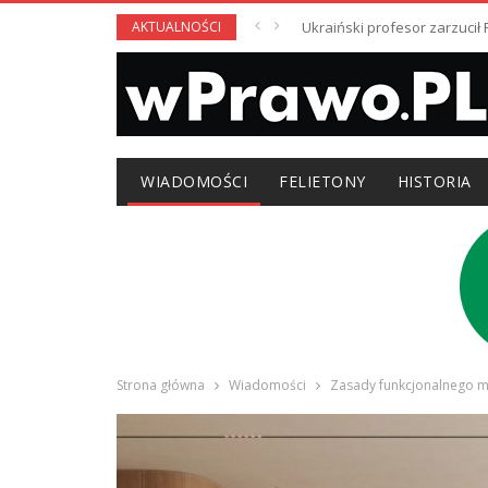
AKTUALNOŚCI
Ukraiński profesor zarzuci
WIADOMOŚCI
FELIETONY
HISTORIA
Strona główna
Wiadomości
Zasady funkcjonalnego 