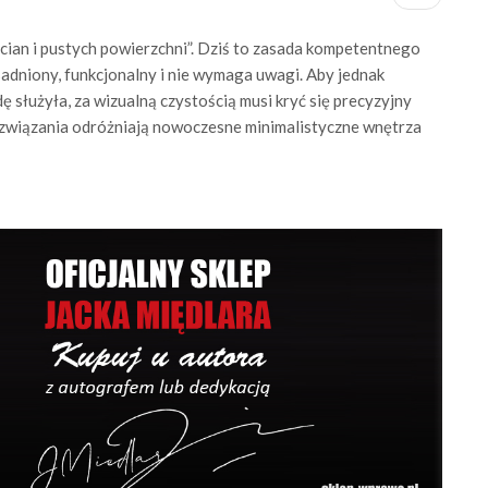
ścian i pustych powierzchni”. Dziś to zasada kompetentnego
sadniony, funkcjonalny i nie wymaga uwagi. Aby jednak
 służyła, za wizualną czystością musi kryć się precyzyjny
rozwiązania odróżniają nowoczesne minimalistyczne wnętrza