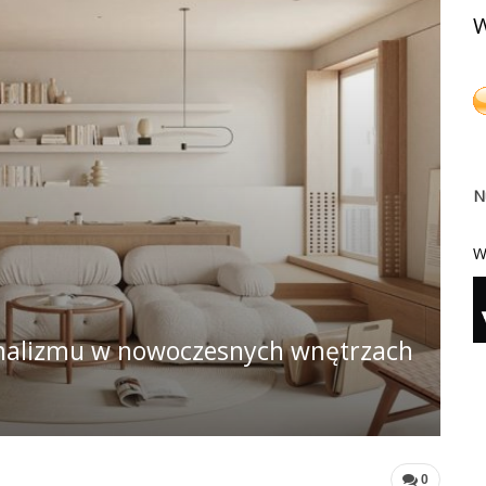
W
N
W
malizmu w nowoczesnych wnętrzach
0