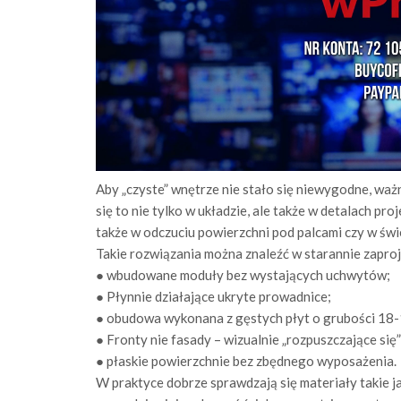
Aby „czyste” wnętrze nie stało się niewygodne, ważn
się to nie tylko w układzie, ale także w detalach pr
także w odczuciu powierzchni pod palcami czy w świ
Takie rozwiązania można znaleźć w starannie zapr
● wbudowane moduły bez wystających uchwytów;
● Płynnie działające ukryte prowadnice;
● obudowa wykonana z gęstych płyt o grubości 18
● Fronty nie fasady – wizualnie „rozpuszczające się”
● płaskie powierzchnie bez zbędnego wyposażenia.
W praktyce dobrze sprawdzają się materiały takie j