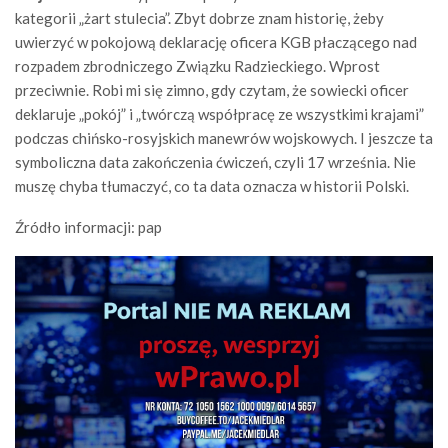
kategorii „żart stulecia”. Zbyt dobrze znam historię, żeby
uwierzyć w pokojową deklarację oficera KGB płaczącego nad
rozpadem zbrodniczego Związku Radzieckiego. Wprost
przeciwnie. Robi mi się zimno, gdy czytam, że sowiecki oficer
deklaruje „pokój” i „twórczą współpracę ze wszystkimi krajami”
podczas chińsko-rosyjskich manewrów wojskowych. I jeszcze ta
symboliczna data zakończenia ćwiczeń, czyli 17 września. Nie
muszę chyba tłumaczyć, co ta data oznacza w historii Polski.
Źródło informacji: pap