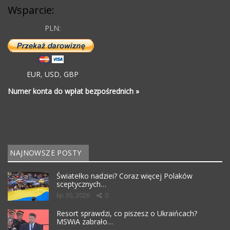
Wsparcie:
PLN:
EUR
,
USD
,
GBP
Numer konta do wpłat bezpośrednich »
NAJNOWSZE POSTY
Światełko nadziei? Coraz więcej Polaków
sceptycznych…
lip 30, 2026
0
Resort sprawdzi, co piszesz o Ukraińcach?
MSWiA zabrało…