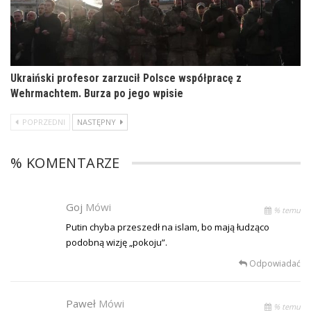
Ukraiński profesor zarzucił Polsce współpracę z
Wehrmachtem. Burza po jego wpisie
POPRZEDNI
NASTĘPNY
% KOMENTARZE
Goj
Mówi
% temu
Putin chyba przeszedł na islam, bo mają łudząco
podobną wizję „pokoju”.
Odpowiadać
Paweł
Mówi
% temu