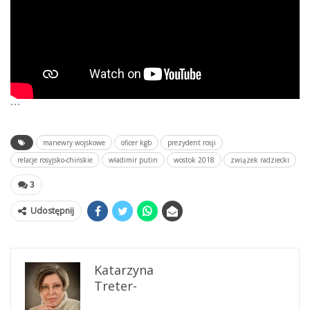
```
manewry wojskowe
oficer kgb
prezydent rosji
relacje rosyjsko-chińskie
władimir putin
wostok 2018
związek radziecki
3
Udostępnij
Katarzyna
Treter-