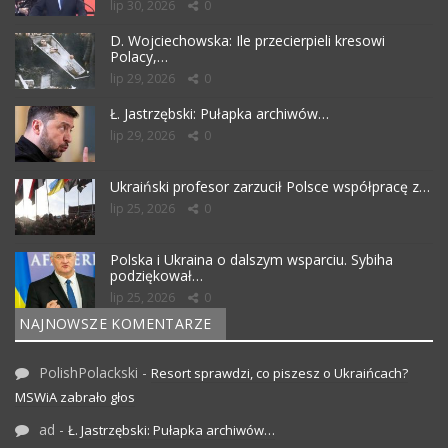
lip 30, 2026
0
D. Wojciechowska: Ile przecierpieli kresowi
Polacy,…
lip 29, 2026
0
Ł. Jastrzębski: Pułapka archiwów…
lip 29, 2026
0
Ukraiński profesor zarzucił Polsce współpracę z…
lip 25, 2026
0
Polska i Ukraina o dalszym wsparciu. Sybiha
podziękował…
lip 25, 2026
0
NAJNOWSZE KOMENTARZE
PolishPolackski
-
Resort sprawdzi, co piszesz o Ukraińcach?
MSWiA zabrało głos
ad
-
Ł. Jastrzębski: Pułapka archiwów…