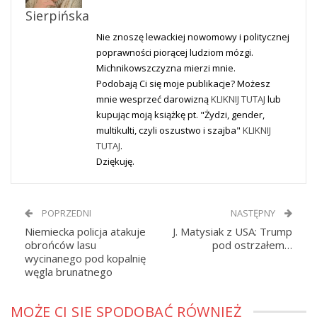
Sierpińska
Nie znoszę lewackiej nowomowy i politycznej
poprawności piorącej ludziom mózgi.
Michnikowszczyzna mierzi mnie.
Podobają Ci się moje publikacje? Możesz
mnie wesprzeć darowizną
KLIKNIJ TUTAJ
lub
kupując moją książkę pt. "Żydzi, gender,
multikulti, czyli oszustwo i szajba"
KLIKNIJ
TUTAJ
.
Dziękuję.
POPRZEDNI
NASTĘPNY
Niemiecka policja atakuje
J. Matysiak z USA: Trump
obrońców lasu
pod ostrzałem…
wycinanego pod kopalnię
węgla brunatnego
MOŻE CI SIĘ SPODOBAĆ RÓWNIEŻ