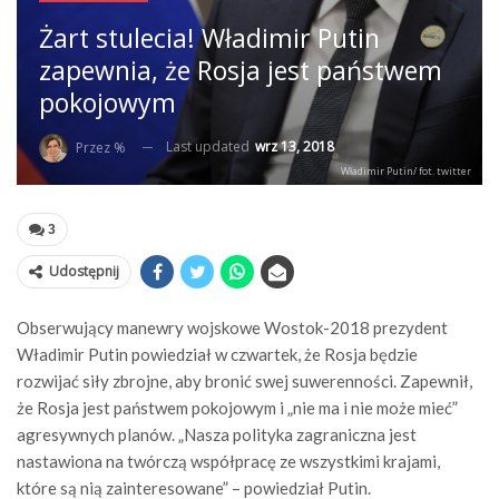
Żart stulecia! Władimir Putin
zapewnia, że Rosja jest państwem
pokojowym
Last updated
wrz 13, 2018
Przez %
Władimir Putin/ fot. twitter
3
Udostępnij
Obserwujący manewry wojskowe Wostok-2018 prezydent
Władimir Putin powiedział w czwartek, że Rosja będzie
rozwijać siły zbrojne, aby bronić swej suwerenności. Zapewnił,
że Rosja jest państwem pokojowym i „nie ma i nie może mieć”
agresywnych planów. „Nasza polityka zagraniczna jest
nastawiona na twórczą współpracę ze wszystkimi krajami,
które są nią zainteresowane” – powiedział Putin.