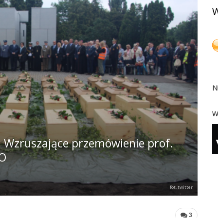
W
N
W
. Wzruszające przemówienie prof.
EO
fot. twitter
3