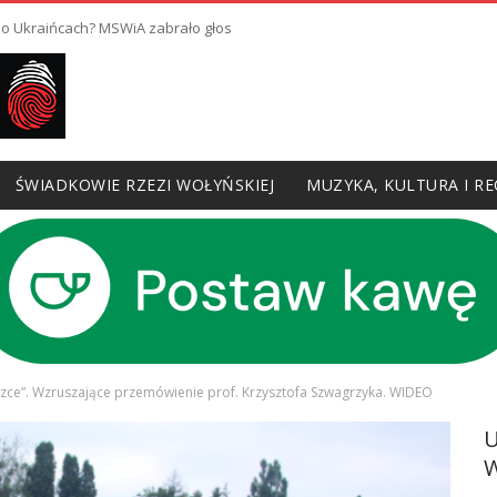
 o Ukraińcach? MSWiA zabrało głos
ŚWIADKOWIE RZEZI WOŁYŃSKIEJ
MUZYKA, KULTURA I RE
zce”. Wzruszające przemówienie prof. Krzysztofa Szwagrzyka. WIDEO
W