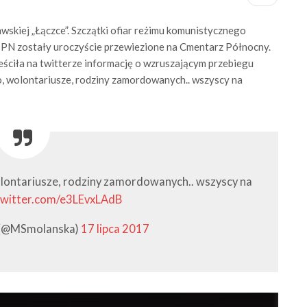
skiej „Łączce”. Szczątki ofiar reżimu komunistycznego
 IPN zostały uroczyście przewiezione na Cmentarz Północny.
eściła na twitterze informację o wzruszającym przebiegu
sko, wolontariusze, rodziny zamordowanych.. wszyscy na
 wolontariusze, rodziny zamordowanych.. wszyscy na
.twitter.com/e3LEvxLAdB
 (@MSmolanska)
17 lipca 2017