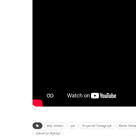
```
doły śmierci
ipn
Krzysztof Szwagrzyk
Marta Smol
Żołnierze Wyklęci