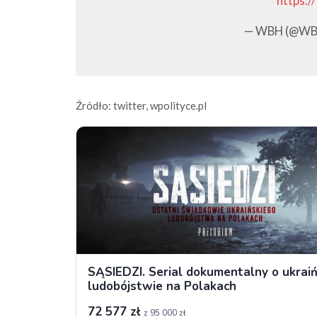
https:/
— WBH (@WB
Źródło: twitter, wpolityce.pl