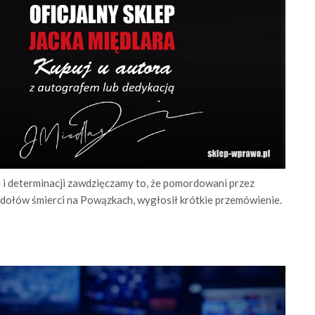
 i determinacji zawdzięczamy to, że pomordowani przez
dołów śmierci na Powązkach, wygłosił krótkie przemówienie.