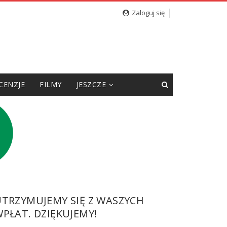
Zaloguj się
CENZJE
FILMY
JESZCZE
UTRZYMUJEMY SIĘ Z WASZYCH
PŁAT. DZIĘKUJEMY!