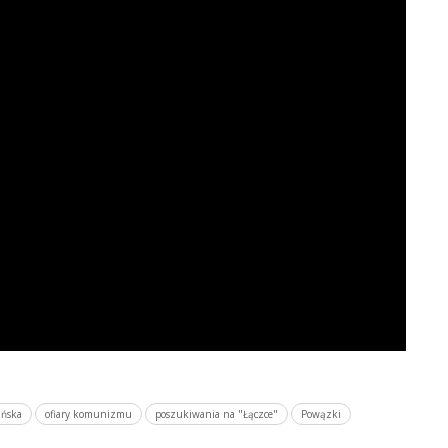
ańska
ofiary komunizmu
poszukiwania na "Łączce"
Powązki