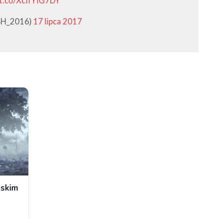
/t.co/XcIfYIG7DY
H_2016)
17 lipca 2017