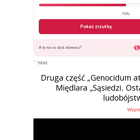
```html
Druga część „Genocidum at
Międlara „Sąsiedzi. Os
ludobójst
Wspie