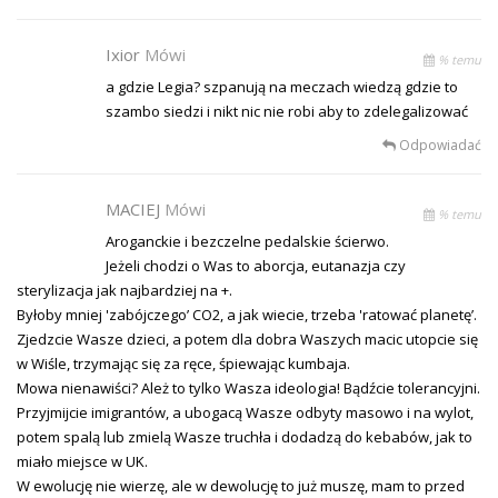
Ixior
Mówi
% temu
a gdzie Legia? szpanują na meczach wiedzą gdzie to
szambo siedzi i nikt nic nie robi aby to zdelegalizować
Odpowiadać
MACIEJ
Mówi
% temu
Aroganckie i bezczelne pedalskie ścierwo.
Jeżeli chodzi o Was to aborcja, eutanazja czy
sterylizacja jak najbardziej na +.
Byłoby mniej 'zabójczego’ CO2, a jak wiecie, trzeba 'ratować planetę’.
Zjedzcie Wasze dzieci, a potem dla dobra Waszych macic utopcie się
w Wiśle, trzymając się za ręce, śpiewając kumbaja.
Mowa nienawiści? Ależ to tylko Wasza ideologia! Bądźcie tolerancyjni.
Przyjmijcie imigrantów, a ubogacą Wasze odbyty masowo i na wylot,
potem spalą lub zmielą Wasze truchła i dodadzą do kebabów, jak to
miało miejsce w UK.
W ewolucję nie wierzę, ale w dewolucję to już muszę, mam to przed