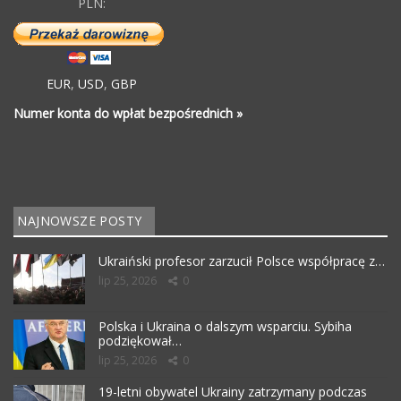
PLN:
EUR
,
USD
,
GBP
Numer konta do wpłat bezpośrednich »
NAJNOWSZE POSTY
Ukraiński profesor zarzucił Polsce współpracę z…
lip 25, 2026
0
Polska i Ukraina o dalszym wsparciu. Sybiha
podziękował…
lip 25, 2026
0
19-letni obywatel Ukrainy zatrzymany podczas