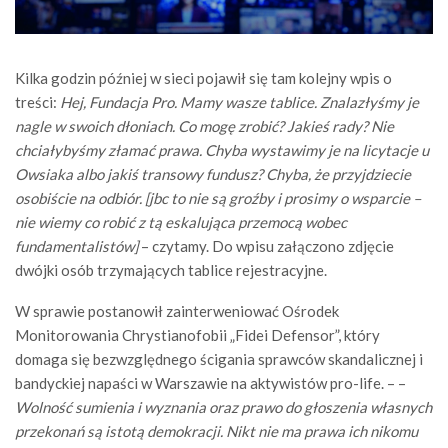
Kilka godzin później w sieci pojawił się tam kolejny wpis o
treści:
Hej, Fundacja Pro. Mamy wasze tablice. Znalazłyśmy je
nagle w swoich dłoniach. Co mogę zrobić? Jakieś rady? Nie
chciałybyśmy złamać prawa. Chyba wystawimy je na licytacje u
Owsiaka albo jakiś transowy fundusz? Chyba, że przyjdziecie
osobiście na odbiór. [jbc to nie są groźby i prosimy o wsparcie –
nie wiemy co robić z tą eskalująca przemocą wobec
fundamentalistów]
– czytamy. Do wpisu załączono zdjęcie
dwójki osób trzymających tablice rejestracyjne.
W sprawie postanowił zainterweniować Ośrodek
Monitorowania Chrystianofobii „Fidei Defensor”, który
domaga się bezwzględnego ścigania sprawców skandalicznej i
bandyckiej napaści w Warszawie na aktywistów pro-life. – –
Wolność sumienia i wyznania oraz prawo do głoszenia własnych
przekonań są istotą demokracji. Nikt nie ma prawa ich nikomu