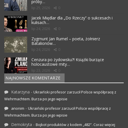
próby…
lip 25, 2026
0
Jacek Międlar dla „Do Rzeczy” o sukcesach i
kulisach…
lip 24, 2026
0
Zygmunt Jan Rumel – poeta, żołnierz
Batalionów…
lip 24, 2026
0
Cenzura po żydowsku?! Książki burzące
holocaustowe mity…
lip 23, 2026
0
NAJNOWSZE KOMENTARZE
Katarzyna
-
Ukraiński profesor zarzucił Polsce współpracę z
Wehrmachtem. Burza po jego wpisie
-
anonim
Ukraiński profesor zarzucił Polsce współpracę z
Wehrmachtem. Burza po jego wpisie
Demokryta
-
Bojkot produktów z kodem „482”. Coraz więcej