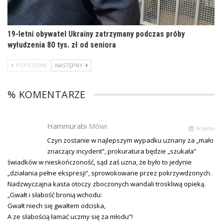
19-letni obywatel Ukrainy zatrzymany podczas próby
wyłudzenia 80 tys. zł od seniora
POPRZEDNI
NASTĘPNY
% KOMENTARZE
Hammurabi
Mówi
% temu
Czyn zostanie w najlepszym wypadku uznany za „mało
znaczący incydent”, prokuratura będzie „szukała”
świadków w nieskończoność, sąd zaś uzna, że było to jedynie
„działania pełne ekspresji”, sprowokowane przez pokrzywdzonych.
Nadzwyczajna kasta otoczy zboczonych wandali troskliwą opieką.
„Gwałt i słabość bronią wchodu:
Gwałt niech się gwałtem odciska,
A ze słabością łamać uczmy się za młodu”!