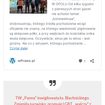
TW „Panna” inwigilowała ks. Blachnickiego.
Zmieniła nazwisko, promuje LGBT, „walczy” z