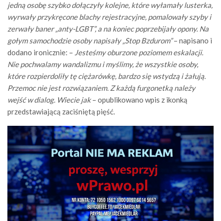
jedną osobę szybko dołączyły kolejne, które wyłamały lusterka,
wyrwały przykręcone blachy rejestracyjne, pomalowały szyby i
zerwały baner „anty-LGBT”, a na koniec poprzebijały opony. Na
gołym samochodzie osoby napisały „Stop Bzdurom”
– napisano i
dodano ironicznie: –
Jesteśmy oburzone poziomem eskalacji.
Nie pochwalamy wandalizmu i myślimy, że wszystkie osoby,
które rozpierdoliły tę ciężarówkę, bardzo się wstydzą i żałują.
Przemoc nie jest rozwiązaniem. Z każdą furgonetką należy
wejść w dialog. Wiecie jak
– opublikowano wpis z ikonką
przedstawiającą zaciśniętą pięść.