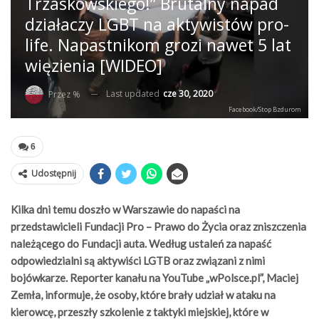
Trzaskowskiego!” Brutalny napad
działaczy LGBT na aktywistów pro-
life. Napastnikom grozi nawet 5 lat
więzienia [WIDEO]
Last updated
cze 30, 2020
Przez %
Facebook/Stop Bzdurom
6
Udostępnij
Kilka dni temu doszło w Warszawie do napaści na
przedstawicieli Fundacji Pro – Prawo do Życia oraz zniszczenia
należącego do Fundacji auta. Według ustaleń za napaść
odpowiedzialni są aktywiści LGTB oraz związani z nimi
bojówkarze. Reporter kanału na YouTube „wPolsce.pl”, Maciej
Zemła, informuje, że osoby, które brały udział w ataku na
kierowcę, przeszły szkolenie z taktyki miejskiej, które w