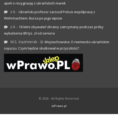
apeli o rezygnację z ukraińskich marek
z-k
-
Ukraiński profesor zarzucił Polsce współpracę z
Wehrmachtem. Burza po jego wpisie
z-k
-
19-letni obywatel Ukrainy zatrzymany podczas próby
wyłudzenia 80 tys. zł od seniora
M.S. Kazimierak
-
D. Wojciechowska: O niemiecko-ukraińskim
sojuszu. Czym będzie skutkował w przyszłości?
© 2026 - All Rights Reserved.
wPrawo.pl