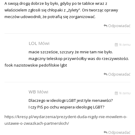
A swoją drogą dobrze by było, gdyby po te tablice wraz z
właścicielem zgłosili się chłopaki z „żylety”. Oni tworząc oprawy
meczów udowodnili, że potrafią się zorganizować.
Odpowiadać
LOL
Mówi
% temu
macie szczeście, szczury że mnie tam nie było.
magiczny teleskop przywróciłby was do rzeczywistości.
fook nazistowskie pedofilskie lgbt
Odpowiadać
WB
Mówi
% temu
Dlaczego w ideologii LGBT jest tyle nienawiści?
I czy PiS po cichu wspiera ideologię LGBT?
https://kresy.pl/wydarzenia/prezydent-duda-nigdy-nie-mowilem-o-
ustawie-o-zwiazkach-partnerskich/
Odpowiadać