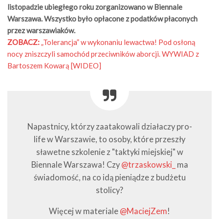
listopadzie ubiegłego roku zorganizowano w Biennale
Warszawa. Wszystko było opłacone z podatków płaconych
przez warszawiaków.
ZOBACZ:
„Tolerancja” w wykonaniu lewactwa! Pod osłoną
nocy zniszczyli samochód przeciwników aborcji. WYWIAD z
Bartoszem Kowarą [WIDEO]
Napastnicy, którzy zaatakowali działaczy pro-
life w Warszawie, to osoby, które przeszły
sławetne szkolenie z "taktyki miejskiej" w
Biennale Warszawa! Czy
@trzaskowski_
ma
świadomość, na co idą pieniądze z budżetu
stolicy?
Więcej w materiale
@MaciejZem
!