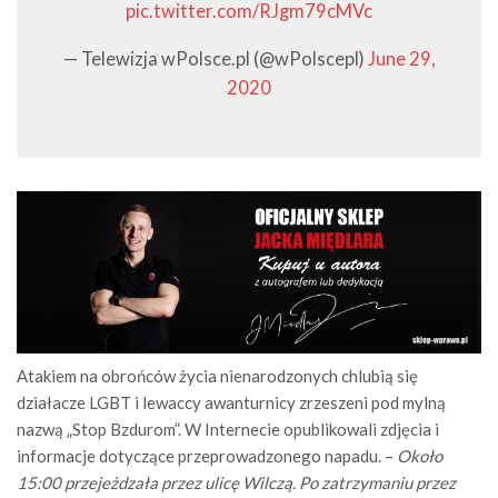
pic.twitter.com/RJgm79cMVc
— Telewizja wPolsce.pl (@wPolscepl)
June 29,
2020
Atakiem na obrońców życia nienarodzonych chlubią się
działacze LGBT i lewaccy awanturnicy zrzeszeni pod mylną
nazwą „Stop Bzdurom”. W Internecie opublikowali zdjęcia i
informacje dotyczące przeprowadzonego napadu. –
Około
15:00 przejeżdzała przez ulicę Wilczą. Po zatrzymaniu przez