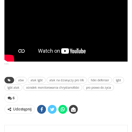
```
abw
atak lgbt
atak na działączy pro life
fidei defensor
lgbt
lgbt atak
ośrodek monitorowania chrystianofobii
pro prawo do życia
6
Udostępnij