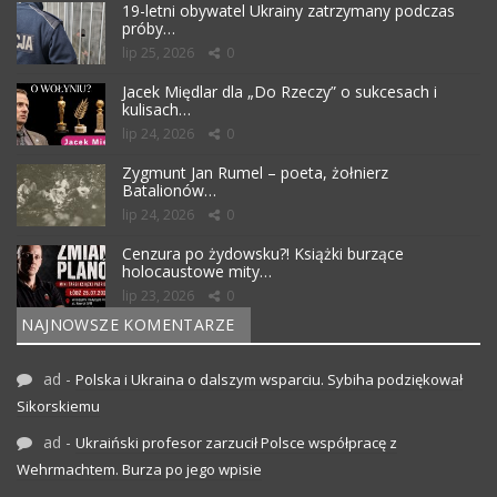
19-letni obywatel Ukrainy zatrzymany podczas
próby…
lip 25, 2026
0
Jacek Międlar dla „Do Rzeczy” o sukcesach i
kulisach…
lip 24, 2026
0
Zygmunt Jan Rumel – poeta, żołnierz
Batalionów…
lip 24, 2026
0
Cenzura po żydowsku?! Książki burzące
holocaustowe mity…
lip 23, 2026
0
NAJNOWSZE KOMENTARZE
ad
-
Polska i Ukraina o dalszym wsparciu. Sybiha podziękował
Sikorskiemu
ad
-
Ukraiński profesor zarzucił Polsce współpracę z
Wehrmachtem. Burza po jego wpisie