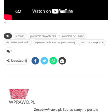
```
łapówki
platforma obywatelska
sławomir neumann
stanisław gawłowski
ujawnienie tajemnicy państwowej
zarzuty korupcyjne
0
Udostępnij
WPRAWO.PL
Zespół wPrawo.pl. Zapraszamy na portale