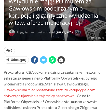
Wstydu nie mają! PO murem za
Gawłowskim podejrzanym o
korupcję i gigantyczne wyłudzenia
w tzw. aferze melioracyjnej
Last updated
gru 21, 2017
Przez %
fot. youtube
0
Udostępnij
Prokuratura i CBA dokonała dziś przeszukania w mieszkaniu
sekretarza generalnego Platformy Obywatelskiej, byłego
wiceministra środowiska, Stanisława Gawłowskiego.
Gawłowski ma mieć postawione zarzuty korupcyjne oraz
dotyczące ujawnienia tajemnicy państwowej.
Co na to
Platforma Obywatelska? Oczywiście stoi murem za swoim
politykiem i oskarża Prokuratora Generalnego Zbigniewa