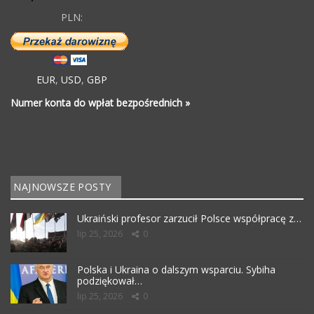
PLN:
EUR
,
USD
,
GBP
Numer konta do wpłat bezpośrednich »
NAJNOWSZE POSTY
Ukraiński profesor zarzucił Polsce współpracę z…
lip 25, 2026
0
Polska i Ukraina o dalszym wsparciu. Sybiha
podziękował…
lip 25, 2026
0