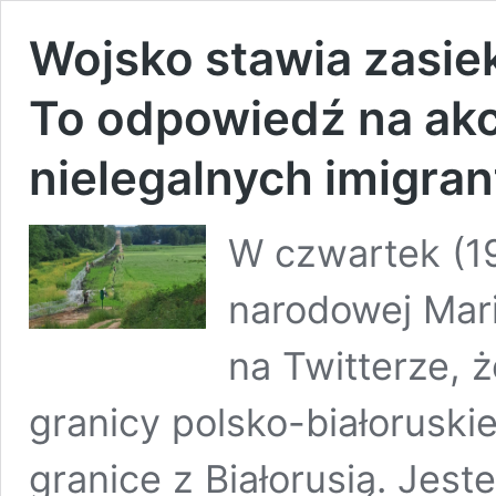
Wojsko stawia zasieki
To odpowiedź na akc
nielegalnych imigran
W czwartek (19
narodowej Mar
na Twitterze, 
granicy polsko-białoruskie
granice z Białorusią. Jes