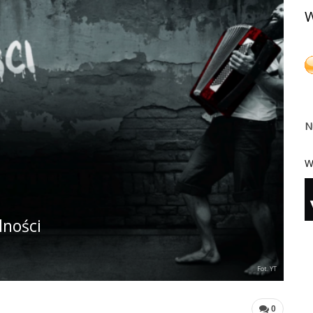
W
N
W
lności
Fot. YT
0