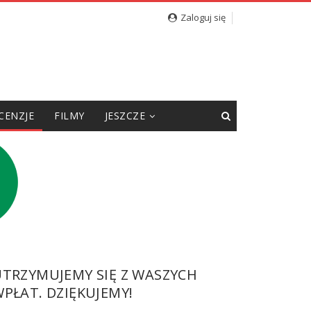
cję”
Zaloguj się
CENZJE
FILMY
JESZCZE
UTRZYMUJEMY SIĘ Z WASZYCH
PŁAT. DZIĘKUJEMY!