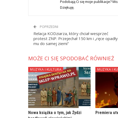
Podobają Ci się moje publikacje? 
Dziękuję.
POPRZEDNI
Relacja KODziarza, który chciał wesprzeć
protest ZNP. Przejechał 150 km i „ręce opadły
mu do samej ziemi”
MOŻE CI SIĘ SPODOBAĆ RÓWNIEŻ
MUZYKA I KULTURA
MUZYKA I K
Nowa książka o tym, jak Żydzi
Premiera ut