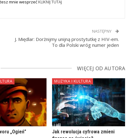
Możesz mnie wesprzeć
KLIKNIJ TUTAJ
NASTĘPNY
J. Międlar: Dorżnijmy unijną prostytutkę z HIV-em.
To dla Polski wróg numer jeden
WIĘCEJ OD AUTORA
ULTURA
MUZYKA I KULTURA
woru „Ogień”
Jak rewolucja cyfrowa zmieni