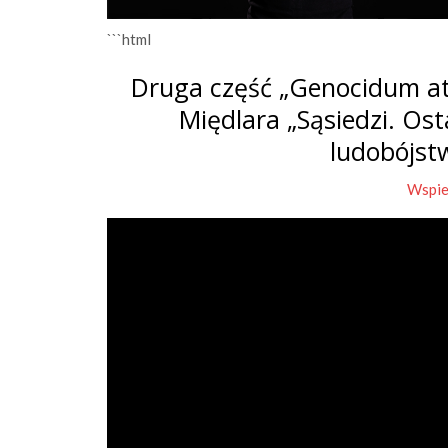
```html
Druga część „Genocidum at
Międlara „Sąsiedzi. Os
ludobójst
Wspie