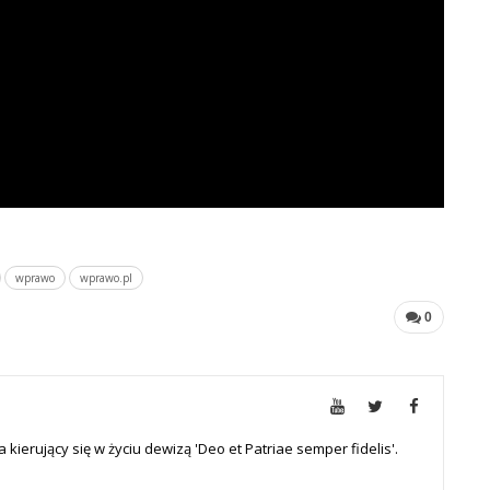
wprawo
wprawo.pl
0
a kierujący się w życiu dewizą 'Deo et Patriae semper fidelis'.