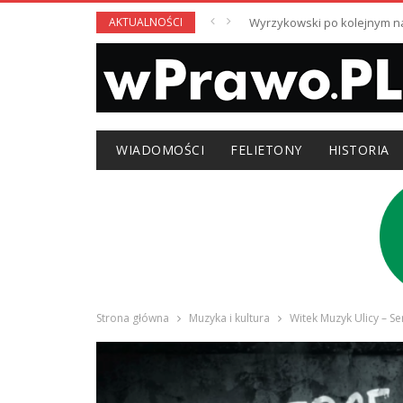
AKTUALNOŚCI
Wyrzykowski po kolejnym nag
WIADOMOŚCI
FELIETONY
HISTORIA
Strona główna
Muzyka i kultura
Witek Muzyk Ulicy – S