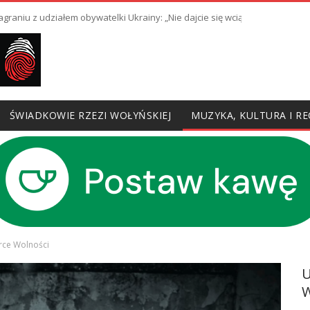
raniu z udziałem obywatelki Ukrainy: „Nie dajcie się wciągnąć w prowoka
ŚWIADKOWIE RZEZI WOŁYŃSKIEJ
MUZYKA, KULTURA I RE
erce Wolności
W