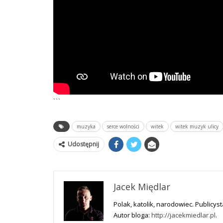
```
muzyka
serce wolności
witek
witek muzyk ulicy
Udostępnij
Jacek Międlar
Polak, katolik, narodowiec. Publicyst
Autor bloga:
http://jacekmiedlar.pl
.