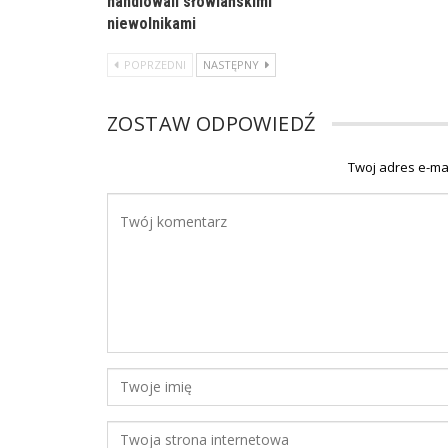
handlowali słowiańskimi
niewolnikami
POPRZEDNI
NASTĘPNY
ZOSTAW ODPOWIEDŹ
Twoj adres e-ma