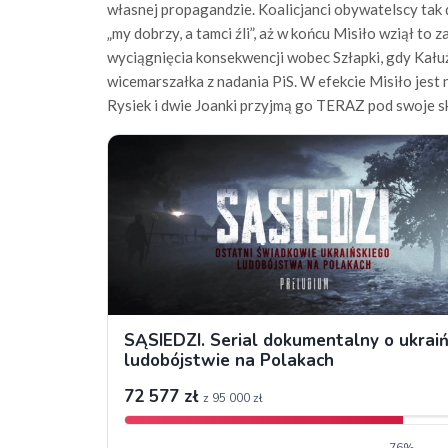
własnej propagandzie. Koalicjanci obywatelscy tak d
„my dobrzy, a tamci źli”, aż w końcu Misiło wziął to 
wyciągnięcia konsekwencji wobec Szłapki, gdy Kałuż
wicemarszałka z nadania PiS. W efekcie Misiło jest
Rysiek i dwie Joanki przyjmą go TERAZ pod swoje s