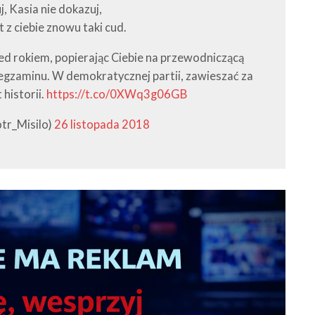
, Kasia nie dokazuj,
t z ciebie znowu taki cud.
ed rokiem, popierając Ciebie na przewodniczącą
egzaminu. W demokratycznej partii, zawieszać za
historii.
https://t.co/0XWq3g06GB
otr_Misilo)
26 listopada 2018