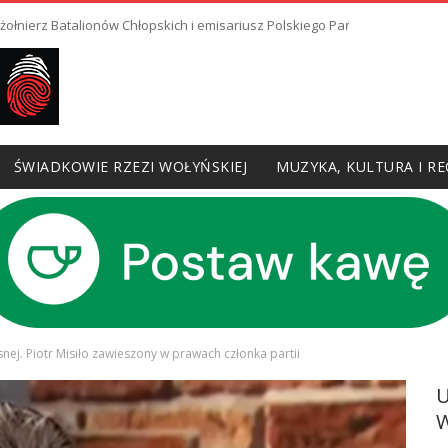
 żołnierz Batalionów Chłopskich i emisariusz Polskiego Państwa Podziem
ŚWIADKOWIE RZEZI WOŁYŃSKIEJ
MUZYKA, KULTURA I RE
ej. Piotr Misiło zawieszony w prawach członka partii
W