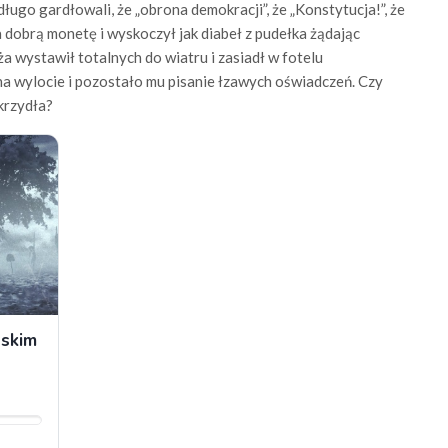
ługo gardłowali, że „obrona demokracji”, że „Konstytucja!”, że
za dobrą monetę i wyskoczył jak diabeł z pudełka żądając
a wystawił totalnych do wiatru i zasiadł w fotelu
 na wylocie i pozostało mu pisanie łzawych oświadczeń. Czy
krzydła?