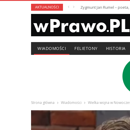
AKTUALNOŚCI
Zygmunt Jan Rumel – poeta,
WIADOMOŚCI
FELIETONY
HISTORIA
Strona główna
Wiadomości
Wielka wojna w Nowoczesn