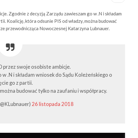
icje. Zgodnie z decyzją Zarządu zawieszam go w .N i składam
tii. Koalicję, która odsunie PIS od władzy, można budować
terze przewodnicząca Nowoczesnej Katarzyna Lubnauer.
O przez swoje osobiste ambicje.
 w .N i składam wniosek do Sądu Koleżeńskiego o
cie go z partii.
, można budować tylko na zaufaniu i współpracy.
 (@KLubnauer)
26 listopada 2018