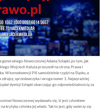
za generalnego Nowoczesnej Adama Szłapki, po tym, jak
kiego Wojciech Kałuża przeszedł na stronę Prawa i
a. W konsekwencji PiS samodzielnie rządzi na Śląsku, a
a zdrajcę, sprzedawczyka i wroga numer 1. Najwyraźniej
ażądał dymisji Szłapki obarczając go odpowiedzialnością za
 posłowi Nowoczesnej wydawało się, iż jest członkiem
na krytykę członka jej władz. Tak to jest, gdy uwierzy się