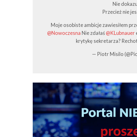
Nie dokazuj
Przecież nie jes
Moje osobiste ambicje zawiesiłem prz
@Nowoczesna
Nie zdałaś
@KLubnauer
krytykę sekretarza? Rechot 
— Piotr Misilo (@Pi