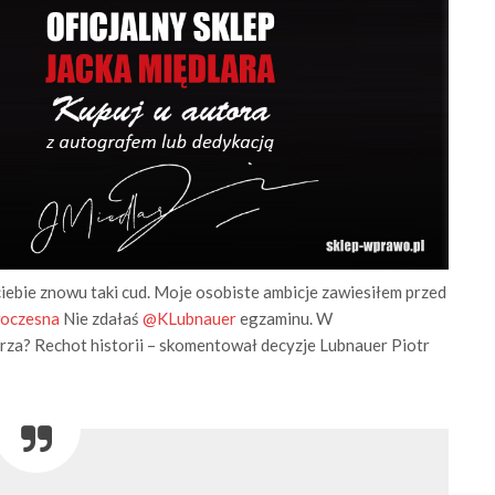
z ciebie znowu taki cud. Moje osobiste ambicje zawiesiłem przed
oczesna
Nie zdałaś
@KLubnauer
egzaminu. W
arza? Rechot historii – skomentował decyzje Lubnauer Piotr