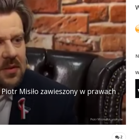
W
N
W
 Piotr Misiło zawieszony w prawach
Piotr Misiło/fot. youtube
2