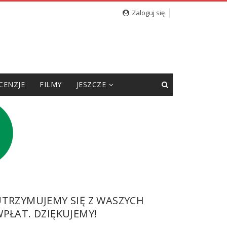
nego
Zaloguj się
CENZJE
FILMY
JESZCZE
UTRZYMUJEMY SIĘ Z WASZYCH
PŁAT. DZIĘKUJEMY!