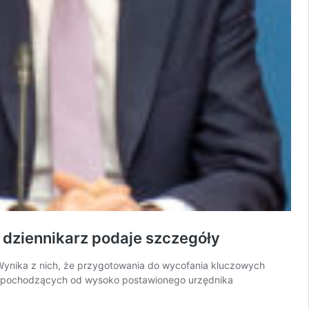
 dziennikarz podaje szczegóły
. Wynika z nich, że przygotowania do wycofania kluczowych
jach pochodzących od wysoko postawionego urzędnika