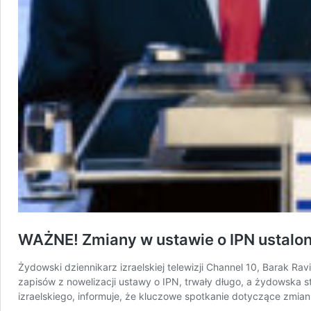
WAŻNE! Zmiany w ustawie o IPN ustalon
Żydowski dziennikarz izraelskiej telewizji Channel 10, Barak 
zapisów z nowelizacji ustawy o IPN, trwały długo, a żydowska 
izraelskiego, informuje, że kluczowe spotkanie dotyczące zmia