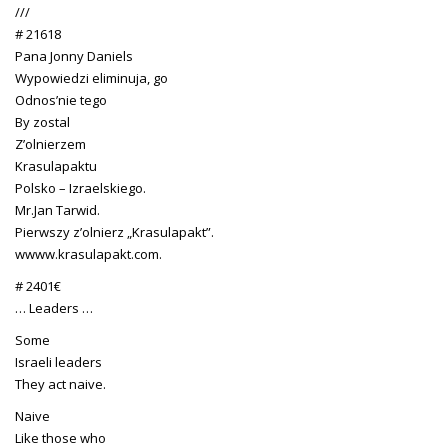
///
# 21618
Pana Jonny Daniels
Wypowiedzi eliminuja, go
Odnos’nie tego
By zostal
Z’olnierzem
Krasulapaktu
Polsko – Izraelskiego.
Mr.Jan Tarwid.
Pierwszy z’olnierz „Krasulapakt”.
wwww.krasulapakt.com.
# 2401€
… Leaders …
Some
Israeli leaders
They act naive.
Naive
Like those who