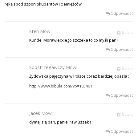
ręką spod szpon okupantów i ciemiężców.
Odpowiadać
Sten
Mówi
% temu
Kundel Morawieckiego szczeka to co myśli pan !
Odpowiadać
Spostrzegawczy
Mówi
% temu
Żydowska pajęczyna w Polsce coraz bardziej opasła :
http://www.bibula.com/?p=103461
Odpowiadać
Jacek
Mówi
% temu
dymaj się pan, panie Pawluszek !
Odpowiadać