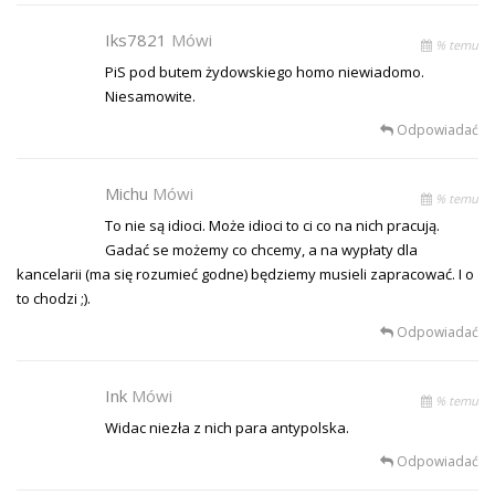
Iks7821
Mówi
% temu
PiS pod butem żydowskiego homo niewiadomo.
Niesamowite.
Odpowiadać
Michu
Mówi
% temu
To nie są idioci. Może idioci to ci co na nich pracują.
Gadać se możemy co chcemy, a na wypłaty dla
kancelarii (ma się rozumieć godne) będziemy musieli zapracować. I o
to chodzi ;).
Odpowiadać
Ink
Mówi
% temu
Widac niezła z nich para antypolska.
Odpowiadać