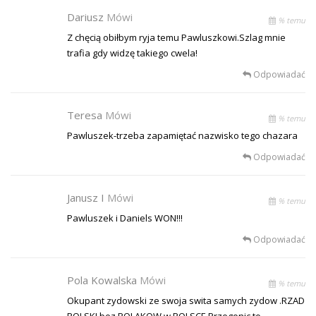
Dariusz
Mówi
% temu
Z chęcią obiłbym ryja temu Pawluszkowi.Szlag mnie
trafia gdy widzę takiego cwela!
Odpowiadać
Teresa
Mówi
% temu
Pawluszek-trzeba zapamiętać nazwisko tego chazara
Odpowiadać
Janusz I
Mówi
% temu
Pawluszek i Daniels WON!!!
Odpowiadać
Pola Kowalska
Mówi
% temu
Okupant zydowski ze swoja swita samych zydow .RZAD
POLSKI bez POLAKOW w POLSCE.Przegonic to