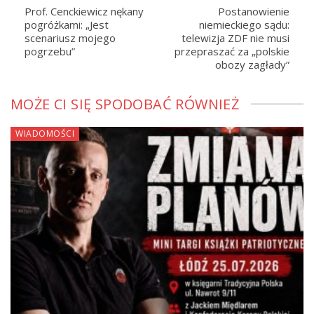
Prof. Cenckiewicz nękany
Postanowienie
pogróżkami: „Jest
niemieckiego sądu:
scenariusz mojego
telewizja ZDF nie musi
pogrzebu”
przepraszać za „polskie
obozy zagłady”
MOŻE CI SIĘ SPODOBAĆ RÓWNIEŻ
WIADOMOŚCI