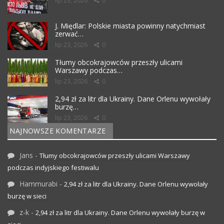
lip 23, 2026
0
J. Międlar: Polskie miasta powinny natychmiast
zerwać…
lip 23, 2026
0
Tłumy obcokrajowców przeszły ulicami
Warszawy podczas…
lip 23, 2026
0
2,94 zł za litr dla Ukrainy. Dane Orlenu wywołały
burzę…
lip 23, 2026
0
NAJNOWSZE KOMENTARZE
Jans
-
Tłumy obcokrajowców przeszły ulicami Warszawy
podczas indyjskiego festiwalu
Hammurabi
-
2,94 zł za litr dla Ukrainy. Dane Orlenu wywołały
burzę w sieci
z-k
-
2,94 zł za litr dla Ukrainy. Dane Orlenu wywołały burzę w