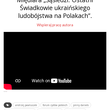
Świadkowie ukraińskiego
ludobójstwa na Polakach”.
Wspieraj pracę autora
```
andrzej pawluszek
forum żydów polskich
jonny daniels