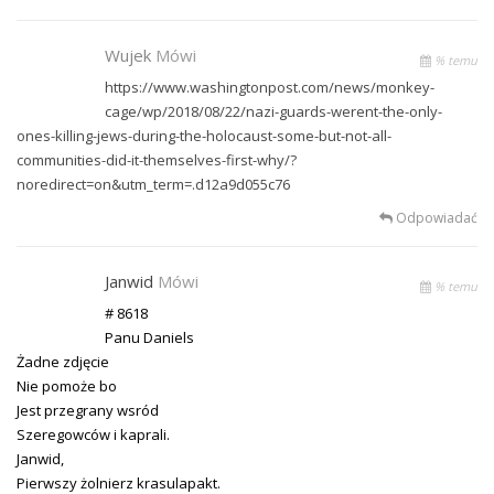
Wujek
Mówi
% temu
https://www.washingtonpost.com/news/monkey-
cage/wp/2018/08/22/nazi-guards-werent-the-only-
ones-killing-jews-during-the-holocaust-some-but-not-all-
communities-did-it-themselves-first-why/?
noredirect=on&utm_term=.d12a9d055c76
Odpowiadać
Janwid
Mówi
% temu
# 8618
Panu Daniels
Żadne zdjęcie
Nie pomoże bo
Jest przegrany wsród
Szeregowców i kaprali.
Janwid,
Pierwszy żolnierz krasulapakt.