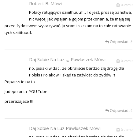
Robert B.
Mówi
% temu
Polacy ratujących sziiiithuuuf… To jest, proszę państwa,
nic więcej jak wpajanie gojom przekonania, że mają się
przed żydostwem wykazywać. Ja sram i szczam na to całe ratowanie
tych sziiiituuuf.
Odpowiadać
Daj Sobie Na Luz ,,, Pawluszek
Mówi
% temu
no, pisiaki widac , ze obraliście bardzo złą drogę dla
Polski i Polakow !! skąd ta zażylośc do zydów ?!
Popatrzcie na to
Judepolonia -YOU Tube
przerażajace !!!
Odpowiadać
Daj Sobie Na Luz Pawluszek
Mówi
% temu
no, pisiaki widac , ze obraliście bardzo złą drogę dla