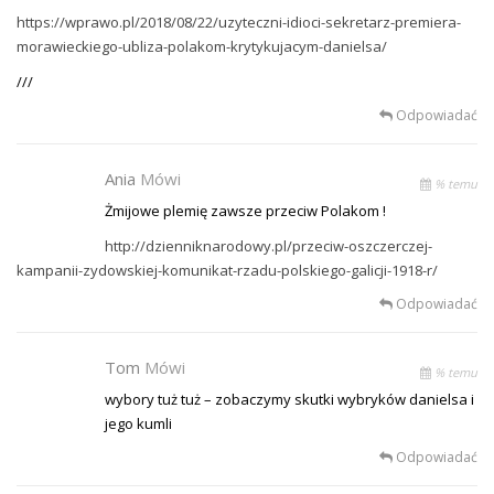
https://wprawo.pl/2018/08/22/uzyteczni-idioci-sekretarz-premiera-
morawieckiego-ubliza-polakom-krytykujacym-danielsa/
///
Odpowiadać
Ania
Mówi
% temu
Żmijowe plemię zawsze przeciw Polakom !
http://dzienniknarodowy.pl/przeciw-oszczerczej-
kampanii-zydowskiej-komunikat-rzadu-polskiego-galicji-1918-r/
Odpowiadać
Tom
Mówi
% temu
wybory tuż tuż – zobaczymy skutki wybryków danielsa i
jego kumli
Odpowiadać