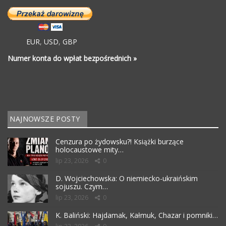
EUR
,
USD
,
GBP
Numer konta do wpłat bezpośrednich »
NAJNOWSZE POSTY
Cenzura po żydowsku?! Książki burzące
holocaustowe mity…
lip 23, 2026
0
D. Wojciechowska: O niemiecko-ukraińskim
sojuszu. Czym…
lip 23, 2026
0
K. Baliński: Hajdamak, Kałmuk, Chazar i pomniki…