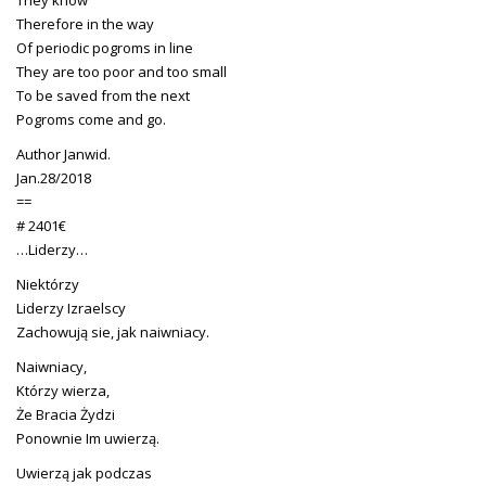
Therefore in the way
Of periodic pogroms in line
They are too poor and too small
To be saved from the next
Pogroms come and go.
Author Janwid.
Jan.28/2018
==
# 2401€
…Liderzy…
Niektórzy
Liderzy Izraelscy
Zachowują sie, jak naiwniacy.
Naiwniacy,
Którzy wierza,
Że Bracia Żydzi
Ponownie Im uwierzą.
Uwierzą jak podczas