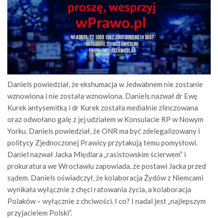
Daniels powiedział, że ekshumacja w Jedwabnem nie zostanie
wznowiona i nie została wznowiona. Daniels nazwał dr Ewę
Kurek antysemitką i dr Kurek została medialnie zlinczowana
oraz odwołano galę z jej udziałem w Konsulacie RP w Nowym
Yorku. Daniels powiedział, że ONR ma być zdelegalizowany i
politycy Zjednoczonej Prawicy przytakują temu pomysłowi.
Daniel nazwał Jacka Międlara „rasistowskim ścierwem” i
prokuratura we Wrocławiu zapowiada, że postawi Jacka przed
sądem. Daniels oświadczył, że kolaboracja Żydów z Niemcami
wynikała wyłącznie z chęci ratowania życia, a kolaboracja
Polaków – wyłącznie z chciwości. I co? I nadal jest „najlepszym
przyjacielem Polski”.