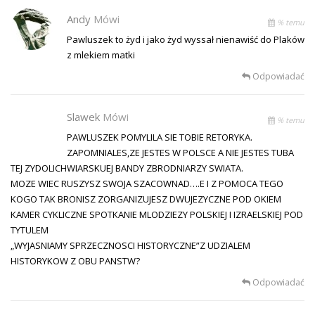
Andy
Mówi
% temu
Pawluszek to żyd i jako żyd wyssał nienawiść do Plaków
z mlekiem matki
Odpowiadać
Slawek
Mówi
% temu
PAWLUSZEK POMYLILA SIE TOBIE RETORYKA.
ZAPOMNIALES,ZE JESTES W POLSCE A NIE JESTES TUBA
TEJ ZYDOLICHWIARSKUEJ BANDY ZBRODNIARZY SWIATA.
MOZE WIEC RUSZYSZ SWOJA SZACOWNAD….E I Z POMOCA TEGO
KOGO TAK BRONISZ ZORGANIZUJESZ DWUJEZYCZNE POD OKIEM
KAMER CYKLICZNE SPOTKANIE MLODZIEZY POLSKIEJ I IZRAELSKIEJ POD
TYTULEM
„WYJASNIAMY SPRZECZNOSCI HISTORYCZNE”Z UDZIALEM
HISTORYKOW Z OBU PANSTW?
Odpowiadać