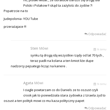
Polski i Polakow !! skąd ta zażylośc do zydów ?!
Popatrzcie na to
Judepolonia -YOU Tube
przerażajace !!!
Odpowiadać
Sten
Mówi
% temu
synku tą drogą idą wszystkie rządy od lat 70 tych ,
teraz padli na kolana a ten kmiot liże dupe
nadzorcy pejsatego licząc na kariere .
Agata
Mówi
% temu
I ciagle powtarzam co do Daniels ze to oszust czyli
crook jak to poiewdziala stara zydowka z Izraela zyd to
oszust a ten polityk mowi co mu kaza polityczny papet
Odpowiadać