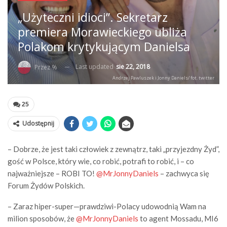
„Użyteczni idioci”. Sekretarz
premiera Morawieckiego ubliża
Polakom krytykującym Danielsa
Last updated
sie 22, 2018
Przez %
Andrzej Pawluszek i Jonny Daniels/ fot. twitter
25
Udostępnij
– Dobrze, że jest taki człowiek z zewnątrz, taki „przyjezdny Żyd”,
gość w Polsce, który wie, co robić, potrafi to robić, i – co
najważniejsze – ROBI TO!
@MrJonnyDaniels
– zachwyca się
Forum Żydów Polskich.
– Zaraz hiper-super—prawdziwi-Polacy udowodnią Wam na
milion sposobów, że
@MrJonnyDaniels
to agent Mossadu, MI6