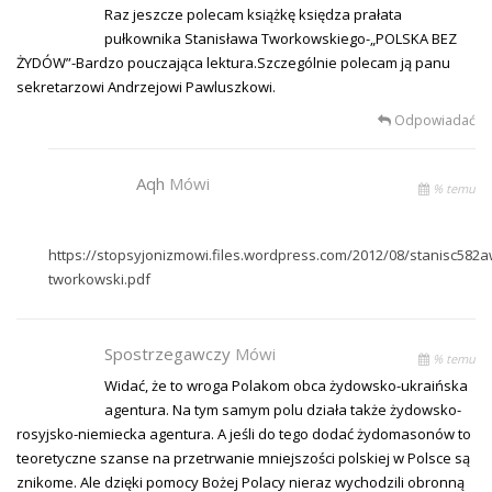
Raz jeszcze polecam książkę księdza prałata
pułkownika Stanisława Tworkowskiego-„POLSKA BEZ
ŻYDÓW”-Bardzo pouczająca lektura.Szczególnie polecam ją panu
sekretarzowi Andrzejowi Pawluszkowi.
Odpowiadać
Aqh
Mówi
% temu
https://stopsyjonizmowi.files.wordpress.com/2012/08/stanisc582a
tworkowski.pdf
Spostrzegawczy
Mówi
% temu
Widać, że to wroga Polakom obca żydowsko-ukraińska
agentura. Na tym samym polu działa także żydowsko-
rosyjsko-niemiecka agentura. A jeśli do tego dodać żydomasonów to
teoretyczne szanse na przetrwanie mniejszości polskiej w Polsce są
znikome. Ale dzięki pomocy Bożej Polacy nieraz wychodzili obronną