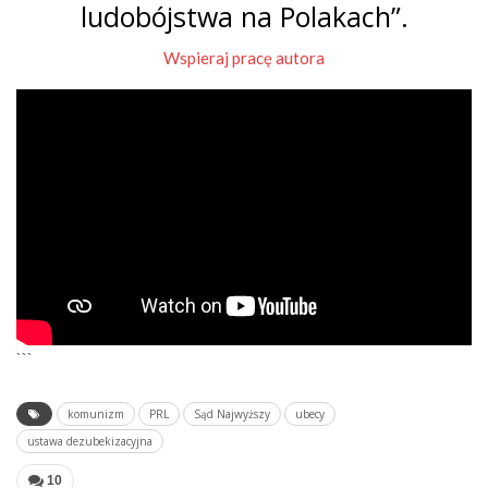
ludobójstwa na Polakach”.
Wspieraj pracę autora
```
komunizm
PRL
Sąd Najwyższy
ubecy
ustawa dezubekizacyjna
10