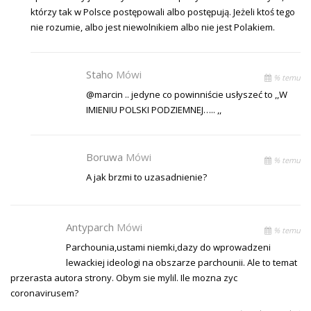
którzy tak w Polsce postępowali albo postępują. Jeżeli ktoś tego
nie rozumie, albo jest niewolnikiem albo nie jest Polakiem.
Staho
Mówi
% temu
@marcin .. jedyne co powinniście usłyszeć to ,,W
IMIENIU POLSKI PODZIEMNEJ….. ,,
Boruwa
Mówi
% temu
A jak brzmi to uzasadnienie?
Antyparch
Mówi
% temu
Parchounia,ustami niemki,dazy do wprowadzeni
lewackiej ideologi na obszarze parchounii. Ale to temat
przerasta autora strony. Obym sie mylil. Ile mozna zyc
coronavirusem?