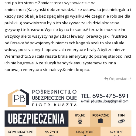
stoi po ich stronie.Zamiast teraz wystawiac sie na
smiesznosc(Kaczynski dobrze wiedzial ze ustawa ta jest nielegalna i
kazdy sad obali ja bez specjalnego wysilku.Ale czego nie robi sie dla
publiki i glosow.Mozna bylo ich skazywac za ich dzialalnosc na
grzywny i te kasowac.Wyszlo by na to samo.A teraz to mozecie im
wszyscy ale to wszyscy nagwizdac.I lewacy i prawacy jak i frustraci
od Bosaka.W powojennych niemczech kogo skazali to skazali ale
wdowy po straconych oprawcach emeryture braly.A byli zolnierze
Wehrmachtu,SS i cala reszta brala emerytury do poznej starosci ,nikt
ich nie bagrowal.A ze sluzyli bandyckiemu systemowi to inna
sprawa,a emerytura sie nalezy.Koniec kropka.
Odpowiadać