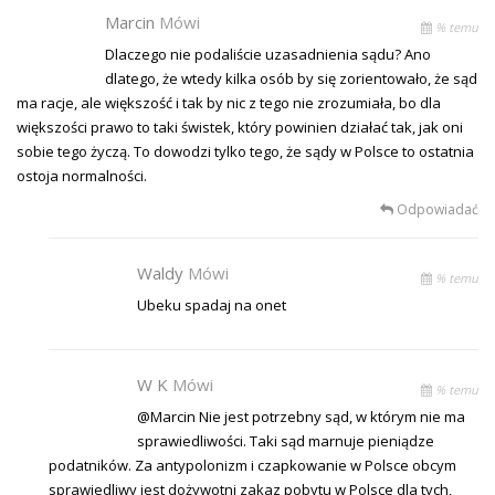
Marcin
Mówi
% temu
Dlaczego nie podaliście uzasadnienia sądu? Ano
dlatego, że wtedy kilka osób by się zorientowało, że sąd
ma racje, ale większość i tak by nic z tego nie zrozumiała, bo dla
większości prawo to taki świstek, który powinien działać tak, jak oni
sobie tego życzą. To dowodzi tylko tego, że sądy w Polsce to ostatnia
ostoja normalności.
Odpowiadać
Waldy
Mówi
% temu
Ubeku spadaj na onet
W K
Mówi
% temu
@Marcin Nie jest potrzebny sąd, w którym nie ma
sprawiedliwości. Taki sąd marnuje pieniądze
podatników. Za antypolonizm i czapkowanie w Polsce obcym
sprawiedliwy jest dożywotni zakaz pobytu w Polsce dla tych,