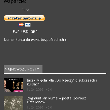
Wsparcie:
PLN:
EUR
,
USD
,
GBP
Numer konta do wpłat bezpośrednich »
NAJNOWSZE POSTY
Jacek Międlar dla „Do Rzeczy” o sukcesach i
kulisach…
lip 24, 2026
0
Zygmunt Jan Rumel – poeta, żołnierz
Batalionów…
lip 24, 2026
0