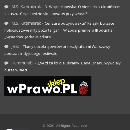
M.S. Kazimierak
-
D. Wojciechowska: O niemiecko-ukraińskim
sojuszu. Czym będzie skutkował w przyszłości?
M.S. Kazimierak
-
Cenzura po żydowsku?! Książki burzące
holocaustowe mity poza targami. W Łodzi premiera III odcinka
„Sąsiadów” Jacka Międlara
Jans
-
Tłumy obcokrajowców przeszły ulicami Warszawy
podczas indyjskiego festiwalu
Hammurabi
-
2,94 zł za litr dla Ukrainy. Dane Orlenu wywołały
burzę w sieci
© 2026 - All Rights Reserved.