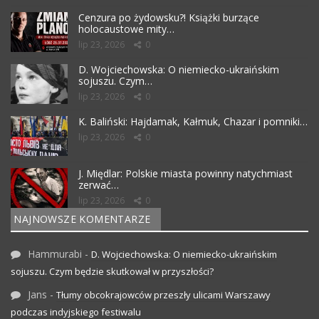
Cenzura po żydowsku?! Książki burzące
holocaustowe mity…
lip 23, 2026
0
D. Wojciechowska: O niemiecko-ukraińskim
sojuszu. Czym…
lip 23, 2026
0
K. Baliński: Hajdamak, Kałmuk, Chazar i pomniki…
lip 23, 2026
0
J. Międlar: Polskie miasta powinny natychmiast
zerwać…
lip 23, 2026
0
NAJNOWSZE KOMENTARZE
Hammurabi
-
D. Wojciechowska: O niemiecko-ukraińskim
sojuszu. Czym będzie skutkował w przyszłości?
Jans
-
Tłumy obcokrajowców przeszły ulicami Warszawy
podczas indyjskiego festiwalu