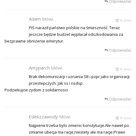
Odpowiadać
Adam
Mówi
% temu
PIS naraził państwo polskie na śmieszność. Teraz
jeszcze będzie budzet wypłacał odszkodowania za
bezprawne obnizenie emerytur.
Odpowiadać
Antyparch
Mówi
% temu
Brak dekomunizacji i uznania SB i pzpr jako organizacji
przestepczych. Jak ss i nsdsp.
Podziekujcie zydom z solidarnosci.
Odpowiadać
Edekzzawody
Mówi
% temu
Najpierw trzeba bylo zmienic konstytucje.Ale nawet po
zmianie ubecja ma racje,niestety ale ma racje.Prawo