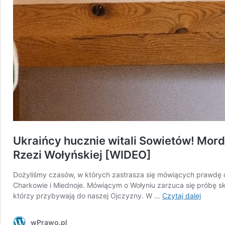
Ukraińcy hucznie witali Sowietów! Mo
Rzezi Wołyńskiej [WIDEO]
Dożyliśmy czasów, w których zastrasza się mówiących prawdę o
Charkowie i Miednoje. Mówiącym o Wołyniu zarzuca się próbę sk
Ukraiń
którzy przybywają do naszej Ojczyzny. W …
Czytaj dalej
huczni
witali
wPrawo.pl