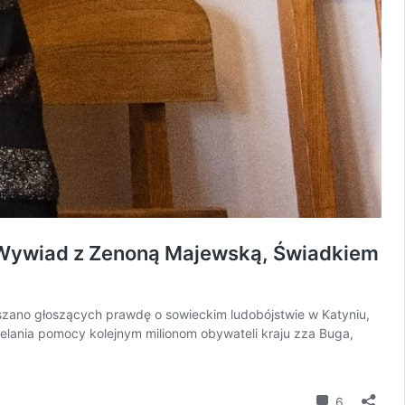
! Wywiad z Zenoną Majewską, Świadkiem
szano głoszących prawdę o sowieckim ludobójstwie w Katyniu,
elania pomocy kolejnym milionom obywateli kraju zza Buga,
komentar
6