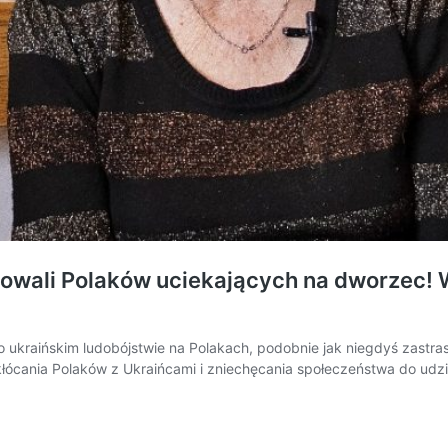
rdowali Polaków uciekających na dworzec
 ukraińskim ludobójstwie na Polakach, podobnie jak niegdyś zastra
łócania Polaków z Ukraińcami i zniechęcania społeczeństwa do udzi
cy
e