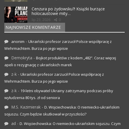
Cenzura po żydowsku?! Książki burzące
holocaustowe mity…
lip 23, 2026
0
NAJNOWSZE KOMENTARZE
-
anonim
Ukraiński profesor zarzucił Polsce współpracę z
Wehrmachtem. Burza po jego wpisie
Demokryta
-
Bojkot produktów z kodem „482”. Coraz więcej
apeli o rezygnację z ukraińskich marek
z-k
-
Ukraiński profesor zarzucił Polsce współpracę z
Wehrmachtem. Burza po jego wpisie
z-k
-
19-letni obywatel Ukrainy zatrzymany podczas próby
wyłudzenia 80 tys. zł od seniora
M.S. Kazimierak
-
D. Wojciechowska: O niemiecko-ukraińskim
sojuszu. Czym będzie skutkował w przyszłości?
ad
-
D. Wojciechowska: O niemiecko-ukraińskim sojuszu. Czym