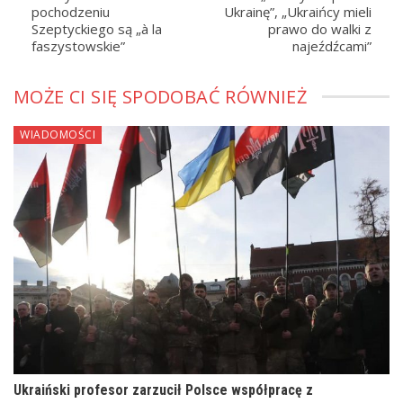
pochodzeniu
Ukrainę”, „Ukraińcy mieli
Szeptyckiego są „à la
prawo do walki z
faszystowskie”
najeźdźcami”
MOŻE CI SIĘ SPODOBAĆ RÓWNIEŻ
WIADOMOŚCI
Ukraiński profesor zarzucił Polsce współpracę z