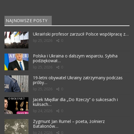
NAJNOWSZE POSTY
Ukraiński profesor zarzucił Polsce współpracę z…
lip 25, 2026
0
Polska i Ukraina o dalszym wsparciu. Sybiha
podziękował…
lip 25, 2026
0
19-letni obywatel Ukrainy zatrzymany podczas
próby…
lip 25, 2026
0
Jacek Międlar dla „Do Rzeczy” o sukcesach i
kulisach…
lip 24, 2026
0
Zygmunt Jan Rumel – poeta, żołnierz
Batalionów…
lip 24, 2026
0