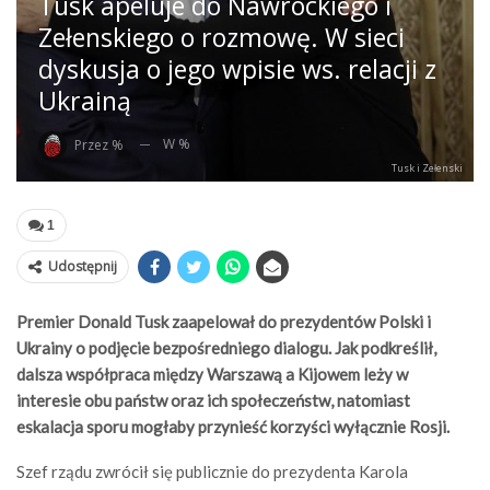
Tusk apeluje do Nawrockiego i
Zełenskiego o rozmowę. W sieci
dyskusja o jego wpisie ws. relacji z
Ukrainą
W %
Przez %
Tusk i Zełenski
1
Udostępnij
Premier Donald Tusk zaapelował do prezydentów Polski i
Ukrainy o podjęcie bezpośredniego dialogu. Jak podkreślił,
dalsza współpraca między Warszawą a Kijowem leży w
interesie obu państw oraz ich społeczeństw, natomiast
eskalacja sporu mogłaby przynieść korzyści wyłącznie Rosji.
Szef rządu zwrócił się publicznie do prezydenta Karola