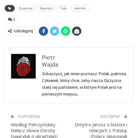
Budanow
Nawrocki
Tusk
zełenski
1
Udostępnij
Piotr
Wajda
Zobaczysz, jak mnie poznasz. Polak, patriota.
Człowiek, który chce, żeby nasza Ojczyzna
stała się państwem, w którym Polak jest na
pierwszym miejscu.
POPRZEDNI
NASTĘPNY
Według Pełczyńskiej-
Dmytro Jarosz o historii i
Nałęcz słowa Doroty
relacjach z Polską:
Gawryluk o ukraińskim
„Polacy okupowali