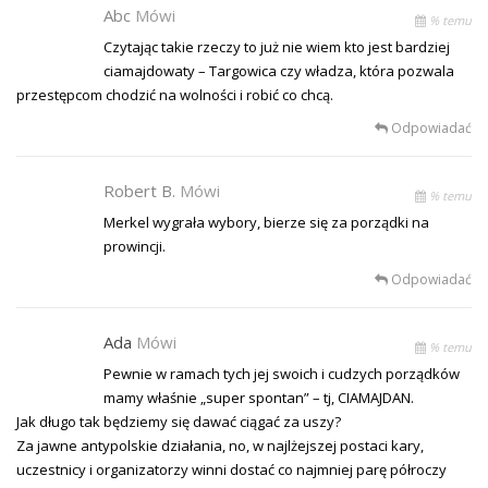
Abc
Mówi
% temu
Czytając takie rzeczy to już nie wiem kto jest bardziej
ciamajdowaty – Targowica czy władza, która pozwala
przestępcom chodzić na wolności i robić co chcą.
Odpowiadać
Robert B.
Mówi
% temu
Merkel wygrała wybory, bierze się za porządki na
prowincji.
Odpowiadać
Ada
Mówi
% temu
Pewnie w ramach tych jej swoich i cudzych porządków
mamy właśnie „super spontan” – tj, CIAMAJDAN.
Jak długo tak będziemy się dawać ciągać za uszy?
Za jawne antypolskie działania, no, w najlżejszej postaci kary,
uczestnicy i organizatorzy winni dostać co najmniej parę półroczy