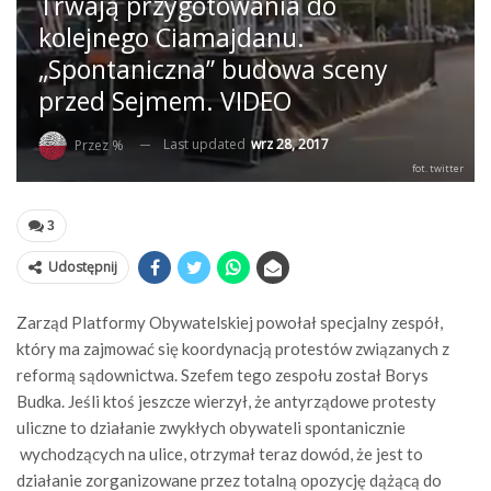
Trwają przygotowania do
kolejnego Ciamajdanu.
„Spontaniczna” budowa sceny
przed Sejmem. VIDEO
Last updated
wrz 28, 2017
Przez %
fot. twitter
3
Udostępnij
Zarząd Platformy Obywatelskiej powołał specjalny zespół,
który ma zajmować się koordynacją protestów związanych z
reformą sądownictwa. Szefem tego zespołu został Borys
Budka. Jeśli ktoś jeszcze wierzył, że antyrządowe protesty
uliczne to działanie zwykłych obywateli spontanicznie
wychodzących na ulice, otrzymał teraz dowód, że jest to
działanie zorganizowane przez totalną opozycję dążącą do