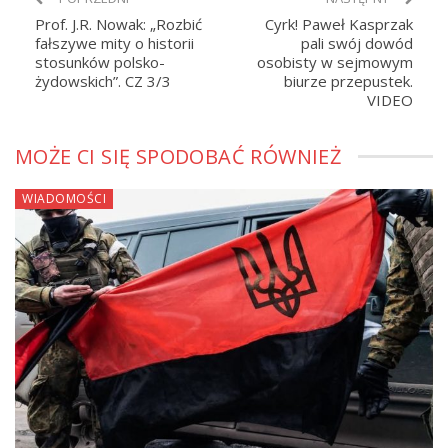
Prof. J.R. Nowak: „Rozbić
Cyrk! Paweł Kasprzak
fałszywe mity o historii
pali swój dowód
stosunków polsko-
osobisty w sejmowym
żydowskich”. CZ 3/3
biurze przepustek.
VIDEO
MOŻE CI SIĘ SPODOBAĆ RÓWNIEŻ
WIADOMOŚCI