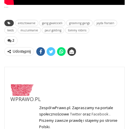
```
aresztowanie
gang gwałcicieli
grooming gangs
jayda fransen
leeds
muzułmanie
paul golding
tommy robins
2
Udostępnij
WPRAWO.PL
Zespół wPrawo.pl. Zapraszamy na portale
społecznościowe
Twitter
oraz
Facebook
.
Piszemy zawsze prawdę i stajemy po stronie
Polski.