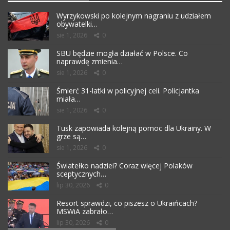
Wyrzykowski po kolejnym nagraniu z udziałem
obywatelki…
sie 1, 2026
0
SBU będzie mogła działać w Polsce. Co
naprawdę zmienia…
sie 1, 2026
0
Śmierć 31-latki w policyjnej celi. Policjantka
miała…
sie 1, 2026
0
Tusk zapowiada kolejną pomoc dla Ukrainy. W
grze są…
sie 1, 2026
0
Światełko nadziei? Coraz więcej Polaków
sceptycznych…
lip 30, 2026
0
Resort sprawdzi, co piszesz o Ukraińcach?
MSWiA zabrało…
lip 30, 2026
0