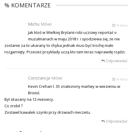
% KOMENTARZE
Michu
Mówi
% temu
Jak ktoś w Wielkiej Brytanii robi uczciwy reportaż o
muzułmanach w maju 2018 r. i spodziewa się, że nie
zostanie za to ukarany to chyba jednak musi być trochę mało
rozgarnięty. Przecież przykłady uczą kto tam teraz naprawdę rządzi.
Odpowiadać
Constancja
Mówi
% temu
Kevin Crehan l. 35 znaleziony martwy w wiezieniu w
Bristol.
Byl skazany na 12 miesiecy.
Co zrobil ?
Zostawil kawalek szynki przy drzwiach meczetu.
Odpowiadać