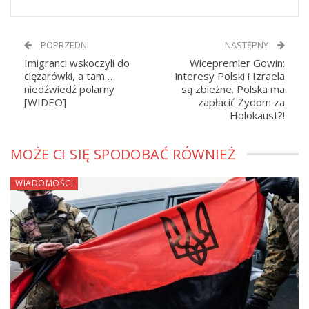
POPRZEDNI
NASTĘPNY
Imigranci wskoczyli do
Wicepremier Gowin:
ciężarówki, a tam…
interesy Polski i Izraela
niedźwiedź polarny
są zbieżne. Polska ma
[WIDEO]
zapłacić Żydom za
Holokaust?!
MOŻE CI SIĘ SPODOBAĆ RÓWNIEŻ
WIADOMOŚCI