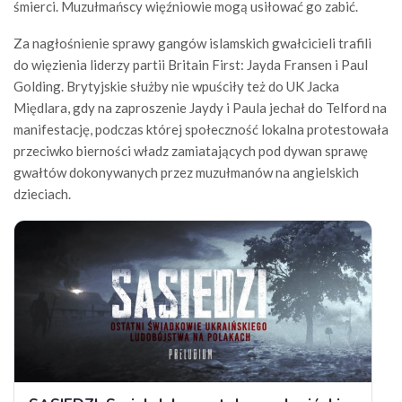
śmierci. Muzułmańscy więźniowie mogą usiłować go zabić.
Za nagłośnienie sprawy gangów islamskich gwałcicieli trafili
do więzienia liderzy partii Britain First: Jayda Fransen i Paul
Golding. Brytyjskie służby nie wpuściły też do UK Jacka
Międlara, gdy na zaproszenie Jaydy i Paula jechał do Telford na
manifestację, podczas której społeczność lokalna protestowała
przeciwko bierności władz zamiatających pod dywan sprawę
gwałtów dokonywanych przez muzułmanów na angielskich
dzieciach.