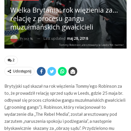
Wielka Brytania: rok więzienia za…
relację z procesu gangu
muzułmańskich gwałcicieli
Last updated
maj 28, 2018
Przez %
Tommy Robinson aresztowany w Leeds/ fot. twitter
2
Udostępnij
Brytyjski sąd skazał na rok więzienia Tommy’ego Robinson za
to, że prowadził relację sprzed sądu w Leeds, gdzie 25 maja br.
odbywał się proces członków gangu muzułmańskich gwałcicieli
(„grooming gangs”). Robinson, który relacjonował to
wydarzenie dla „The Rebel Media”, został aresztowany pod
zarzutem „naruszenia spokoju i podżegania”, a następnie
błyskawicznie skazany za „obrazę sądu”. Przydzielono mu