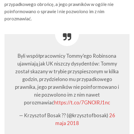
przypadkowego obrońcę, a jego prawników w ogóle nie
poinformowano o sprawie i nie pozwolono im z nim
porozmawiać.
Byli współpracownicy Tommy’ego Robinsona
ujawniają jak UK niszczy dysydentów: Tommy
został skazany w trybie przyspieszonym w kilka
godzin, przydzielono mu przypadkowego
prawnika, jego prawników nie poinformowano i
nie pozwolono im z nim nawet
porozmawiać
https://t.co/7GNOlRJ1nc
— Krzysztof Bosak ?? (@krzysztofbosak)
26
maja 2018