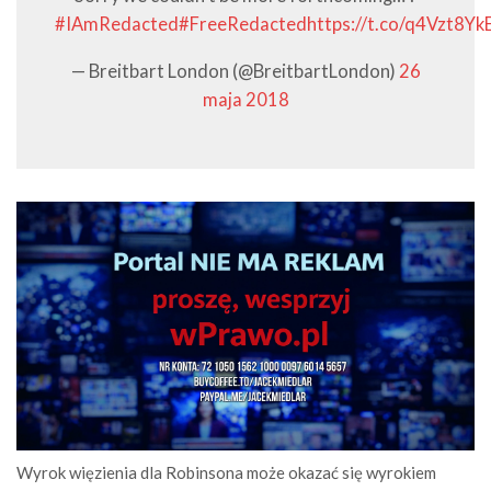
#IAmRedacted
#FreeRedacted
https://t.co/q4Vzt8Yk
— Breitbart London (@BreitbartLondon)
26
maja 2018
Wyrok więzienia dla Robinsona może okazać się wyrokiem