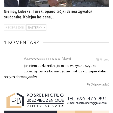
Niemcy, Lubeka: Turek, ojciec trójki dzieci zgwałcił
studentkę. Kolejna bolesna,…
POPRZEDNI
NASTĘPNY
1 KOMENTARZ
Aaawwwsssaaawww
Mówi
% temu
jak niemiaszki znikną to mimo wszystko szybko
zobaczą różnicę bo nie będzie miał już kto zapierdalać
na tych darmozjadów
Odpowiadać