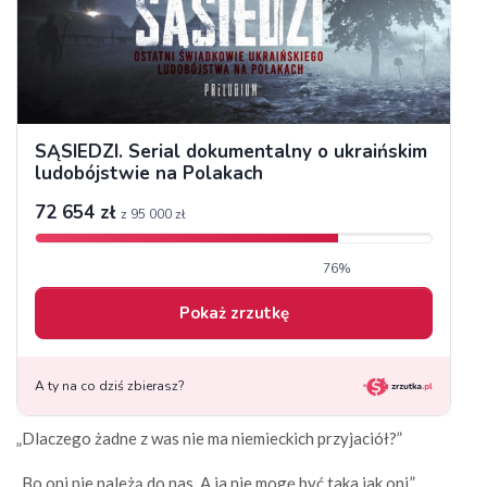
„Dlaczego żadne z was nie ma niemieckich przyjaciół?”
„Bo oni nie należą do nas. A ja nie mogę być taka jak oni.”