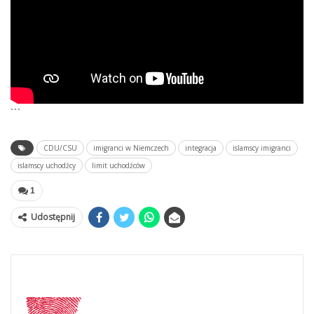
```
CDU/CSU
imigranci w Niemczech
integracja
islamscy imigranci
islamscy uchodźcy
limit uchodźców
1
Udostępnij