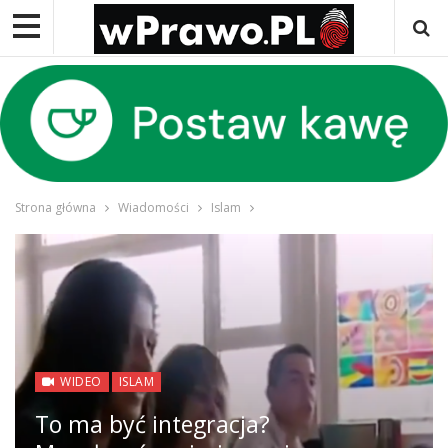
Strona główna
Wiadomości
Islam
WIDEO
ISLAM
To ma być integracja?