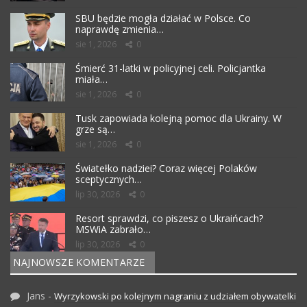
SBU będzie mogła działać w Polsce. Co
naprawdę zmienia…
sie 1, 2026
0
Śmierć 31-latki w policyjnej celi. Policjantka
miała…
sie 1, 2026
0
Tusk zapowiada kolejną pomoc dla Ukrainy. W
grze są…
sie 1, 2026
0
Światełko nadziei? Coraz więcej Polaków
sceptycznych…
lip 30, 2026
0
Resort sprawdzi, co piszesz o Ukraińcach?
MSWiA zabrało…
lip 30, 2026
0
NAJNOWSZE KOMENTARZE
Jans
-
Wyrzykowski po kolejnym nagraniu z udziałem obywatelki