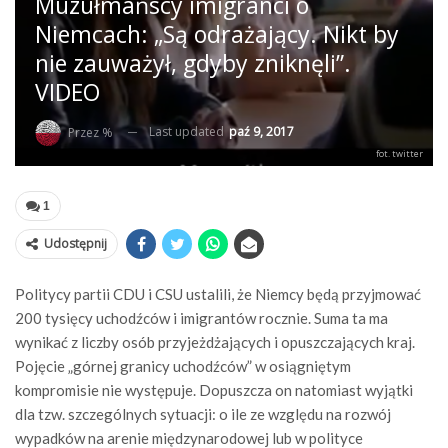
Muzułmańscy imigranci o
Niemcach: „Są odrażający. Nikt by
nie zauważył, gdyby zniknęli”.
VIDEO
Last updated
paź 9, 2017
Przez %
fot. twitter
1
Udostępnij
Politycy partii CDU i CSU ustalili, że Niemcy będą przyjmować
200 tysięcy uchodźców i imigrantów rocznie. Suma ta ma
wynikać z liczby osób przyjeżdżających i opuszczających kraj.
Pojęcie „górnej granicy uchodźców” w osiągniętym
kompromisie nie występuje. Dopuszcza on natomiast wyjątki
dla tzw. szczególnych sytuacji: o ile ze względu na rozwój
wypadków na arenie międzynarodowej lub w polityce