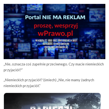
„Nie, oznacza coś zupełnie przeciwnego. Czy macie niemieckich
przyjaciół?”
„Niemieckich przyjaciół? (śmiech) „Nie, nie mamy żadnych
niemieckich przyjaciół.”