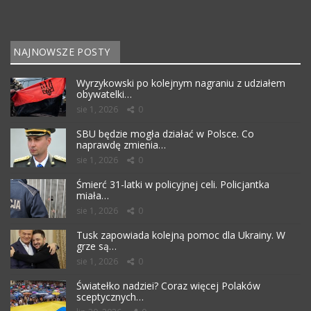
NAJNOWSZE POSTY
Wyrzykowski po kolejnym nagraniu z udziałem
obywatelki…
sie 1, 2026
0
SBU będzie mogła działać w Polsce. Co
naprawdę zmienia…
sie 1, 2026
0
Śmierć 31-latki w policyjnej celi. Policjantka
miała…
sie 1, 2026
0
Tusk zapowiada kolejną pomoc dla Ukrainy. W
grze są…
sie 1, 2026
0
Światełko nadziei? Coraz więcej Polaków
sceptycznych…