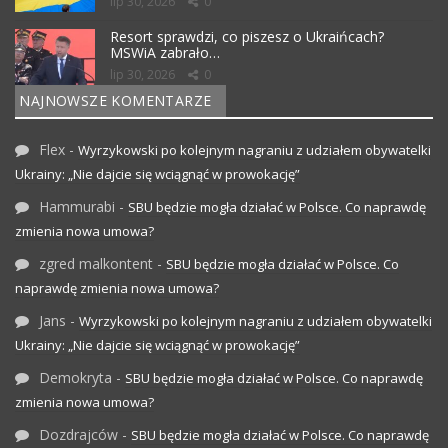
lip 30, 2026
0
Resort sprawdzi, co piszesz o Ukraińcach?
MSWiA zabrało…
lip 30, 2026
0
NAJNOWSZE KOMENTARZE
Flex
-
Wyrzykowski po kolejnym nagraniu z udziałem obywatelki
Ukrainy: „Nie dajcie się wciągnąć w prowokację”
Hammurabi
-
SBU będzie mogła działać w Polsce. Co naprawdę
zmienia nowa umowa?
zgred malkontent
-
SBU będzie mogła działać w Polsce. Co
naprawdę zmienia nowa umowa?
Jans
-
Wyrzykowski po kolejnym nagraniu z udziałem obywatelki
Ukrainy: „Nie dajcie się wciągnąć w prowokację”
Demokryta
-
SBU będzie mogła działać w Polsce. Co naprawdę
zmienia nowa umowa?
Dozdrajców
-
SBU będzie mogła działać w Polsce. Co naprawdę