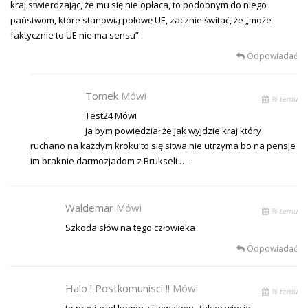
kraj stwierdzając, że mu się nie opłaca, to podobnym do niego
państwom, które stanowią połowę UE, zacznie świtać, że „może
faktycznie to UE nie ma sensu”.
Odpowiadać
Tomek
Mówi
% temu
Test24 Mówi
Ja bym powiedział że jak wyjdzie kraj który
ruchano na każdym kroku to się sitwa nie utrzyma bo na pensje
im braknie darmozjadom z Brukseli …..
Waldemar
Mówi
% temu
Szkoda słów na tego człowieka
Odpowiadać
Halo ! Postkomunisci !!
Mówi
% temu
to przyjaciel komora i lewakow , takze wiecie