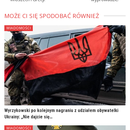
MOŻE CI SIĘ SPODOBAĆ RÓWNIEŻ
WIADOMOŚCI
Wyrzykowski po kolejnym nagraniu z udziałem obywatelki
Ukrainy: „Nie dajcie się…
WIADOMOŚCI