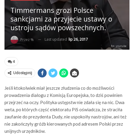
Timmermans grozi Polsce
sankcjami za przyjecie ustawy o
ustroju sądów powszechnych.
Last updated
lip 26, 2017
Przez %
fot. youtube
4
Udostępnij
Jeśli ktokolwiek miał jeszcze złudzenia co do możliwości
prowadzenia dialogu z Komisją Europejska, to dziś powinien
przejrzeć na oczy. Polityka ustępstw nie zdała się na nic. Dwa
weta, po których część elektoratu PiS oświadcza, że straciła
zaufanie do prezydenta Dudy, nie uspokoiły nastrojów, ani też
nie zakończyły gróźb kierowanych pod adresem Polski przez
unijnych urzędników.