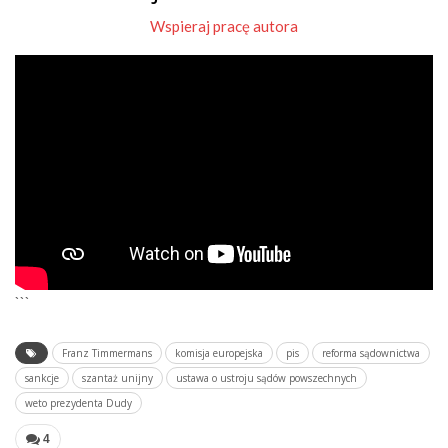
Wspieraj pracę autora
```
Franz Timmermans
komisja europejska
pis
reforma sądownictwa
sankcje
szantaż unijny
ustawa o ustroju sądów powszechnych
weto prezydenta Dudy
4