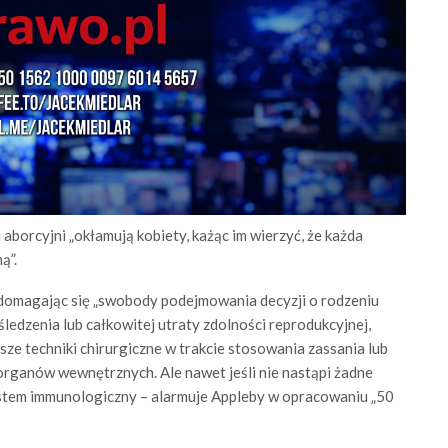
 aborcyjni „okłamują kobiety, każąc im wierzyć, że każda
ą”.
t, domagając się „swobody podejmowania decyzji o rodzeniu
śledzenia lub całkowitej utraty zdolności reprodukcyjnej,
sze techniki chirurgiczne w trakcie stosowania zassania lub
ganów wewnętrznych. Ale nawet jeśli nie nastąpi żadne
ystem immunologiczny – alarmuje Appleby w opracowaniu „50