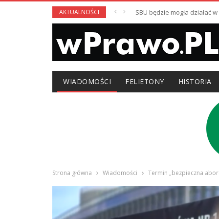
AKTUALNOŚCI
SBU będzie mogła działać 
WIADOMOŚCI
FELIETONY
HISTORIA
Strona główna
Wiadomości
Termin „bezpieczna aborc