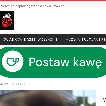
w Polsce. Co naprawdę zmienia nowa umowa?
ŚWIADKOWIE RZEZI WOŁYŃSKIEJ
MUZYKA, KULTURA I RE
ja” to manipulacja
W