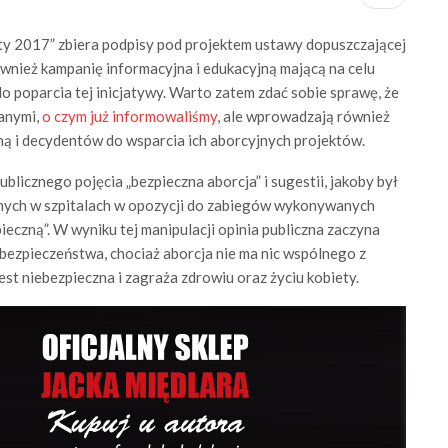
y 2017” zbiera podpisy pod projektem ustawy dopuszczającej
również kampanię informacyjna i edukacyjną mającą na celu
do poparcia tej inicjatywy. Warto zatem zdać sobie sprawę, że
danymi,
o czym już informowaliśmy
, ale wprowadzają również
ną i decydentów do wsparcia ich aborcyjnych projektów.
licznego pojęcia „bezpieczna aborcja” i sugestii, jakoby był
nych w szpitalach w opozycji do zabiegów wykonywanych
ieczną”. W wyniku tej manipulacji opinia publiczna zaczyna
bezpieczeństwa, chociaż aborcja nie ma nic wspólnego z
st niebezpieczna i zagraża zdrowiu oraz życiu kobiety.