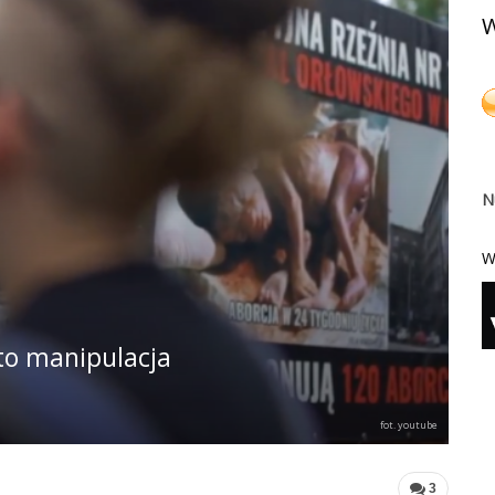
W
N
W
to manipulacja
fot. youtube
3