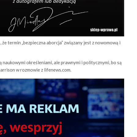
że termin „bezpieczna aborcja” związany jest z nowomową i
są naukowymi określeniami, ale prawnymi i politycznymi, bo są
Harrison w rozmowie z lifenews.com.