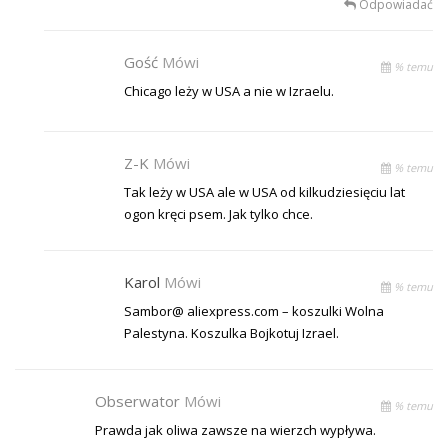
Odpowiadać
Gość
Mówi
% temu
Chicago leży w USA a nie w Izraelu.
Z-K
Mówi
% temu
Tak leży w USA ale w USA od kilkudziesięciu lat
ogon kręci psem. Jak tylko chce.
Karol
Mówi
% temu
Sambor@ aliexpress.com – koszulki Wolna
Palestyna. Koszulka Bojkotuj Izrael.
Obserwator
Mówi
% temu
Prawda jak oliwa zawsze na wierzch wypływa.