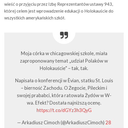
wieść o przyjęciu przez Izbę Reprezentantów ustawy 943,
której celem jest wprowadzenie edukacji o Holokauście do
wszystkich amerykańskich szkół.
Moja córka w chicagowskiej szkole, miała
zaproponowany temat „udział Polaków w
Holokauście” – tak, tak.
Napisała o konferencji w Èvian, statku St. Louis
– bierność Zachodu. O Żegocie, Pileckim i
swojej prababci, która ratowała Żydów w W-
wa. Efekt? Dostała najniższą ocenę.
https://t.co/dGYz3h3QyG
— Arkadiusz Cimoch (@ArkadiuszCimoch)
28