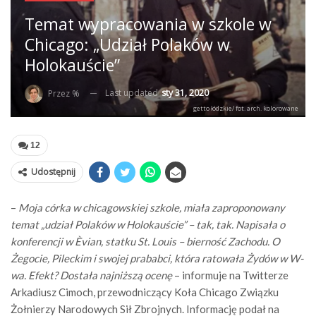
Temat wypracowania w szkole w
Chicago: „Udział Polaków w
Holokauście”
Last updated
sty 31, 2020
Przez %
getto łódzkie/ fot. arch. kolorowane
12
Udostępnij
–
Moja córka w chicagowskiej szkole, miała zaproponowany
temat „udział Polaków w Holokauście” – tak, tak. Napisała o
konferencji w Èvian, statku St. Louis – bierność Zachodu. O
Żegocie, Pileckim i swojej prababci, która ratowała Żydów w W-
wa. Efekt? Dostała najniższą ocenę
– informuje na Twitterze
Arkadiusz Cimoch, przewodniczący Koła Chicago Związku
Żołnierzy Narodowych Sił Zbrojnych. Informację podał na