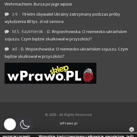
Wehrmachtem. Burza po jego wpisie
z-k
-
19-letni obywatel Ukrainy zatrzymany podczas próby
wyłudzenia 80 tys. zł od seniora
M.S. Kazimierak
-
D. Wojciechowska: O niemiecko-ukraińskim
sojuszu. Czym będzie skutkował w przyszłości?
ad
-
D. Wojciechowska: O niemiecko-ukraińskim sojuszu. Czym
będzie skutkował w przyszłości?
© 2026 - All Rights Reserved.
wPrawo.pl
×
rozwój.
Wszystkie treści tworzymy całkowicie niezależnie. Jeśli doceniasz na