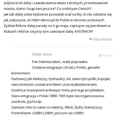
pójścia krok dalej i zaatakowania władz szkolnych, przedstawicieli
miasta, stanu i kogo tam jeszcze? Co zrobił pan Cimoch?
Jak tak dalej sobie będziecie pozwalali srać na łby, to nie zdziwcie się
jak usłyszycie, że Hitler wkroczył do Polski w obronie uciskanych
Żydów! Róbcie dalej parady na 3-go maja, zajmujcie się pierdołami w
klubach i kłóćcie się przy tym zawzięcie dalej. KASTRACI!!!!
Odpowiadać
Felek
Mówi
% temu
Pan Hammurabini , mała poprawka.
Ostatnia emigracja ( 20 lat) z Polski, genialni
biznesmeni.
Fachowcy jak elektrycy, hydraulicy, itd, otworzyli spółki, kupujøc
nieruchomości zostali w krótkim czsie multimilionerami.
Dzielnica Greenpoint w Nowym Yorku jest tego przykładem .
Stara emigracja z Polski 1890- 1935 była niezorganizowana,
zazdrośc, pycha itp.
Zamiast robic to samo co mødrzy, Włośi, Żydzi, Irlandczycy,
Portorikanie. LOBBY,LOBBY, jeszcze raz LOBBY.