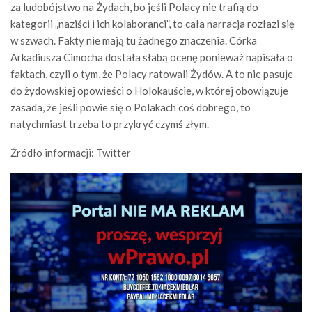
za ludobójstwo na Żydach, bo jeśli Polacy nie trafią do
kategorii „naziści i ich kolaboranci”, to cała narracja rozłazi się
w szwach. Fakty nie mają tu żadnego znaczenia. Córka
Arkadiusza Cimocha dostała słabą ocenę ponieważ napisała o
faktach, czyli o tym, że Polacy ratowali Żydów. A to nie pasuje
do żydowskiej opowieści o Holokauście, w której obowiązuje
zasada, że jeśli powie się o Polakach coś dobrego, to
natychmiast trzeba to przykryć czymś złym.
Źródło informacji: Twitter