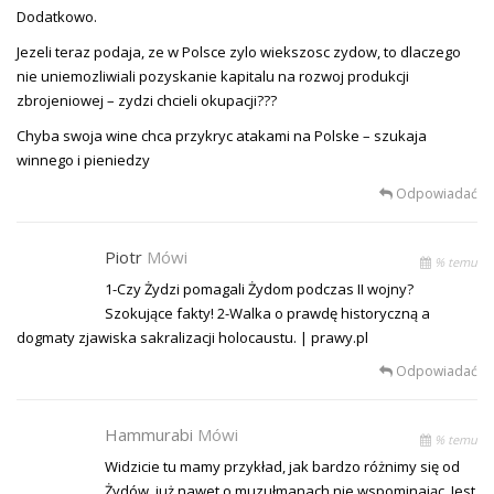
Dodatkowo.
Jezeli teraz podaja, ze w Polsce zylo wiekszosc zydow, to dlaczego
nie uniemozliwiali pozyskanie kapitalu na rozwoj produkcji
zbrojeniowej – zydzi chcieli okupacji???
Chyba swoja wine chca przykryc atakami na Polske – szukaja
winnego i pieniedzy
Odpowiadać
Piotr
Mówi
% temu
1-Czy Żydzi pomagali Żydom podczas II wojny?
Szokujące fakty! 2-Walka o prawdę historyczną a
dogmaty zjawiska sakralizacji holocaustu. | prawy.pl
Odpowiadać
Hammurabi
Mówi
% temu
Widzicie tu mamy przykład, jak bardzo różnimy się od
Żydów, już nawet o muzułmanach nie wspominając. Jest