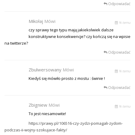
Odpowiadać
Mikołaj
Mówi
% temu
czy sprawy tego typu mają jakiekolwiek dalsze
konstruktywne konsekwencje? czy kończą się na wpisie
na twitterze?
Odpowiadać
Zbulwersowany
Mówi
% temu
Kiedyś się mówiło prosto z mostu : świnie !
Odpowiadać
Zbigniew
Mówi
% temu
To jest niesamowite!
https://prawy.pl/106516-czy-zydzi-pomagali-zydom-
podczas-ii-wojny-szokujace-fakty/