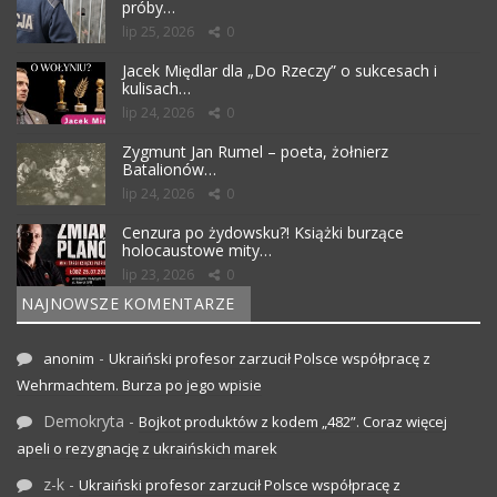
próby…
lip 25, 2026
0
Jacek Międlar dla „Do Rzeczy” o sukcesach i
kulisach…
lip 24, 2026
0
Zygmunt Jan Rumel – poeta, żołnierz
Batalionów…
lip 24, 2026
0
Cenzura po żydowsku?! Książki burzące
holocaustowe mity…
lip 23, 2026
0
NAJNOWSZE KOMENTARZE
-
anonim
Ukraiński profesor zarzucił Polsce współpracę z
Wehrmachtem. Burza po jego wpisie
Demokryta
-
Bojkot produktów z kodem „482”. Coraz więcej
apeli o rezygnację z ukraińskich marek
z-k
-
Ukraiński profesor zarzucił Polsce współpracę z