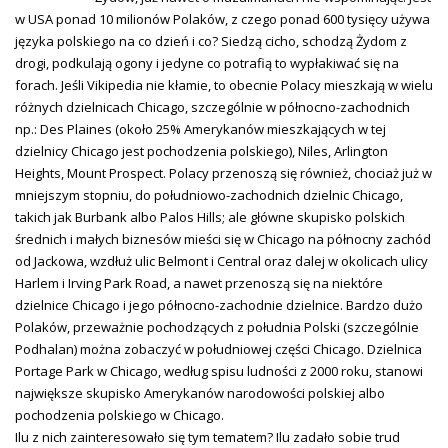
w USA ponad 10 milionów Polaków, z czego ponad 600 tysięcy używa
języka polskiego na co dzień i co? Siedzą cicho, schodzą Żydom z
drogi, podkulają ogony i jedyne co potrafią to wypłakiwać się na
forach. Jeśli Vikipedia nie kłamie, to obecnie Polacy mieszkają w wielu
różnych dzielnicach Chicago, szczególnie w północno-zachodnich
np.: Des Plaines (około 25% Amerykanów mieszkających w tej
dzielnicy Chicago jest pochodzenia polskiego), Niles, Arlington
Heights, Mount Prospect. Polacy przenoszą się również, chociaż już w
mniejszym stopniu, do południowo-zachodnich dzielnic Chicago,
takich jak Burbank albo Palos Hills; ale główne skupisko polskich
średnich i małych biznesów mieści się w Chicago na północny zachód
od Jackowa, wzdłuż ulic Belmont i Central oraz dalej w okolicach ulicy
Harlem i Irving Park Road, a nawet przenoszą się na niektóre
dzielnice Chicago i jego północno-zachodnie dzielnice. Bardzo dużo
Polaków, przeważnie pochodzących z południa Polski (szczególnie
Podhalan) można zobaczyć w południowej części Chicago. Dzielnica
Portage Park w Chicago, według spisu ludności z 2000 roku, stanowi
największe skupisko Amerykanów narodowości polskiej albo
pochodzenia polskiego w Chicago.
Ilu z nich zainteresowało się tym tematem? Ilu zadało sobie trud