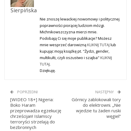
Sierpińska
Nie znoszę lewackiej nowomowy i politycznej
poprawności piorącej ludziom mózgi.
Michnikowszczyzna mierzi mnie.
Podobają Ci się moje publikacje? Możesz
mnie wesprzeć darowizną
KLIKNIJ TUTAJ
lub
kupując moją książkę pt. "Żydzi, gender,
multikulti, czyli oszustwo i szajba"
KLIKNIJ
TUTAJ
.
Dziękuję.
POPRZEDNI
NASTĘPNY
[WIDEO 18+] Nigeria:
Górnicy zablokowali tory
Boko Haram
do elektrowni. „Nie
przeprowadza egzekucję
wjedzie tu żaden ruski
chrześcijan! Islamscy
węgiel”
terroryści strzelają do
bezbronnych