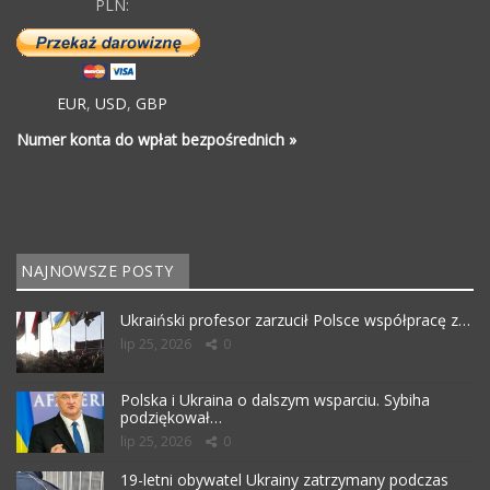
PLN:
EUR
,
USD
,
GBP
Numer konta do wpłat bezpośrednich »
NAJNOWSZE POSTY
Ukraiński profesor zarzucił Polsce współpracę z…
lip 25, 2026
0
Polska i Ukraina o dalszym wsparciu. Sybiha
podziękował…
lip 25, 2026
0
19-letni obywatel Ukrainy zatrzymany podczas