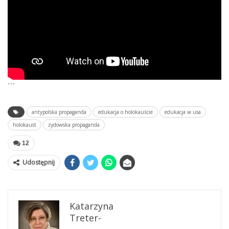
```
antypolska propaganda
edukacja o holokauście
edukacja w usa
holokaust
żydowska propaganda
12
Udostępnij
Katarzyna
Treter-