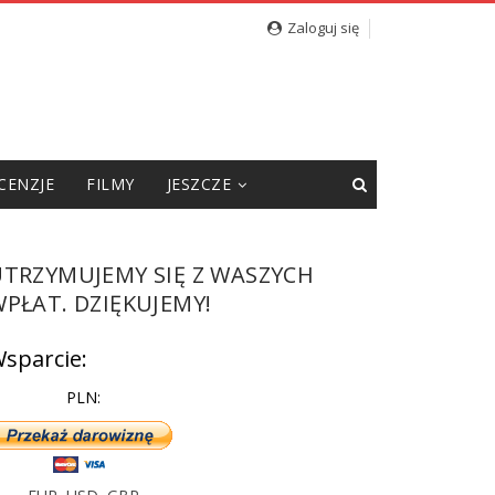
Zaloguj się
CENZJE
FILMY
JESZCZE
UTRZYMUJEMY SIĘ Z WASZYCH
PŁAT. DZIĘKUJEMY!
sparcie:
PLN: