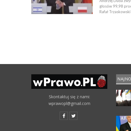
Andrzej Duda zwyc
głosów 99,98 proc
Rafał Trzaskowski
NAJNO
Skontaktuj się z nami:
wprawopl@gmail.com