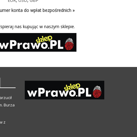
EUR
,
USD
,
GBP
umer konta do wpłat bezpośrednich »
spieraj nas kupując w naszym sklepie.
arzucił
m. Burza
w z