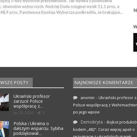
ięzcą II tury wyborów prezydenckich. Tak wynika z podliczenia
. obwodów wyborczych. Andrzej Duda osiągnął wynik 51,1 proc, a
N
 48,9 proc. Państwowa Komisja Wyborcza podkreśliła, że brakujące…
W
WSZE POSTY
NAJNOWSZE KOMENTARZE
Ukraiński profesor
-
anonim
Ukraiński profesor z
zarzucił Polsce
Polsce współpracę z Wehrmachte
współpracę z…
po jego wpisie
lip 25, 2026
0
Demokryta
-
Bojkot produktó
Polska i Ukraina o
dalszym wsparciu. Sybiha
kodem „482”. Coraz więcej apeli o
podziękował…
rezygnację z ukraińskich marek