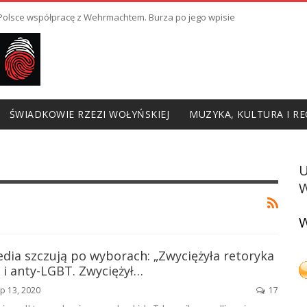
ł Polsce współpracę z Wehrmachtem. Burza po jego wpisie
ŚWIADKOWIE RZEZI WOŁYŃSKIEJ
MUZYKA, KULTURA I RE
W
W
edia szczują po wyborach: „Zwyciężyła retoryka
 i anty-LGBT. Zwyciężył…
ip 13, 2020
17