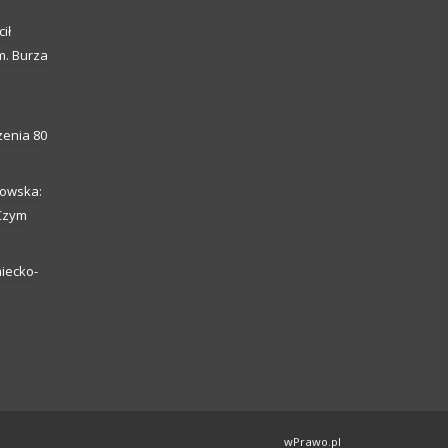
ił
m. Burza
enia 80
howska:
 Czym
iecko-
wPrawo.pl