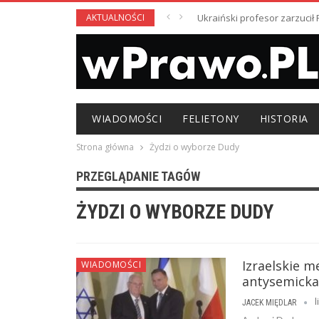
AKTUALNOŚCI
Ukraiński profesor zarzuci
WIADOMOŚCI
FELIETONY
HISTORIA
Strona główna
Żydzi o wyborze Dudy
PRZEGLĄDANIE TAGÓW
ŻYDZI O WYBORZE DUDY
Izraelskie m
WIADOMOŚCI
antysemicka
l
JACEK MIĘDLAR