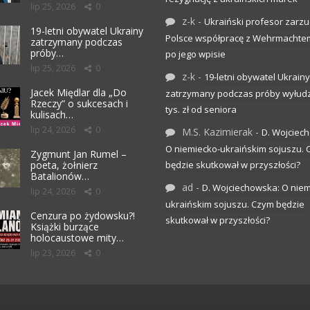
lip 25, 2026
0
z-k
-
Ukraiński profesor zarzuc
19-letni obywatel Ukrainy
Polsce współpracę z Wehrmachte
zatrzymany podczas
próby…
po jego wpisie
lip 25, 2026
0
z-k
-
19-letni obywatel Ukrainy
Jacek Międlar dla „Do
zatrzymany podczas próby wyłudz
Rzeczy” o sukcesach i
tys. zł od seniora
kulisach…
lip 24, 2026
0
M.S. Kazimierak
-
D. Wojciec
O niemiecko-ukraińskim sojuszu.
Zygmunt Jan Rumel –
poeta, żołnierz
będzie skutkował w przyszłości?
Batalionów…
ad
-
D. Wojciechowska: O niem
lip 24, 2026
0
ukraińskim sojuszu. Czym będzie
Cenzura po żydowsku?!
skutkował w przyszłości?
Książki burzące
holocaustowe mity…
lip 23, 2026
0