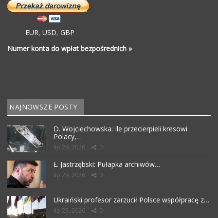
EUR
,
USD
,
GBP
Numer konta do wpłat bezpośrednich »
NAJNOWSZE POSTY
D. Wojciechowska: Ile przecierpieli kresowi
Polacy,…
lip 29, 2026
0
Ł. Jastrzębski: Pułapka archiwów…
lip 29, 2026
0
Ukraiński profesor zarzucił Polsce współpracę z…
lip 25, 2026
0