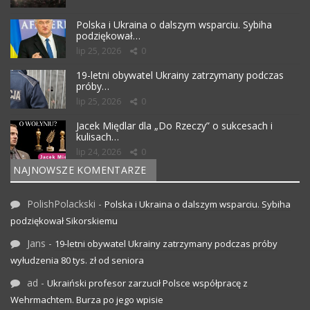
Polska i Ukraina o dalszym wsparciu. Sybiha
podziękował…
lip 25, 2026
0
19-letni obywatel Ukrainy zatrzymany podczas
próby…
lip 25, 2026
0
Jacek Międlar dla „Do Rzeczy” o sukcesach i
kulisach…
lip 24, 2026
0
NAJNOWSZE KOMENTARZE
PolishPolackski
-
Polska i Ukraina o dalszym wsparciu. Sybiha
podziękował Sikorskiemu
Jans
-
19-letni obywatel Ukrainy zatrzymany podczas próby
wyłudzenia 80 tys. zł od seniora
ad
-
Ukraiński profesor zarzucił Polsce współpracę z
Wehrmachtem. Burza po jego wpisie