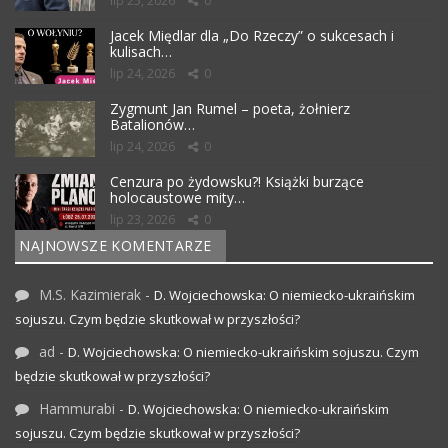
lip 25, 2026
0
Jacek Międlar dla „Do Rzeczy” o sukcesach i
kulisach…
lip 24, 2026
0
Zygmunt Jan Rumel – poeta, żołnierz
Batalionów…
lip 24, 2026
0
Cenzura po żydowsku?! Książki burzące
holocaustowe mity…
lip 23, 2026
0
NAJNOWSZE KOMENTARZE
M.S. Kazimierak
-
D. Wojciechowska: O niemiecko-ukraińskim
sojuszu. Czym będzie skutkował w przyszłości?
ad
-
D. Wojciechowska: O niemiecko-ukraińskim sojuszu. Czym
będzie skutkował w przyszłości?
Hammurabi
-
D. Wojciechowska: O niemiecko-ukraińskim
sojuszu. Czym będzie skutkował w przyszłości?