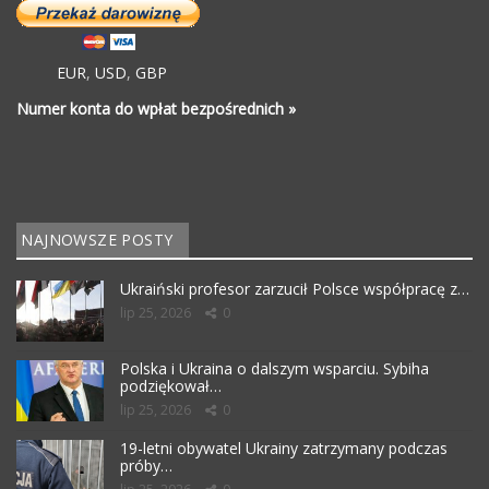
EUR
,
USD
,
GBP
Numer konta do wpłat bezpośrednich »
NAJNOWSZE POSTY
Ukraiński profesor zarzucił Polsce współpracę z…
lip 25, 2026
0
Polska i Ukraina o dalszym wsparciu. Sybiha
podziękował…
lip 25, 2026
0
19-letni obywatel Ukrainy zatrzymany podczas
próby…