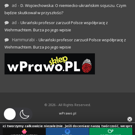
ad
-
D. Wojciechowska: O niemiecko-ukraińskim sojuszu. Czym
będzie skutkował w przyszłości?
ad
-
Ukraiński profesor zarzucił Polsce współpracę z
Wehrmachtem. Burza po jego wpisie
Hammurabi
-
Ukraiński profesor zarzucił Polsce współpracę z
Wehrmachtem. Burza po jego wpisie
© 2026 - All Rights Reserved.
wPrawo.pl
×
ci tworzymy całkowicie niezależnie. Jeśli doceniasz naszą twórczość, wesprzyj je