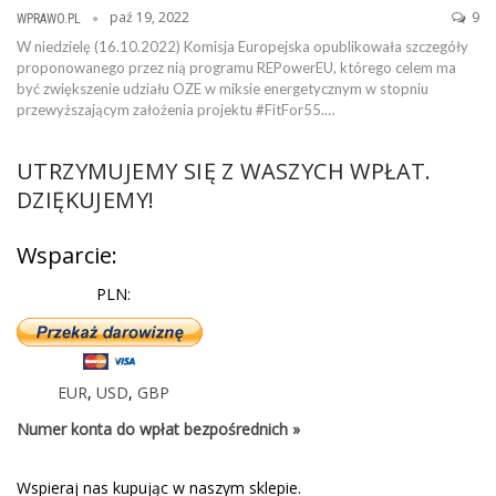
paź 19, 2022
9
WPRAWO.PL
W niedzielę (16.10.2022) Komisja Europejska opublikowała szczegóły
proponowanego przez nią programu REPowerEU, którego celem ma
być zwiększenie udziału OZE w miksie energetycznym w stopniu
przewyższającym założenia projektu #FitFor55.…
UTRZYMUJEMY SIĘ Z WASZYCH WPŁAT.
DZIĘKUJEMY!
Wsparcie:
PLN:
EUR
,
USD
,
GBP
Numer konta do wpłat bezpośrednich »
Wspieraj nas kupując w naszym sklepie.