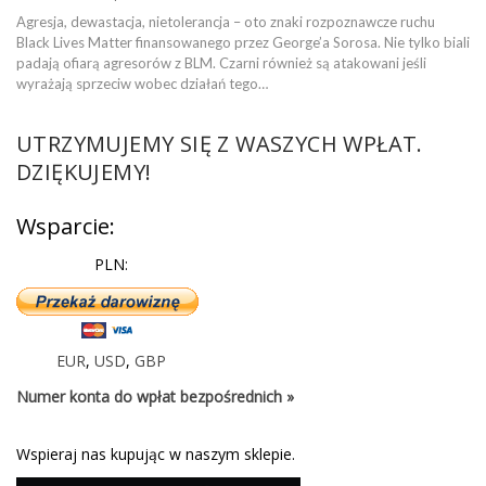
Agresja, dewastacja, nietolerancja – oto znaki rozpoznawcze ruchu
Black Lives Matter finansowanego przez George’a Sorosa. Nie tylko biali
padają ofiarą agresorów z BLM. Czarni również są atakowani jeśli
wyrażają sprzeciw wobec działań tego…
UTRZYMUJEMY SIĘ Z WASZYCH WPŁAT.
DZIĘKUJEMY!
Wsparcie:
PLN:
EUR
,
USD
,
GBP
Numer konta do wpłat bezpośrednich »
Wspieraj nas kupując w naszym sklepie.