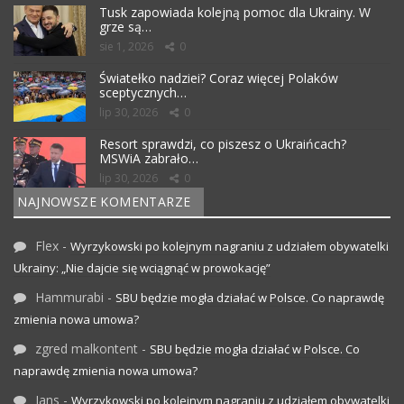
Tusk zapowiada kolejną pomoc dla Ukrainy. W
grze są…
sie 1, 2026
0
Światełko nadziei? Coraz więcej Polaków
sceptycznych…
lip 30, 2026
0
Resort sprawdzi, co piszesz o Ukraińcach?
MSWiA zabrało…
lip 30, 2026
0
NAJNOWSZE KOMENTARZE
Flex
-
Wyrzykowski po kolejnym nagraniu z udziałem obywatelki
Ukrainy: „Nie dajcie się wciągnąć w prowokację”
Hammurabi
-
SBU będzie mogła działać w Polsce. Co naprawdę
zmienia nowa umowa?
zgred malkontent
-
SBU będzie mogła działać w Polsce. Co
naprawdę zmienia nowa umowa?
Jans
-
Wyrzykowski po kolejnym nagraniu z udziałem obywatelki