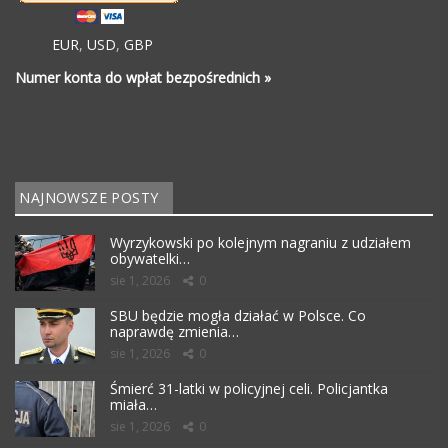
EUR
,
USD
,
GBP
Numer konta do wpłat bezpośrednich »
NAJNOWSZE POSTY
Wyrzykowski po kolejnym nagraniu z udziałem
obywatelki…
sie 1, 2026
0
SBU będzie mogła działać w Polsce. Co
naprawdę zmienia…
sie 1, 2026
0
Śmierć 31-latki w policyjnej celi. Policjantka
miała…
sie 1, 2026
0