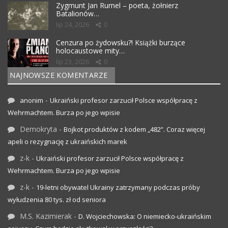
Zygmunt Jan Rumel – poeta, żołnierz
Batalionów…
lip 24, 2026
0
Cenzura po żydowsku?! Książki burzące
holocaustowe mity…
lip 23, 2026
0
NAJNOWSZE KOMENTARZE
-
anonim
Ukraiński profesor zarzucił Polsce współpracę z
Wehrmachtem. Burza po jego wpisie
Demokryta
-
Bojkot produktów z kodem „482”. Coraz więcej
apeli o rezygnację z ukraińskich marek
z-k
-
Ukraiński profesor zarzucił Polsce współpracę z
Wehrmachtem. Burza po jego wpisie
z-k
-
19-letni obywatel Ukrainy zatrzymany podczas próby
wyłudzenia 80 tys. zł od seniora
M.S. Kazimierak
-
D. Wojciechowska: O niemiecko-ukraińskim