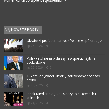
Numer konta do wpłat bezpośrednich »
NAJNOWSZE POSTY
Ukraiński profesor zarzucił Polsce współpracę z…
lip 25, 2026
0
Polska i Ukraina o dalszym wsparciu. Sybiha
podziękował…
lip 25, 2026
0
19-letni obywatel Ukrainy zatrzymany podczas
próby…
lip 25, 2026
0
Jacek Międlar dla „Do Rzeczy” o sukcesach i
kulisach…
lip 24, 2026
0