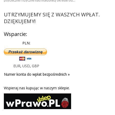
psychiczne i fizyczne nad małżonką okresie od…
UTRZYMUJEMY SIĘ Z WASZYCH WPŁAT.
DZIĘKUJEMY!
Wsparcie:
PLN:
EUR
,
USD
,
GBP
Numer konta do wpłat bezpośrednich »
Wspieraj nas kupując w naszym sklepie.