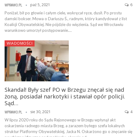
paź 5, 2021
6
WPRAWO.PL
Poniżał, bił po głowie i całym ciele, wykręcał ręce, dusił. Po prostu
damski bokser. Mowa o Dariuszu Ś., radnym, który kandydował z list
Koalicji Obywatelskiej. Nie pójdzie do więzienia. Sąd we Wrocławiu
warunkowo umorzył postępowanie.…
WIADOMOŚCI
Skandal! Były szef PO w Brzegu znęcał się nad
żoną, posiadał narkotyki i stawiał opór policji.
Sąd…
sie 30, 2021
4
WPRAWO.PL
W lipcu 2020 roku do Sądu Rejonowego w Brzegu wpłynął akt
oskarżenia radnego miasta Brzeg, a zarazem byłego szefa lokalnych
struktur Platformy Obywatelskiej, Jacka N. Oskarżono go o znęcanie się