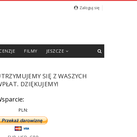
cję”
Zaloguj się
CENZJE
FILMY
JESZCZE
UTRZYMUJEMY SIĘ Z WASZYCH
PŁAT. DZIĘKUJEMY!
sparcie:
PLN: