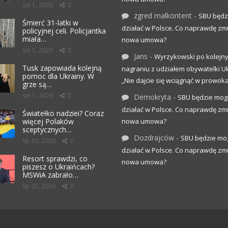
sie 1, 2026
0
zgred malkontent
-
SBU będz
Śmierć 31-latki w
działać w Polsce. Co naprawdę zm
policyjnej celi. Policjantka
miała…
nowa umowa?
sie 1, 2026
0
Jans
-
Wyrzykowski po kolejn
Tusk zapowiada kolejną
nagraniu z udziałem obywatelki Uk
pomoc dla Ukrainy. W
„Nie dajcie się wciągnąć w prowoka
grze są…
sie 1, 2026
0
Demokryta
-
SBU będzie mog
działać w Polsce. Co naprawdę zm
Światełko nadziei? Coraz
więcej Polaków
nowa umowa?
sceptycznych…
Dozdrajców
-
SBU będzie mo
lip 30, 2026
0
działać w Polsce. Co naprawdę zm
Resort sprawdzi, co
nowa umowa?
piszesz o Ukraińcach?
MSWiA zabrało…
lip 30, 2026
0