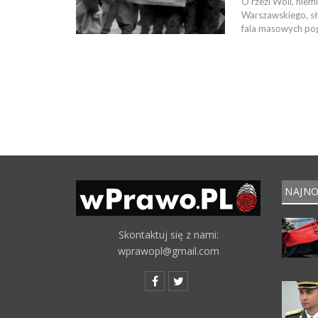
O rzezi Woli, nie
Warszawskiego, sł
fala masowych pog
NAJNO
Skontaktuj się z nami:
wprawopl@gmail.com