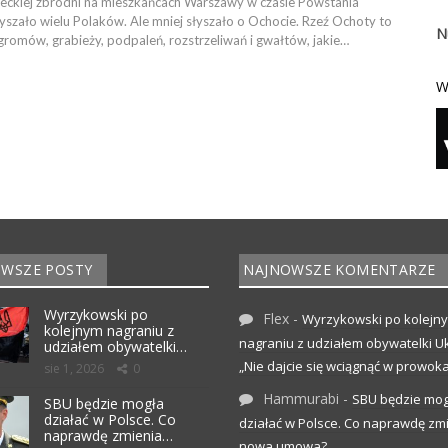
mieckiej zbrodni na mieszkańcach Warszawy w czasie Powstania
yszało wielu Polaków. Ale mniej słyszało o Ochocie. Rzeź Ochoty to
N
romów, grabieży, podpaleń, rozstrzeliwań i gwałtów, jakie…
W
WSZE POSTY
NAJNOWSZE KOMENTARZE
Wyrzykowski po
Flex
-
Wyrzykowski po kolejn
kolejnym nagraniu z
nagraniu z udziałem obywatelki Uk
udziałem obywatelki…
„Nie dajcie się wciągnąć w prowoka
sie 1, 2026
0
Hammurabi
-
SBU będzie mog
SBU będzie mogła
działać w Polsce. Co
działać w Polsce. Co naprawdę zm
naprawdę zmienia…
nowa umowa?