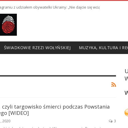
raniu z udziałem obywatelki Ukrainy: „Nie dajcie się wciągnąć w prowoka
ŚWIADKOWIE RZEZI WOŁYŃSKIEJ
MUZYKA, KULTURA I RE
W
W
 czyli targowisko śmierci podczas Powstania
ego [WIDEO]
1, 2020
3