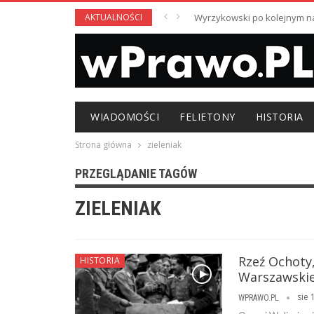
AKTUALNOŚCI
Wyrzykowski po kolejnym nag
WIADOMOŚCI
FELIETONY
HISTORIA
Strona główna
zieleniak
PRZEGLĄDANIE TAGÓW
ZIELENIAK
Rzeź Ochoty,
HISTORIA
Warszawski
sie 
WPRAWO.PL