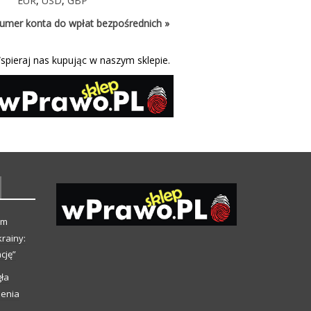
EUR
,
USD
,
GBP
umer konta do wpłat bezpośrednich »
spieraj nas kupując w naszym sklepie.
ym
rainy:
cję”
ła
ienia