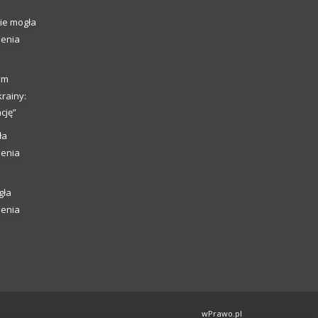
ie mogła
ienia
ym
rainy:
cję”
ła
ienia
gła
ienia
wPrawo.pl