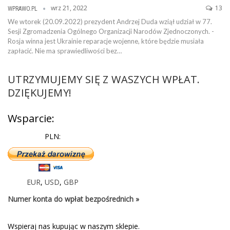
wrz 21, 2022
13
WPRAWO.PL
We wtorek (20.09.2022) prezydent Andrzej Duda wziął udział w 77.
Sesji Zgromadzenia Ogólnego Organizacji Narodów Zjednoczonych. -
Rosja winna jest Ukrainie reparacje wojenne, które będzie musiała
zapłacić. Nie ma sprawiedliwości bez…
UTRZYMUJEMY SIĘ Z WASZYCH WPŁAT.
DZIĘKUJEMY!
Wsparcie:
PLN:
EUR
,
USD
,
GBP
Numer konta do wpłat bezpośrednich »
Wspieraj nas kupując w naszym sklepie.