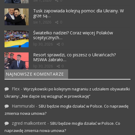
sie 1, 2026
0
Tusk zapowiada kolejną pomoc dla Ukrainy. W
grze są…
sie 1, 2026
0
Światełko nadziei? Coraz więcej Polaków
sceptycznych…
lip 30, 2026
0
Resort sprawdzi, co piszesz o Ukraińcach?
MSWiA zabrało…
lip 30, 2026
0
NAJNOWSZE KOMENTARZE
Flex
-
Wyrzykowski po kolejnym nagraniu z udziałem obywatelki
Ukrainy: „Nie dajcie się wciągnąć w prowokację”
Hammurabi
-
SBU będzie mogła działać w Polsce. Co naprawdę
zmienia nowa umowa?
zgred malkontent
-
SBU będzie mogła działać w Polsce. Co
naprawdę zmienia nowa umowa?