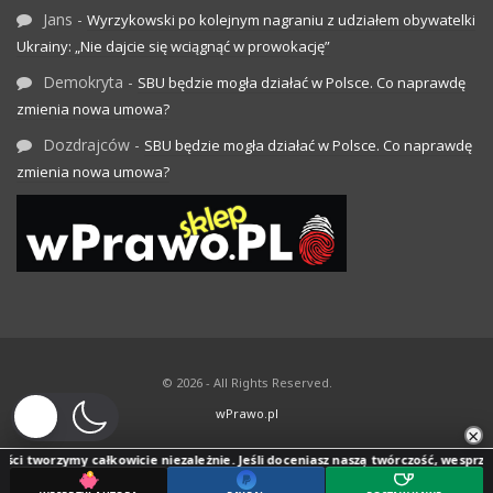
Jans
-
Wyrzykowski po kolejnym nagraniu z udziałem obywatelki
Ukrainy: „Nie dajcie się wciągnąć w prowokację”
Demokryta
-
SBU będzie mogła działać w Polsce. Co naprawdę
zmienia nowa umowa?
Dozdrajców
-
SBU będzie mogła działać w Polsce. Co naprawdę
zmienia nowa umowa?
© 2026 - All Rights Reserved.
wPrawo.pl
×
ci tworzymy całkowicie niezależnie. Jeśli doceniasz naszą twórczość, wesprzyj j