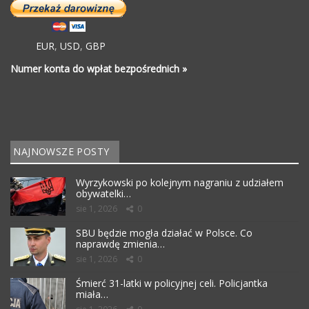
EUR
,
USD
,
GBP
Numer konta do wpłat bezpośrednich »
NAJNOWSZE POSTY
Wyrzykowski po kolejnym nagraniu z udziałem
obywatelki…
sie 1, 2026
0
SBU będzie mogła działać w Polsce. Co
naprawdę zmienia…
sie 1, 2026
0
Śmierć 31-latki w policyjnej celi. Policjantka
miała…