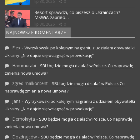
lip 30, 2026
0
Resort sprawdzi, co piszesz o Ukraińcach?
MSWiA zabrało…
lip 30, 2026
0
NAJNOWSZE KOMENTARZE
Flex
-
Wyrzykowski po kolejnym nagraniu z udziałem obywatelki
Ukrainy: „Nie dajcie się wciągnąć w prowokację”
Hammurabi
-
SBU będzie mogła działać w Polsce. Co naprawdę
zmienia nowa umowa?
zgred malkontent
-
SBU będzie mogła działać w Polsce. Co
naprawdę zmienia nowa umowa?
Jans
-
Wyrzykowski po kolejnym nagraniu z udziałem obywatelki
Ukrainy: „Nie dajcie się wciągnąć w prowokację”
Demokryta
-
SBU będzie mogła działać w Polsce. Co naprawdę
zmienia nowa umowa?
Dozdrajców
-
SBU będzie mogła działać w Polsce. Co naprawdę