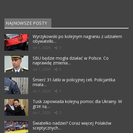
NAJNOWSZE POSTY
Wyrzykowski po kolejnym nagraniu z udziałem
obywatelki…
sie 1, 2026
0
SBU będzie mogła działać w Polsce. Co
naprawdę zmienia…
sie 1, 2026
0
Śmierć 31-latki w policyjnej celi. Policjantka
miała…
sie 1, 2026
0
Tusk zapowiada kolejną pomoc dla Ukrainy. W
grze są…
sie 1, 2026
0
Światełko nadziei? Coraz więcej Polaków
sceptycznych…