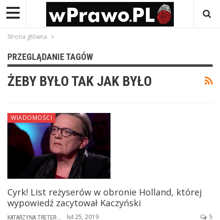
Strona główna
PRZEGLĄDANIE TAGÓW
ŻEBY BYŁO TAK JAK BYŁO
WIADOMOŚCI
Cyrk! List reżyserów w obronie Holland, której
wypowiedź zacytował Kaczyński
lut 25, 2019
5
KATARZYNA TRETER-SIERPIŃSKA