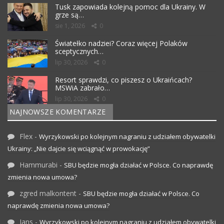
Tusk zapowiada kolejną pomoc dla Ukrainy. W
grze są…
sie 1, 2026
0
Światełko nadziei? Coraz więcej Polaków
sceptycznych…
lip 30, 2026
0
Resort sprawdzi, co piszesz o Ukraińcach?
MSWiA zabrało…
lip 30, 2026
0
NAJNOWSZE KOMENTARZE
Flex
-
Wyrzykowski po kolejnym nagraniu z udziałem obywatelki
Ukrainy: „Nie dajcie się wciągnąć w prowokację”
Hammurabi
-
SBU będzie mogła działać w Polsce. Co naprawdę
zmienia nowa umowa?
zgred malkontent
-
SBU będzie mogła działać w Polsce. Co
naprawdę zmienia nowa umowa?
Jans
-
Wyrzykowski po kolejnym nagraniu z udziałem obywatelki