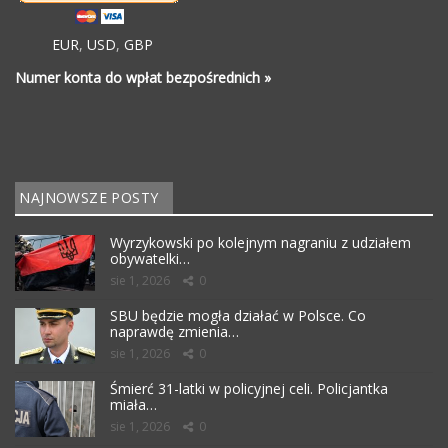
EUR
,
USD
,
GBP
Numer konta do wpłat bezpośrednich »
NAJNOWSZE POSTY
Wyrzykowski po kolejnym nagraniu z udziałem
obywatelki…
sie 1, 2026
0
SBU będzie mogła działać w Polsce. Co
naprawdę zmienia…
sie 1, 2026
0
Śmierć 31-latki w policyjnej celi. Policjantka
miała…
sie 1, 2026
0