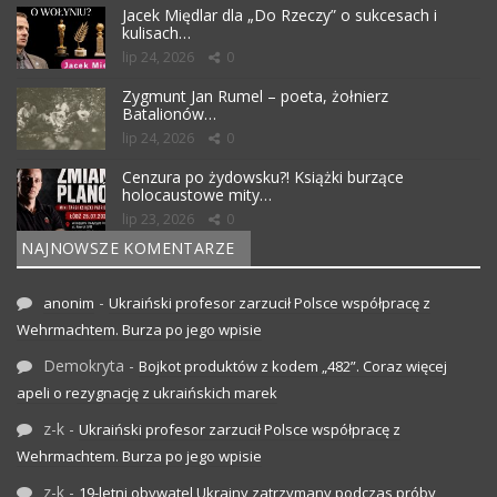
Jacek Międlar dla „Do Rzeczy” o sukcesach i
kulisach…
lip 24, 2026
0
Zygmunt Jan Rumel – poeta, żołnierz
Batalionów…
lip 24, 2026
0
Cenzura po żydowsku?! Książki burzące
holocaustowe mity…
lip 23, 2026
0
NAJNOWSZE KOMENTARZE
-
anonim
Ukraiński profesor zarzucił Polsce współpracę z
Wehrmachtem. Burza po jego wpisie
Demokryta
-
Bojkot produktów z kodem „482”. Coraz więcej
apeli o rezygnację z ukraińskich marek
z-k
-
Ukraiński profesor zarzucił Polsce współpracę z
Wehrmachtem. Burza po jego wpisie
z-k
-
19-letni obywatel Ukrainy zatrzymany podczas próby