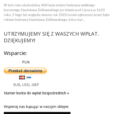
W tym roku obchodzimy 400-lecie śmierci hetmana wielkiego
koronnego Stanisława Żółkiewskiego po bitwie pod Cecorą w 1620
roku. Z tego też względu obecny rok 2020 został ogłoszony przez Sejm
rokiem hetmana Stanisława Żółkiewskiego, który był…
UTRZYMUJEMY SIĘ Z WASZYCH WPŁAT.
DZIĘKUJEMY!
Wsparcie:
PLN:
EUR
,
USD
,
GBP
Numer konta do wpłat bezpośrednich »
Wspieraj nas kupując w naszym sklepie.