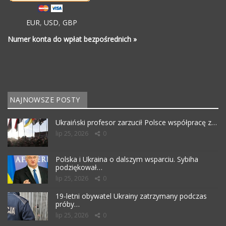
EUR
,
USD
,
GBP
Numer konta do wpłat bezpośrednich »
NAJNOWSZE POSTY
Ukraiński profesor zarzucił Polsce współpracę z…
lip 25, 2026
0
Polska i Ukraina o dalszym wsparciu. Sybiha
podziękował…
lip 25, 2026
0
19-letni obywatel Ukrainy zatrzymany podczas
próby…
lip 25, 2026
0