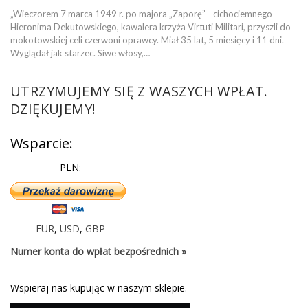
„Wieczorem 7 marca 1949 r. po majora „Zaporę” - cichociemnego
Hieronima Dekutowskiego, kawalera krzyża Virtuti Militari, przyszli do
mokotowskiej celi czerwoni oprawcy. Miał 35 lat, 5 miesięcy i 11 dni.
Wyglądał jak starzec. Siwe włosy,…
UTRZYMUJEMY SIĘ Z WASZYCH WPŁAT.
DZIĘKUJEMY!
Wsparcie:
PLN:
EUR
,
USD
,
GBP
Numer konta do wpłat bezpośrednich »
Wspieraj nas kupując w naszym sklepie.