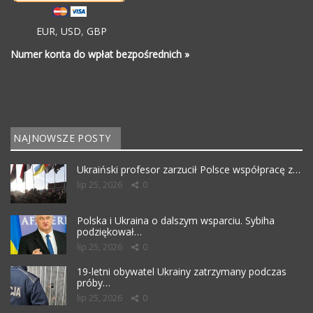
EUR
,
USD
,
GBP
Numer konta do wpłat bezpośrednich »
NAJNOWSZE POSTY
Ukraiński profesor zarzucił Polsce współpracę z…
lip 25, 2026
0
Polska i Ukraina o dalszym wsparciu. Sybiha
podziękował…
lip 25, 2026
0
19-letni obywatel Ukrainy zatrzymany podczas
próby…
lip 25, 2026
0