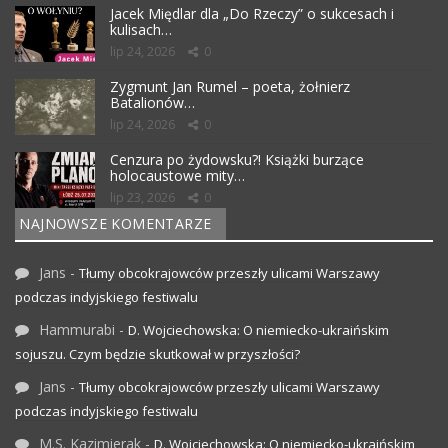
Jacek Międlar dla „Do Rzeczy” o sukcesach i
kulisach…
lip 24, 2026
0
Zygmunt Jan Rumel – poeta, żołnierz
Batalionów…
lip 24, 2026
0
Cenzura po żydowsku?! Książki burzące
holocaustowe mity…
lip 23, 2026
0
NAJNOWSZE KOMENTARZE
Jans
-
Tłumy obcokrajowców przeszły ulicami Warszawy
podczas indyjskiego festiwalu
Hammurabi
-
D. Wojciechowska: O niemiecko-ukraińskim
sojuszu. Czym będzie skutkował w przyszłości?
Jans
-
Tłumy obcokrajowców przeszły ulicami Warszawy
podczas indyjskiego festiwalu
M.S. Kazimierak
-
D. Wojciechowska: O niemiecko-ukraińskim