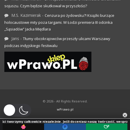
sojuszu. Czym będzie skutkował w przyszłości?
M.S. Kazimierak
-
Cenzura po żydowsku?! Książki burzące
holocaustowe mity poza targami. W Łodzi premiera III odcinka
„Sąsiadów” Jacka Międlara
Jans
-
Tłumy obcokrajowców przeszły ulicami Warszawy
podczas indyjskiego festiwalu
© 2026 - All Rights Reserved.
wPrawo.pl
×
ci tworzymy całkowicie niezależnie. Jeśli doceniasz naszą twórczość, wesprzyj j