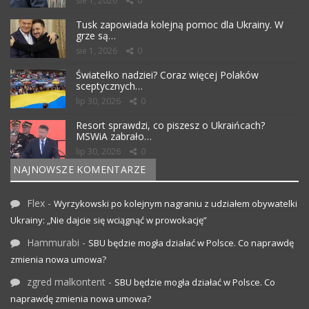
sie 1, 2026
0
Tusk zapowiada kolejną pomoc dla Ukrainy. W
grze są…
sie 1, 2026
0
Światełko nadziei? Coraz więcej Polaków
sceptycznych…
lip 30, 2026
0
Resort sprawdzi, co piszesz o Ukraińcach?
MSWiA zabrało…
lip 30, 2026
0
NAJNOWSZE KOMENTARZE
Flex
-
Wyrzykowski po kolejnym nagraniu z udziałem obywatelki
Ukrainy: „Nie dajcie się wciągnąć w prowokację”
Hammurabi
-
SBU będzie mogła działać w Polsce. Co naprawdę
zmienia nowa umowa?
zgred malkontent
-
SBU będzie mogła działać w Polsce. Co
naprawdę zmienia nowa umowa?