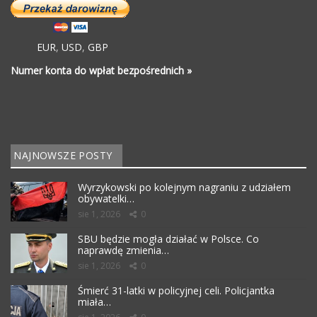
EUR
,
USD
,
GBP
Numer konta do wpłat bezpośrednich »
NAJNOWSZE POSTY
Wyrzykowski po kolejnym nagraniu z udziałem
obywatelki…
sie 1, 2026
0
SBU będzie mogła działać w Polsce. Co
naprawdę zmienia…
sie 1, 2026
0
Śmierć 31-latki w policyjnej celi. Policjantka
miała…